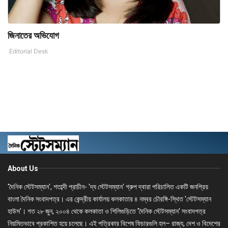
জিনাতের অভিযোগ
Editorial Desk
About Us
'দৈনিক স্টেটসম্যান', শতাব্দী প্রাচীন- 'দ্য স্টেটসম্যান' গ্রুপ দ্বারা পরিচালিত একটি জনপ্রিয়
বাংলা দৈনিক সংবাদপত্র। এর কেন্দ্রীয় কার্যালয় কলকাতার ৪ নম্বর চৌরঙ্গি-স্থিত 'স্টেটসম্যান
হাউস'। গত ২৮ জুন, ২০০৪ থেকে কলকাতা ও শিলিগুড়িতে 'দৈনিক স্টেটসম্যান' সংবাদপত্র
নিয়মিতভাবে প্রকাশিত হয়ে চলেছে। এই পত্রিকার বিশেষ ফিচারগুলি হল– রাজ্য, দেশ ও বিদেশের