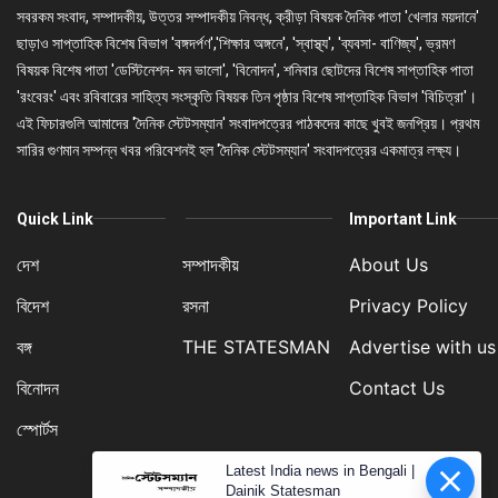
সবরকম সংবাদ, সম্পাদকীয়, উত্তর সম্পাদকীয় নিবন্ধ, ক্রীড়া বিষয়ক দৈনিক পাতা 'খেলার ময়দানে'
ছাড়াও সাপ্তাহিক বিশেষ বিভাগ 'বঙ্গদর্পণ','শিক্ষার অঙ্গনে', 'স্বাস্থ্য', 'ব্যবসা- বাণিজ্য', ভ্রমণ
বিষয়ক বিশেষ পাতা 'ডেস্টিনেশন- মন ভালো', 'বিনোদন', শনিবার ছোটদের বিশেষ সাপ্তাহিক পাতা
'রংবেরং' এবং রবিবারের সাহিত্য সংস্কৃতি বিষয়ক তিন পৃষ্ঠার বিশেষ সাপ্তাহিক বিভাগ 'বিচিত্রা'।
এই ফিচারগুলি আমাদের 'দৈনিক স্টেটসম্যান' সংবাদপত্রের পাঠকদের কাছে খুবই জনপ্রিয়। প্রথম
সারির গুণমান সম্পন্ন খবর পরিবেশনই হল 'দৈনিক স্টেটসম্যান' সংবাদপত্রের একমাত্র লক্ষ্য।
Quick Link
Important Link
দেশ
সম্পাদকীয়
About Us
বিদেশ
রসনা
Privacy Policy
বঙ্গ
THE STATESMAN
Advertise with us
বিনোদন
Contact Us
স্পোর্টস
Latest India news in Bengali |
Dainik Statesman