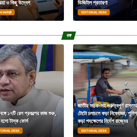
রিয়া ও কিছু উদ্বেগ
ডিজিটাল প্রতারণা
তা রায়চৌধুরী
EDITORIAL DESK
বঙ্গ
জাতীয় সড়ক-সহ গুরুত্বপূর্ণ রাস্তায়
মবঙ্গে ১৭টি রেল প্রকল্পের কাজ শুরু,
টোটো চলাচলে কড়া নিষেধাজ্ঞা, পুলি
হলো টাস্ক ফোর্স
কড়া পদক্ষেপের নির্দেশ রাজ্যের
TORIAL DESK
EDITORIAL DESK