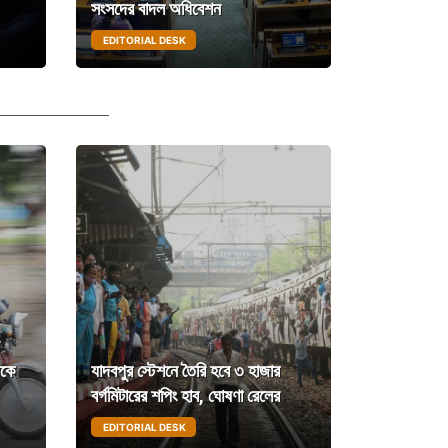
সংসদের বাদল অধিবেশন
EDITORIAL DESK
শকে
যাদবপুর স্টেশনে তৈরি হবে ৩ হাজার
বর্গমিটারের শপিং হাব, ঘোষণা রেলের
EDITORIAL DESK