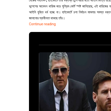
বেঞ্চের পর্যবেক্ষণ, হাইকোর্টে তাঁর বক্তব্য তুলে ধরার মতো আইনি ভিত্তি রয়ে
ভূপেশের আবেদন খারিজ করে সুপ্রিম কোর্ট স্পষ্ট জানিয়েছে, এই খারিজের
আইনি যুক্তি খর্ব হচ্ছে না। হাইকোর্টে চলা নির্বাচন মামলায় সমস্ত বক
জানানোর স্বাধীনতা থাকছে তাঁর।
"Private:
Continue reading
Video
Settings"