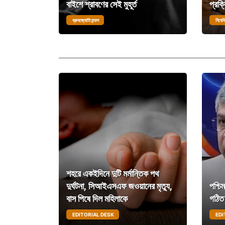
বাইশে শ্রাবণের সেই মুহূর্ত
প্রক্
ধ্রুবজ্যোতি মন্ডল
নিবেদি
শহরে একইদিনে দুটি মর্মান্তিক পথ
দুর্ঘটনা, সিআইএসএফ জওয়ানের মৃত্যু,
পশ্চি
বাস পিষে দিল মহিলাকে
গঠিত 
EDITORIAL DESK
EDI