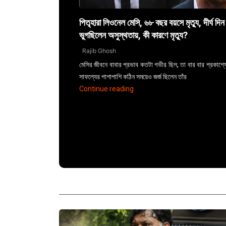
পিতৃহারা লিওনেল মেসি, ৬৮ বছর বয়সে মৃত্যু, দীর্ঘ দি
ভুগছিলেন অসুস্থতায়, কী কারণে মৃত্যু?
Rajib Ghosh
মেসির জীবনে বাবার প্রভাব কতটা গভীর ছিল, তা বার বার প্রকাশ্
সাফল্যের পাশাপাশি কঠিন সময়েও জর্জ ছিলেন তাঁর
"Private:
Continue reading
Video
Settings"