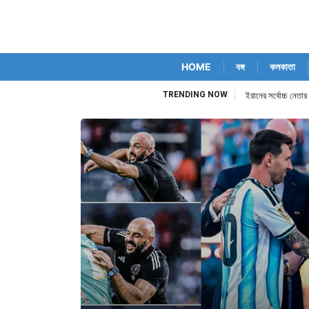
HOME
বঙ্গ
কলকাতা
TRENDING NOW
পিতৃহারা লিওনেল মেসি,