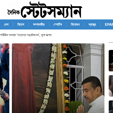
দেশ
বিদেশ
সম্পাদকীয়
স্পোর্টস
বিনোদন
স্বাস্থ্য
EPA
 ৬৮ বছর বয়সে মৃত্যু, দীর্ঘ দিন ধরেই ভুগছিলেন অসুস্থতায়, কী কারণে মৃত্যু?