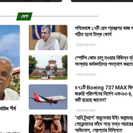
দেশ
পশ্চিমবঙ্গে ১৭টি রেল প্রকল্পের কাজ শ
গঠিত হলো টাস্ক ফোর্স
Editorial Desk
স্পোর্টস কোড চালু হওয়ায় বিভিন্ন ক্
সংস্থায় কর্মকর্তাদের পদত্যাগ করতে
Editorial Desk
৪৭১টি Boeing 737 MAX বিম
জরুরি পরিদর্শনের নির্দেশ এফএএ-র,
কটি রয়েছে জানেন?
রিজ শীর্ষ
Editorial Desk
‘হানি ট্র্যাপে’ বায়ুসেনার উইং কমান্ডা
গোয়েন্দাদের ফাঁদে পড়ে তথ্য পাচারের
অভিযোগ, গ্রেপ্তার দিল্লিতে