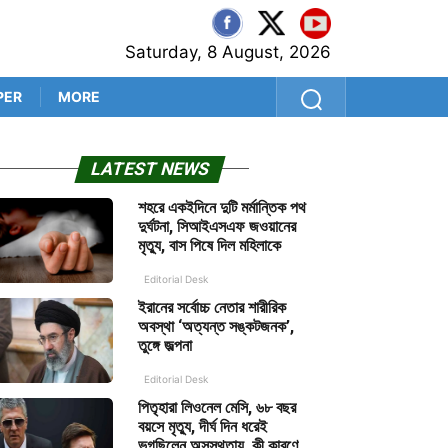
Saturday, 8 August, 2026
PER
MORE
‘ভোটের ফল বদলেছে কি না, প্রমা
LATEST NEWS
শহরে একইদিনে দুটি মর্মান্তিক পথ
দুর্ঘটনা, সিআইএসএফ জওয়ানের
মৃত্যু, বাস পিষে দিল মহিলাকে
Editorial Desk
ইরানের সর্বোচ্চ নেতার শারীরিক
অবস্থা ‘অত্যন্ত সঙ্কটজনক’,
তুঙ্গে জল্পনা
Editorial Desk
পিতৃহারা লিওনেল মেসি, ৬৮ বছর
বয়সে মৃত্যু, দীর্ঘ দিন ধরেই
ভুগছিলেন অসুস্থতায়, কী কারণে