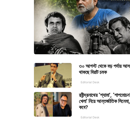
৩০ আগস্ট থেকে বড় পর্দায় আস
থাকছে বিরাট চমক
Editorial Desk
রবীন্দ্রনাথের ‘শ্যামা’, ‘শাপমোচন
খেলা’ নিয়ে আন্তর্জাতিক সিনেমা,
কবে?
Editorial Desk