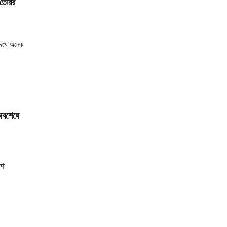
 তৈরির
দেখে অনেক
 অবশেষে
াণ