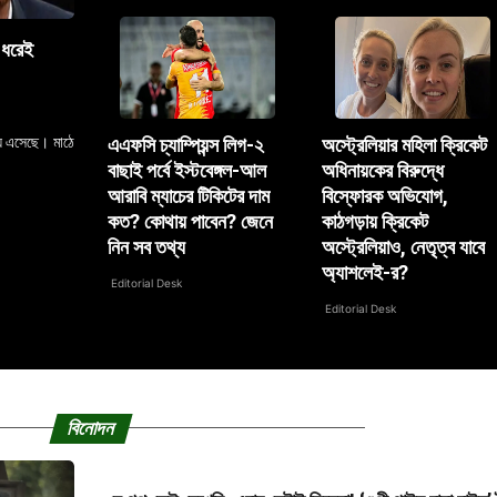
ন ধরেই
যে এসেছে। মাঠে
এএফসি চ্যাম্পিয়ন্স লিগ-২
অস্ট্রেলিয়ার মহিলা ক্রিকেট
বাছাই পর্বে ইস্টবেঙ্গল-আল
অধিনায়কের বিরুদ্ধে
আরাবি ম্যাচের টিকিটের দাম
বিস্ফোরক অভিযোগ,
কত? কোথায় পাবেন? জেনে
কাঠগড়ায় ক্রিকেট
নিন সব তথ্য
অস্ট্রেলিয়াও, নেতৃত্ব যাবে
অ্যাশলেই-র?
Editorial Desk
Editorial Desk
বিনোদন