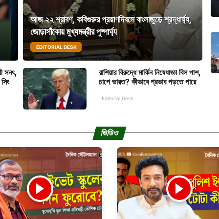
আজ ২২ শ্রাবণ, কবিগুরুর প্রয়াণদিবসে বাংলাজুড়ে শ্রদ্ধার্ঘ্য,
জোড়াসাঁকোয় মুখ্যমন্ত্রীর পুষ্পার্ঘ্য
EDITORIAL DESK
য়ী সনৎ,
রাশিয়ার বিরুদ্ধে মার্কিন নিষেধাজ্ঞা বিল পাশ,
 সিং
চাপে ভারত? কীভাবে প্রভাব পড়তে পারে
Editorial Desk
ভিডিও