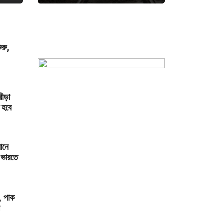
ুরু,
রীড়া
 হবে
ানে
 ভারতে
র, পাক