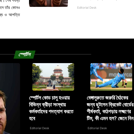
ছে। শেষ পর্যন্ত
 ফলে তাঁর কোনও
Editorial Desk
্তব্য ও আপত্তি
স্পোর্টস
স্পোর্টস কোড চালু হওয়ায়
বেঙ্গালুরুতে জরুরি বৈঠকের
বিভিন্ন ক্রীড়া সংস্থায়
জন্য ছুটলেন ক্রিকেট বোর্ডের
কর্মকর্তাদের পদত্যাগ করতে
শীর্ষকর্তা, কাঠগড়ায় লক্ষ্মণের
হবে
টিম, কী এমন হল? জেনে নিন
Editorial Desk
Editorial Desk