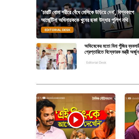
‘চারটি বোমা শরীরে বেঁধে মেসিকে উড়িয়ে দেব’, বিশ্বকাপে
আর্জেন্টিনা অধিনায়ককে খুনের ছক! উদ্ধার পুলিশ নথি
EDITORIAL DESK
অভিষেকের মতো বিনা পুঁজির ব্যবসা
গ্রেপ্তারিতে বিস্ফোরক মন্ত্রী অর্জুন
Editorial Desk