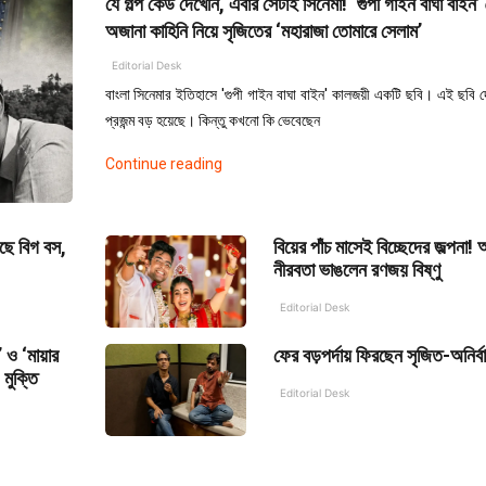
যে গল্প কেউ দেখেনি, এবার সেটাই সিনেমা! ‘গুপী গাইন বাঘা বাইন’
অজানা কাহিনি নিয়ে সৃজিতের ‘মহারাজা তোমারে সেলাম’
Editorial Desk
বাংলা সিনেমার ইতিহাসে 'গুপী গাইন বাঘা বাইন' কালজয়ী একটি ছবি। এই ছবি 
প্রজন্ম বড় হয়েছে। কিন্তু কখনো কি ভেবেছেন
"Private:
Continue reading
Video
Settings"
ছে বিগ বস,
বিয়ের পাঁচ মাসেই বিচ্ছেদের জল্পনা!
নীরবতা ভাঙলেন রণজয় বিষ্ণু
Editorial Desk
’ ও ‘মায়ার
ফের বড়পর্দায় ফিরছেন সৃজিত-অনির্ব
 মুক্তি
Editorial Desk