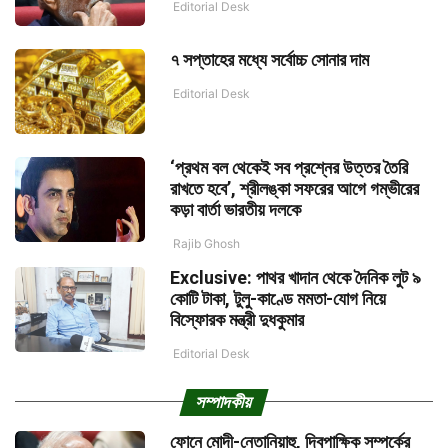
Editorial Desk
৭ সপ্তাহের মধ্যে সর্বোচ্চ সোনার দাম
Editorial Desk
‘প্রথম বল থেকেই সব প্রশ্নের উত্তর তৈরি
রাখতে হবে’, শ্রীলঙ্কা সফরের আগে গম্ভীরের
কড়া বার্তা ভারতীয় দলকে
Rajib Ghosh
Exclusive: পাথর খাদান থেকে দৈনিক লুট ৯
কোটি টাকা, টুলু-কাণ্ডে মমতা-যোগ নিয়ে
বিস্ফোরক মন্ত্রী দুধকুমার
Editorial Desk
সম্পাদকীয়
ফোনে মোদী-নেতানিয়াহু, দ্বিপাক্ষিক সম্পর্কের