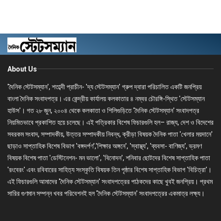
About Us
'দৈনিক স্টেটসম্যান', শতাব্দী প্রাচীন- 'দ্য স্টেটসম্যান' গ্রুপ দ্বারা পরিচালিত একটি জনপ্রিয়
বাংলা দৈনিক সংবাদপত্র। এর কেন্দ্রীয় কার্যালয় কলকাতার ৪ নম্বর চৌরঙ্গি-স্থিত 'স্টেটসম্যান
হাউস'। গত ২৮ জুন, ২০০৪ থেকে কলকাতা ও শিলিগুড়িতে 'দৈনিক স্টেটসম্যান' সংবাদপত্র
নিয়মিতভাবে প্রকাশিত হয়ে চলেছে। এই পত্রিকার বিশেষ ফিচারগুলি হল– রাজ্য, দেশ ও বিদেশের
সবরকম সংবাদ, সম্পাদকীয়, উত্তর সম্পাদকীয় নিবন্ধ, ক্রীড়া বিষয়ক দৈনিক পাতা 'খেলার ময়দানে'
ছাড়াও সাপ্তাহিক বিশেষ বিভাগ 'বঙ্গদর্পণ','শিক্ষার অঙ্গনে', 'স্বাস্থ্য', 'ব্যবসা- বাণিজ্য', ভ্রমণ
বিষয়ক বিশেষ পাতা 'ডেস্টিনেশন- মন ভালো', 'বিনোদন', শনিবার ছোটদের বিশেষ সাপ্তাহিক পাতা
'রংবেরং' এবং রবিবারের সাহিত্য সংস্কৃতি বিষয়ক তিন পৃষ্ঠার বিশেষ সাপ্তাহিক বিভাগ 'বিচিত্রা'।
এই ফিচারগুলি আমাদের 'দৈনিক স্টেটসম্যান' সংবাদপত্রের পাঠকদের কাছে খুবই জনপ্রিয়। প্রথম
সারির গুণমান সম্পন্ন খবর পরিবেশনই হল 'দৈনিক স্টেটসম্যান' সংবাদপত্রের একমাত্র লক্ষ্য।