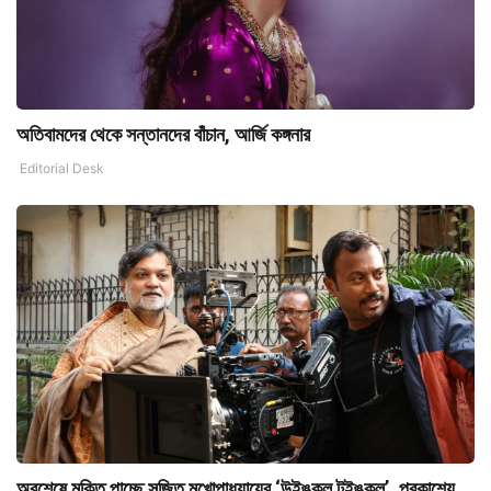
অতিবামদের থেকে সন্তানদের বাঁচান, আর্জি কঙ্গনার
Editorial Desk
অবশেষে মুক্তি পাচ্ছে সৃজিত মুখোপাধ্যায়ের ‘উইঙ্কল টুইঙ্কল’, প্রকাশ্যে