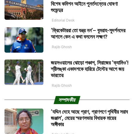
বিশেষ কমিশন আইনে পুনর্তদন্তের ঘোষণা
শুভেন্দুর
Editorial Desk
‘ক্রিকেটাররা তো যন্ত্র নন’– বুমরাহ-সুদর্শনদের
আগলে কেন এ কথা বললেন লক্ষ্মণ?
Rajib Ghosh
জয়সওয়ালের ঝোড়ো পঞ্চাশ, সিরাজের ‘ক্যামিও’!
শ্রীলঙ্কা একাদশকে হারিয়ে টেস্টের আগে জয়
ভারতের
Rajib Ghosh
সম্পাদকীয়
‘যদ্দিন দেহে আছে প্রাণ, প্রাণপণে পৃথিবীর সরাব
জঞ্জাল’, মেয়ের স্মরণসভায় বিধায়ক মায়ের
অঙ্গীকার