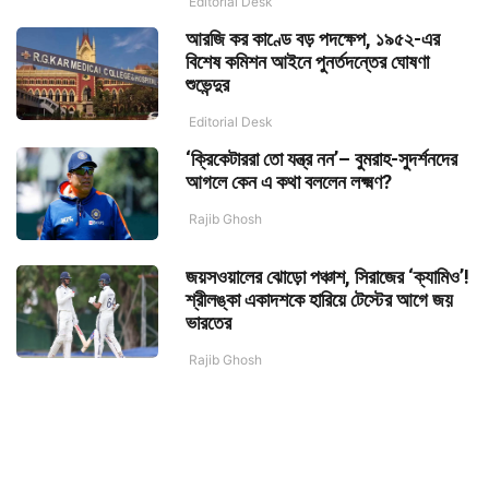
Editorial Desk
আরজি কর কাণ্ডে বড় পদক্ষেপ, ১৯৫২-এর
বিশেষ কমিশন আইনে পুনর্তদন্তের ঘোষণা
শুভেন্দুর
Editorial Desk
‘ক্রিকেটাররা তো যন্ত্র নন’– বুমরাহ-সুদর্শনদের
আগলে কেন এ কথা বললেন লক্ষ্মণ?
Rajib Ghosh
জয়সওয়ালের ঝোড়ো পঞ্চাশ, সিরাজের ‘ক্যামিও’!
শ্রীলঙ্কা একাদশকে হারিয়ে টেস্টের আগে জয়
ভারতের
Rajib Ghosh