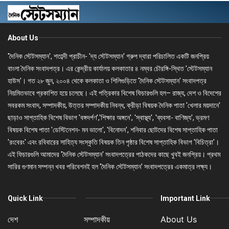
About Us
'দৈনিক স্টেটসম্যান', শতাব্দী প্রাচীন- 'দ্য স্টেটসম্যান' গ্রুপ দ্বারা পরিচালিত একটি জনপ্রিয়
বাংলা দৈনিক সংবাদপত্র। এর কেন্দ্রীয় কার্যালয় কলকাতার ৪ নম্বর চৌরঙ্গি-স্থিত 'স্টেটসম্যান
হাউস'। গত ২৮ জুন, ২০০৪ থেকে কলকাতা ও শিলিগুড়িতে 'দৈনিক স্টেটসম্যান' সংবাদপত্র
নিয়মিতভাবে প্রকাশিত হয়ে চলেছে। এই পত্রিকার বিশেষ ফিচারগুলি হল– রাজ্য, দেশ ও বিদেশের
সবরকম সংবাদ, সম্পাদকীয়, উত্তর সম্পাদকীয় নিবন্ধ, ক্রীড়া বিষয়ক দৈনিক পাতা 'খেলার ময়দানে'
ছাড়াও সাপ্তাহিক বিশেষ বিভাগ 'বঙ্গদর্পণ','শিক্ষার অঙ্গনে', 'স্বাস্থ্য', 'ব্যবসা- বাণিজ্য', ভ্রমণ
বিষয়ক বিশেষ পাতা 'ডেস্টিনেশন- মন ভালো', 'বিনোদন', শনিবার ছোটদের বিশেষ সাপ্তাহিক পাতা
'রংবেরং' এবং রবিবারের সাহিত্য সংস্কৃতি বিষয়ক তিন পৃষ্ঠার বিশেষ সাপ্তাহিক বিভাগ 'বিচিত্রা'।
এই ফিচারগুলি আমাদের 'দৈনিক স্টেটসম্যান' সংবাদপত্রের পাঠকদের কাছে খুবই জনপ্রিয়। প্রথম
সারির গুণমান সম্পন্ন খবর পরিবেশনই হল 'দৈনিক স্টেটসম্যান' সংবাদপত্রের একমাত্র লক্ষ্য।
Quick Link
Important Link
দেশ
সম্পাদকীয়
About Us