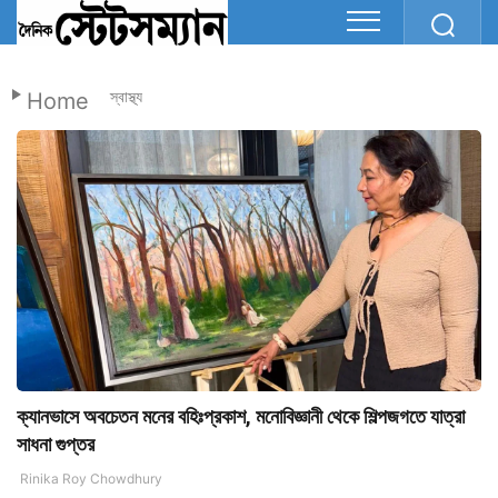
Home
স্বাস্থ্য
ক্যানভাসে অবচেতন মনের বহিঃপ্রকাশ, মনোবিজ্ঞানী থেকে শিল্পজগতে যাত্রা
সাধনা গুপ্তর
Rinika Roy Chowdhury