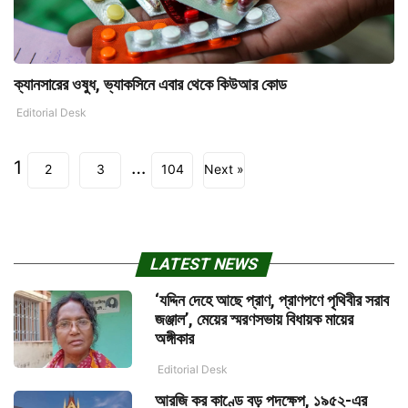
ক্যানসারের ওষুধ, ভ্যাকসিনে এবার থেকে কিউআর কোড
Editorial Desk
1
…
2
3
104
Next »
LATEST NEWS
‘যদ্দিন দেহে আছে প্রাণ, প্রাণপণে পৃথিবীর সরাব
জঞ্জাল’, মেয়ের স্মরণসভায় বিধায়ক মায়ের
অঙ্গীকার
Editorial Desk
আরজি কর কাণ্ডে বড় পদক্ষেপ, ১৯৫২-এর