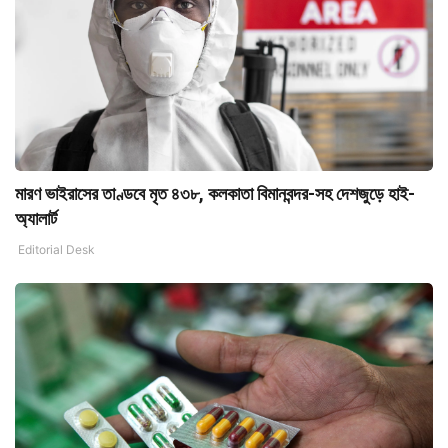
মারণ ভাইরাসের তাণ্ডবে মৃত ৪৩৮, কলকাতা বিমানবন্দর-সহ দেশজুড়ে হাই-
অ্যালার্ট
Editorial Desk