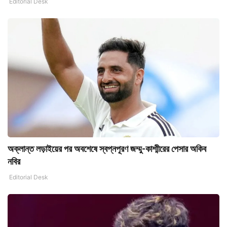
Editorial Desk
অক্লান্ত লড়াইয়ের পর অবশেষে স্বপ্নপূরণ জম্মু-কাশ্মীরের পেসার অকিব
নবির
Editorial Desk