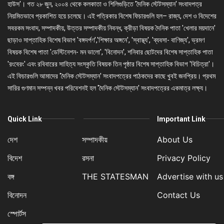
হাউস'। গত ২৮ জুন, ২০০৪ থেকে কলকাতা ও শিলিগুড়িতে 'দৈনিক স্টেটসম্যান' সংবাদপত্র
নিয়মিতভাবে প্রকাশিত হয়ে চলেছে। এই পত্রিকার বিশেষ ফিচারগুলি হল– রাজ্য, দেশ ও বিদেশের
সবরকম সংবাদ, সম্পাদকীয়, উত্তর সম্পাদকীয় নিবন্ধ, ক্রীড়া বিষয়ক দৈনিক পাতা 'খেলার ময়দানে'
ছাড়াও সাপ্তাহিক বিশেষ বিভাগ 'বঙ্গদর্পণ','শিক্ষার অঙ্গনে', 'স্বাস্থ্য', 'ব্যবসা- বাণিজ্য', ভ্রমণ
বিষয়ক বিশেষ পাতা 'ডেস্টিনেশন- মন ভালো', 'বিনোদন', শনিবার ছোটদের বিশেষ সাপ্তাহিক পাতা
'রংবেরং' এবং রবিবারের সাহিত্য সংস্কৃতি বিষয়ক তিন পৃষ্ঠার বিশেষ সাপ্তাহিক বিভাগ 'বিচিত্রা'।
এই ফিচারগুলি আমাদের 'দৈনিক স্টেটসম্যান' সংবাদপত্রের পাঠকদের কাছে খুবই জনপ্রিয়। প্রথম
সারির গুণমান সম্পন্ন খবর পরিবেশনই হল 'দৈনিক স্টেটসম্যান' সংবাদপত্রের একমাত্র লক্ষ্য।
Quick Link
Important Link
দেশ
সম্পাদকীয়
About Us
বিদেশ
রসনা
Privacy Policy
বঙ্গ
THE STATESMAN
Advertise with us
বিনোদন
Contact Us
স্পোর্টস