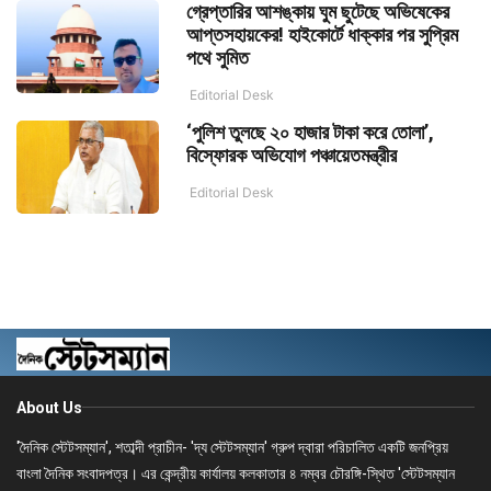
গ্রেপ্তারির আশঙ্কায় ঘুম ছুটেছে অভিষেকের
আপ্তসহায়কের! হাইকোর্টে ধাক্কার পর সুপ্রিম
পথে সুমিত
Editorial Desk
‘পুলিশ তুলছে ২০ হাজার টাকা করে তোলা’,
বিস্ফোরক অভিযোগ পঞ্চায়েতমন্ত্রীর
Editorial Desk
About Us
'দৈনিক স্টেটসম্যান', শতাব্দী প্রাচীন- 'দ্য স্টেটসম্যান' গ্রুপ দ্বারা পরিচালিত একটি জনপ্রিয়
বাংলা দৈনিক সংবাদপত্র। এর কেন্দ্রীয় কার্যালয় কলকাতার ৪ নম্বর চৌরঙ্গি-স্থিত 'স্টেটসম্যান