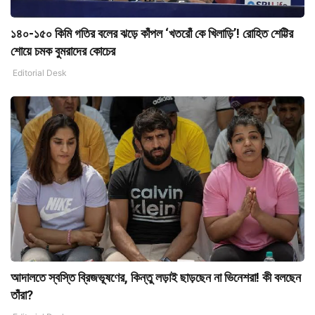
১৪০-১৫০ কিমি গতির বলের ঝড়ে কাঁপল ‘খতরোঁ কে খিলাড়ি’! রোহিত শেট্টির
শোয়ে চমক বুমরাদের কোচের
Editorial Desk
আদালতে স্বস্তি ব্রিজভূষণের, কিন্তু লড়াই ছাড়ছেন না ভিনেশরা! কী বলছেন
তাঁরা?