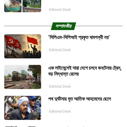
Editorial Desk
সম্পাদকীয়
‘সিপিএম-সিপিআই প্রকৃত বামপন্থী নয়’
Editorial Desk
এক লাইসেন্সেই সারা দেশে চলবে কনটেনার ট্রেন,
বড় সিদ্ধান্ত রেলের
Editorial Desk
পথ দুর্ঘটনায় মৃত আতিক আহমেদের ছেলে
Editorial Desk