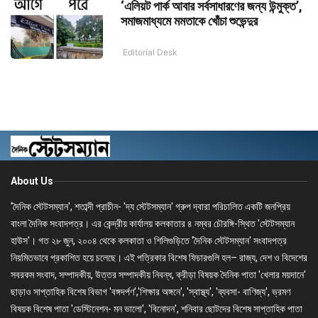
‘এলিয়ট পার্ক আবার সর্বসাধারণের জন্য উন্মুক্ত’,
সমাজমাধ্যমে মমতাকে খোঁচা শুভেন্দুর
Editorial Desk
About Us
'দৈনিক স্টেটসম্যান', শতাব্দী প্রাচীন- 'দ্য স্টেটসম্যান' গ্রুপ দ্বারা পরিচালিত একটি জনপ্রিয়
বাংলা দৈনিক সংবাদপত্র। এর কেন্দ্রীয় কার্যালয় কলকাতার ৪ নম্বর চৌরঙ্গি-স্থিত 'স্টেটসম্যান
হাউস'। গত ২৮ জুন, ২০০৪ থেকে কলকাতা ও শিলিগুড়িতে 'দৈনিক স্টেটসম্যান' সংবাদপত্র
নিয়মিতভাবে প্রকাশিত হয়ে চলেছে। এই পত্রিকার বিশেষ ফিচারগুলি হল– রাজ্য, দেশ ও বিদেশের
সবরকম সংবাদ, সম্পাদকীয়, উত্তর সম্পাদকীয় নিবন্ধ, ক্রীড়া বিষয়ক দৈনিক পাতা 'খেলার ময়দানে'
ছাড়াও সাপ্তাহিক বিশেষ বিভাগ 'বঙ্গদর্পণ','শিক্ষার অঙ্গনে', 'স্বাস্থ্য', 'ব্যবসা- বাণিজ্য', ভ্রমণ
বিষয়ক বিশেষ পাতা 'ডেস্টিনেশন- মন ভালো', 'বিনোদন', শনিবার ছোটদের বিশেষ সাপ্তাহিক পাতা