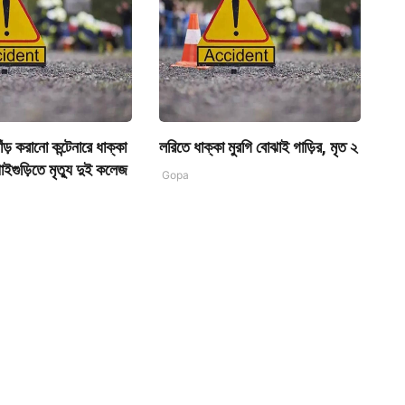
াঁড় করানো কন্টেনারে ধাক্কা
লরিতে ধাক্কা মুরগি বোঝাই গাড়ির, মৃত ২
ইগুড়িতে মৃত্যু দুই কলেজ
Gopa