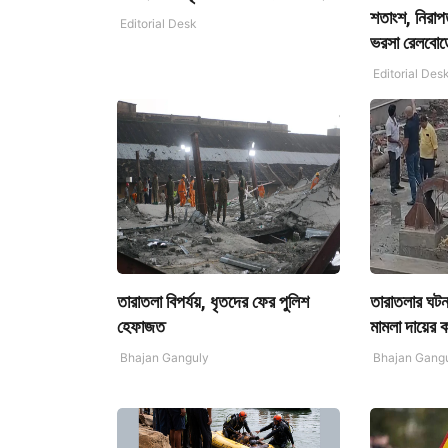
শতাংশ, নিরাপ
Editorial Desk
ভরসা রেলবোর্
Editorial Des
তারাতলা বিপর্যয়, ধৃতদের ফের পুলিশ
তারাতলার ঘটন
হেফাজত
মামলা দায়ের 
Bhajan Ganguly
Bhajan Gang