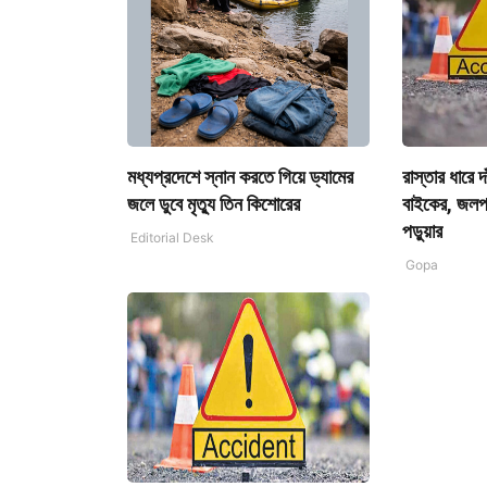
মধ্যপ্রদেশে স্নান করতে গিয়ে ড্যামের
রাস্তার ধারে দ
জলে ডুবে মৃত্যু তিন কিশোরের
বাইকের, জলপা
পড়ুয়ার
Editorial Desk
Gopa