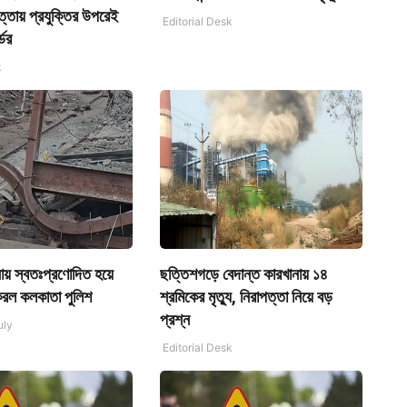
ত্তায় প্রযুক্তির উপরেই
Editorial Desk
ডের
k
ায় স্বতঃপ্রণোদিত হয়ে
ছত্তিশগড়ে বেদান্ত কারখানায় ১৪
করল কলকাতা পুলিশ
শ্রমিকের মৃত্যু, নিরাপত্তা নিয়ে বড়
প্রশ্ন
uly
Editorial Desk