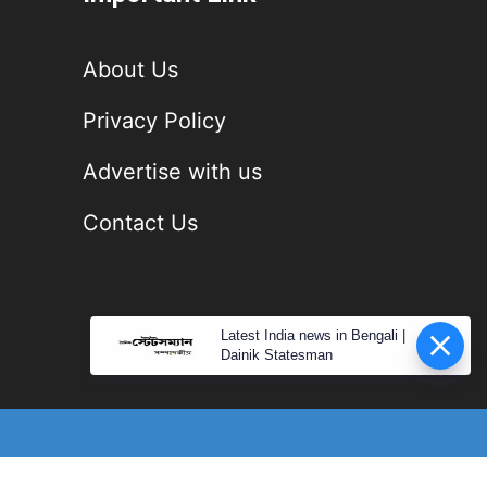
About Us
Privacy Policy
Advertise with us
Contact Us
Latest India news in Bengali |
Dainik Statesman