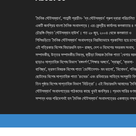
'দৈনিক স্টেটসম্যান', শতাব্দী প্রাচীন- 'দ্য স্টেটসম্যান' গ্রুপ দ্বারা পরিচালিত
একটি জনপ্রিয় বাংলা দৈনিক সংবাদপত্র। এর কেন্দ্রীয় কার্যালয় কলকাতার ৪ 
চৌরঙ্গি-স্থিত 'স্টেটসম্যান হাউস'। গত ২৮ জুন, ২০০৪ থেকে কলকাতা ও
শিলিগুড়িতে 'দৈনিক স্টেটসম্যান' সংবাদপত্র নিয়মিতভাবে প্রকাশিত হয়ে চল
এই পত্রিকার বিশেষ ফিচারগুলি হল– রাজ্য, দেশ ও বিদেশের সবরকম সংবাদ,
সম্পাদকীয়, উত্তর সম্পাদকীয় নিবন্ধ, ক্রীড়া বিষয়ক দৈনিক পাতা 'খেলার ময়দ
ছাড়াও সাপ্তাহিক বিশেষ বিভাগ 'বঙ্গদর্পণ','শিক্ষার অঙ্গনে', 'স্বাস্থ্য', 'ব্যবসা-
বাণিজ্য', ভ্রমণ বিষয়ক বিশেষ পাতা 'ডেস্টিনেশন- মন ভালো', 'বিনোদন', শনি
ছোটদের বিশেষ সাপ্তাহিক পাতা 'রংবেরং' এবং রবিবারের সাহিত্য সংস্কৃতি ব
তিন পৃষ্ঠার বিশেষ সাপ্তাহিক বিভাগ 'বিচিত্রা'। এই ফিচারগুলি আমাদের 'দৈন
স্টেটসম্যান' সংবাদপত্রের পাঠকদের কাছে খুবই জনপ্রিয়। প্রথম সারির গুণম
সম্পন্ন খবর পরিবেশনই হল 'দৈনিক স্টেটসম্যান' সংবাদপত্রের একমাত্র লক্ষ