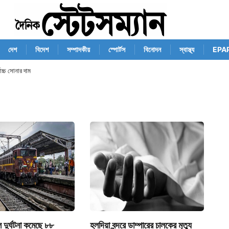
দেশ
বিদেশ
সম্পাদকীয়
স্পোর্টস
বিনোদন
স্বাস্থ্য
EPA
োচ্চ সোনার দাম
দুর্ঘটনা কমেছে ৮৮
হলদিয়া বন্দরে ডাম্পারের চালকের মৃত্যু