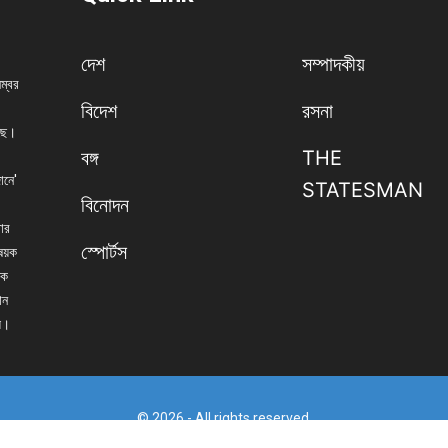
দেশ
সম্পাদকীয়
নম্বর
বিদেশ
রসনা
েছে।
বঙ্গ
THE
ানে'
STATESMAN
বিনোদন
বার
স্পোর্টস
িষয়ক
িক
ান
্য।
© 2026 - All rights reserved.