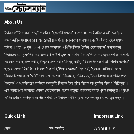
About Us
'দৈনিক স্টেটসম্যান', শতাব্দী প্রাচীন- 'দ্য স্টেটসম্যান' গ্রুপ দ্বারা পরিচালিত একটি জনপ্রিয়
বাংলা দৈনিক সংবাদপত্র। এর কেন্দ্রীয় কার্যালয় কলকাতার ৪ নম্বর চৌরঙ্গি-স্থিত 'স্টেটসম্যান
হাউস'। গত ২৮ জুন, ২০০৪ থেকে কলকাতা ও শিলিগুড়িতে 'দৈনিক স্টেটসম্যান' সংবাদপত্র
নিয়মিতভাবে প্রকাশিত হয়ে চলেছে। এই পত্রিকার বিশেষ ফিচারগুলি হল– রাজ্য, দেশ ও বিদেশের
সবরকম সংবাদ, সম্পাদকীয়, উত্তর সম্পাদকীয় নিবন্ধ, ক্রীড়া বিষয়ক দৈনিক পাতা 'খেলার ময়দানে'
ছাড়াও সাপ্তাহিক বিশেষ বিভাগ 'বঙ্গদর্পণ','শিক্ষার অঙ্গনে', 'স্বাস্থ্য', 'ব্যবসা- বাণিজ্য', ভ্রমণ
বিষয়ক বিশেষ পাতা 'ডেস্টিনেশন- মন ভালো', 'বিনোদন', শনিবার ছোটদের বিশেষ সাপ্তাহিক পাতা
'রংবেরং' এবং রবিবারের সাহিত্য সংস্কৃতি বিষয়ক তিন পৃষ্ঠার বিশেষ সাপ্তাহিক বিভাগ 'বিচিত্রা'।
এই ফিচারগুলি আমাদের 'দৈনিক স্টেটসম্যান' সংবাদপত্রের পাঠকদের কাছে খুবই জনপ্রিয়। প্রথম
সারির গুণমান সম্পন্ন খবর পরিবেশনই হল 'দৈনিক স্টেটসম্যান' সংবাদপত্রের একমাত্র লক্ষ্য।
Quick Link
Important Link
দেশ
সম্পাদকীয়
About Us