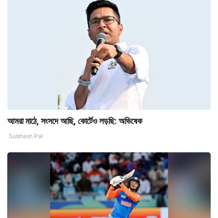
আমরা মাঠে, সংসদে আছি, কোর্টেও লড়ছি: অভিষেক
Subhash Pal