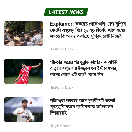
LATEST NEWS
Explainer: ককরোচ থেকে গুলি: ফের সুপ্রিম
কোর্টের মন্তব্য ঘিরে চূড়ান্ত বিতর্ক, আন্দোলনের
সলতে কি আবার পাকাচ্ছে সুপ্রিম কোর্ট নিজেই
Editorial Desk
পাঁচতারা জয়ের পর ডুরান্ড কাপের নক আউট-
যাত্রার সম্ভাবনা উজ্জ্বল হল ইস্টবেঙ্গলের,
কাদের গোলে এই জয়? জেনে নিন
Editorial Desk
শ্রীলঙ্কা সফরের আগে কুলদীপেই ভরসা!
প্রস্তুতি ম্যাচে প্রতিপক্ষকে আটকালেন
স্পিনাররাই
Rajib Ghosh