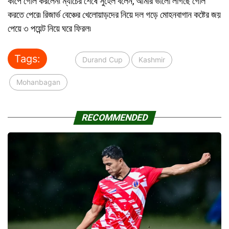
কাপে গোল করলেন৷ ম্যাচের শেষে সুহেল বলেন, আমার ভালো লাগছে গোল
করতে পেরে৷ রিজার্ভ বেঞ্চের খেলোয়াড়দের নিয়ে দল গড়ে মোহনবাগান কষ্টের জয়
পেয়ে ৩ পয়েন্ট নিয়ে ঘরে ফিরল৷
Tags:
Durand Cup
Kashmir
Mohanbagan
RECOMMENDED