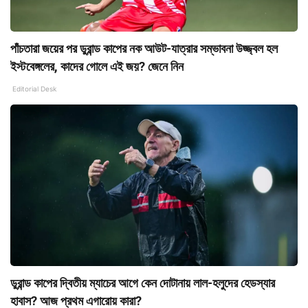
পাঁচতারা জয়ের পর ডুরান্ড কাপের নক আউট-যাত্রার সম্ভাবনা উজ্জ্বল হল
ইস্টবেঙ্গলের, কাদের গোলে এই জয়? জেনে নিন
Editorial Desk
ডুরান্ড কাপের দ্বিতীয় ম্যাচের আগে কেন দোটানায় লাল-হলুদের হেডস্যার
হাবাস? আজ প্রথম এগারোয় কারা?