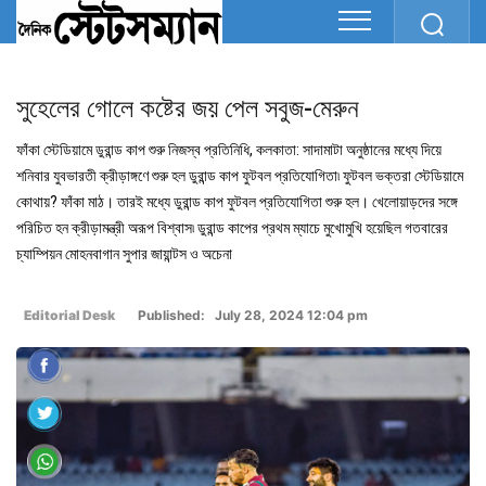
সুহেলের গোলে কষ্টের জয় পেল সবুজ-মেরুন
ফাঁকা স্টেডিয়ামে ডুরান্ড কাপ শুরু নিজস্ব প্রতিনিধি, কলকাতা: সাদামাটা অনুষ্ঠানের মধ্যে দিয়ে
শনিবার যুবভারতী ক্রীড়াঙ্গণে শুরু হল ডুরান্ড কাপ ফুটবল প্রতিযোগিতা৷ ফুটবল ভক্তরা স্টেডিয়ামে
কোথায়? ফাঁকা মাঠ। তারই মধ্যে ডুরান্ড কাপ ফুটবল প্রতিযোগিতা শুরু হল। খেলোয়াড়দের সঙ্গে
পরিচিত হন ক্রীড়ামন্ত্রী অরূপ বিশ্বাস৷ ডুরান্ড কাপের প্রথম ম্যাচে মুখোমুখি হয়েছিল গতবারের
চ্যাম্পিয়ন মোহনবাগান সুপার জায়ান্টস ও অচেনা
Editorial Desk
Published: July 28, 2024 12:04 pm