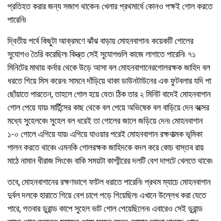
প্রতিহত করার জন্য সজাগ থাকেন৷ খেলার প্রথমার্ধে কোনও পক্ষই গোল করতে
পারেনি৷
দ্বিতীয় পর্বে কিছুটা আক্রমণে ঝাঁঝ বাড়ায় মোহনবাগান৷ কয়েকটি গোলের
সুযোগও তৈরি করেছিল৷ কিন্ত্ত সেই সুযোগগুলি কাজে লাগাতে পারেনি৷ ৭১
মিনিটের মাথায় কর্নার থেকে উড়ে আসা বল মোহনবাগানেরগোলরক্ষক জাহিদ বল
ধরতে গিয়ে মিস করেন৷ সামনে দাঁড়িয়ে থাকা ডাউনটাউনের এক ফুটবলার যদি পা
ছোঁয়াতে পারতেন, তাহলে গোল হয়ে যেত৷ ঠিক তার ২ মিনিট বাদেই মোহনবাগান
গোল পেয়ে যায়৷ মার্টিন্সের কাছ থেকে বল পেয়ে অভিষেক বল বাড়িয়ে দেন বক্সের
মধ্যে সুহেলকে৷ সুহেল বল ধরেই তা গোলের জালে জড়িয়ে দেন৷ মোহনবাগান
১-০ গোলে এগিয়ে যায়৷ এগিয়ে যাওয়ার পরেই মোহনবাগান রক্ষণাত্মক ভূমিকা
পালন করতে থাকে৷ এমনকি গোলরক্ষক জাহিদকে বদল করে কোচ বাস্তব রায়
মাঠে নামান ধীরাজ সিংকে৷ বাকি সময়টা কাশ্মীরের দলটি বেশ দাপটে খেলতে থাকে৷
তবে, মোহনবাগানের রক্ষণভাগে ফাটল ধরাতে পারেনি৷ প্রথম ম্যাচে মোহনবাগান
দুর্বল দলকে হারাতে গিয়ে বেশ চাপে পড়ে গিয়েছিল৷ এখানে উল্লেখ করা যেতে
পারে, গতবার ডুরান্ড কাপে সুহেল ভাট গোল পেয়েছিলেন৷ এবারেও সেই ডুরান্ড