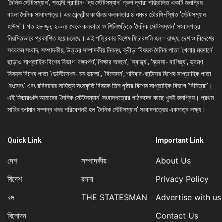
'দৈনিক স্টেটসম্যান', শতাব্দী প্রাচীন- 'দ্য স্টেটসম্যান' গ্রুপ দ্বারা পরিচালিত একটি জনপ্রিয়
বাংলা দৈনিক সংবাদপত্র। এর কেন্দ্রীয় কার্যালয় কলকাতার ৪ নম্বর চৌরঙ্গি-স্থিত 'স্টেটসম্যান
হাউস'। গত ২৮ জুন, ২০০৪ থেকে কলকাতা ও শিলিগুড়িতে 'দৈনিক স্টেটসম্যান' সংবাদপত্র
নিয়মিতভাবে প্রকাশিত হয়ে চলেছে। এই পত্রিকার বিশেষ ফিচারগুলি হল– রাজ্য, দেশ ও বিদেশের
সবরকম সংবাদ, সম্পাদকীয়, উত্তর সম্পাদকীয় নিবন্ধ, ক্রীড়া বিষয়ক দৈনিক পাতা 'খেলার ময়দানে'
ছাড়াও সাপ্তাহিক বিশেষ বিভাগ 'বঙ্গদর্পণ','শিক্ষার অঙ্গনে', 'স্বাস্থ্য', 'ব্যবসা- বাণিজ্য', ভ্রমণ
বিষয়ক বিশেষ পাতা 'ডেস্টিনেশন- মন ভালো', 'বিনোদন', শনিবার ছোটদের বিশেষ সাপ্তাহিক পাতা
'রংবেরং' এবং রবিবারের সাহিত্য সংস্কৃতি বিষয়ক তিন পৃষ্ঠার বিশেষ সাপ্তাহিক বিভাগ 'বিচিত্রা'।
এই ফিচারগুলি আমাদের 'দৈনিক স্টেটসম্যান' সংবাদপত্রের পাঠকদের কাছে খুবই জনপ্রিয়। প্রথম
সারির গুণমান সম্পন্ন খবর পরিবেশনই হল 'দৈনিক স্টেটসম্যান' সংবাদপত্রের একমাত্র লক্ষ্য।
Quick Link
Important Link
দেশ
সম্পাদকীয়
About Us
বিদেশ
রসনা
Privacy Policy
বঙ্গ
THE STATESMAN
Advertise with us
বিনোদন
Contact Us