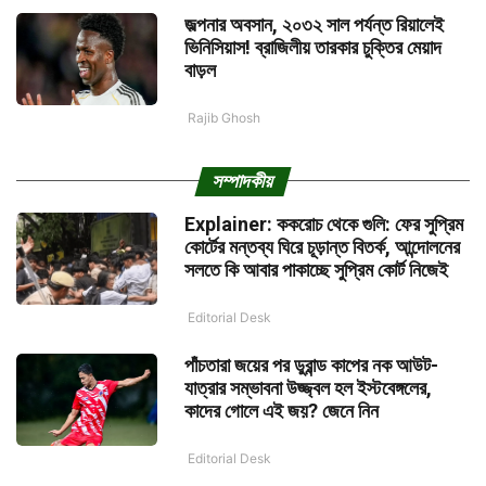
জল্পনার অবসান, ২০৩২ সাল পর্যন্ত রিয়ালেই
ভিনিসিয়াস! ব্রাজিলীয় তারকার চুক্তির মেয়াদ
বাড়ল
Rajib Ghosh
সম্পাদকীয়
Explainer: ককরোচ থেকে গুলি: ফের সুপ্রিম
কোর্টের মন্তব্য ঘিরে চূড়ান্ত বিতর্ক, আন্দোলনের
সলতে কি আবার পাকাচ্ছে সুপ্রিম কোর্ট নিজেই
Editorial Desk
পাঁচতারা জয়ের পর ডুরান্ড কাপের নক আউট-
যাত্রার সম্ভাবনা উজ্জ্বল হল ইস্টবেঙ্গলের,
কাদের গোলে এই জয়? জেনে নিন
Editorial Desk