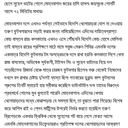
ছেলে সুহেল ভাটের গোলে মোহনবাগান জয়ের হাসি হাসল৷ জয়সূচক গোলটি
আসে ৭২ মিনিটের মাথায়৷
মোহনবাগান দলে এখনও পর্যন্ত সেইভাবে বিদেশি খেলোয়াড়রা যোগ না দেওয়ায়
তরুণ ফুটবলারদের লড়াই করার জন্য নামিয়েছিলেন এদিনের দায়িত্বপ্রাপ্ত
কোচ বাস্তব রায়৷ কলকাতায় এখনও এসে পৌঁছননি বিদেশি কোচ হোসে মোলিনা৷
তাই বাস্তব রায়ের প্রশিক্ষণে মাঠে নামে সবুজ-মেরুন শিবির৷ এমনকি দলের
একমাত্র বিদেশি ফুটবলার টম অলড্রেডকে দলে রাখা হয়নি৷ কলকাতা লিগে খেলা
রাজ বাসফোর, অভিষেক সূর্যবংশী, টাইসন সিং ও সুহেল ভাটদের নিয়ে দল
গড়েছিলেন৷ রিজার্ভ বেঞ্চে মাত্র চারজন ফুটবলার ছিলেন৷ শুরু থেকেই নিজেদের
দখলে বল রাখার চেষ্টায় দু’দলই ব্যস্ত ছিল৷ গতবারের ডুরান্ড কাপ ফুটবলের
গ্রুপের তিনটি ম্যাচেই হার স্বীকার করেছিল ডাউনটাউন দল৷ তাদের বিরুদ্ধে
প্রথমার্ধে গোলের মুখ খুলতেই পারেনি মোহনবাগান৷ এদিনের খেলায়
খেলোয়াড়দের মধ্যে বোঝাপড়ায় যে সমস্যা ছিল, তা বুঝতে পারা গিয়েছে৷ বিশেষ
করে আশিস রাই ও গ্লেন মার্টিন্সের উপরেই নির্ভর করতে হয়েছিল তরুণ
ব্রিগেডকে৷ একবার ফ্রিকিক থেকে সুহেলের শট বারে লেগে ফেরত আসে৷
এমনকি মোহনবাগানের ডিফেন্ডাররাও প্রতিপক্ষ দলের খেলোয়াড়দের আক্রমণ