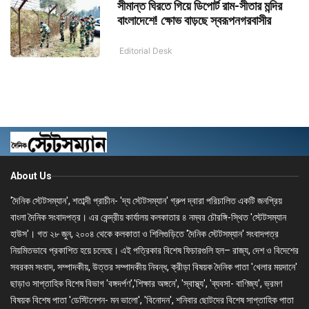
সীমান্ত ঘিরতে গিয়ে ডিপোর্ট রাম-সীতার মন্দির
বাংলাদেশে! ক্ষোভ বাড়ছে স্বরূপনগরবাসীর
Editorial Desk
About Us
'দৈনিক স্টেটসম্যান', শতাব্দী প্রাচীন- 'দ্য স্টেটসম্যান' গ্রুপ দ্বারা পরিচালিত একটি জনপ্রিয়
বাংলা দৈনিক সংবাদপত্র। এর কেন্দ্রীয় কার্যালয় কলকাতার ৪ নম্বর চৌরঙ্গি-স্থিত 'স্টেটসম্যান
হাউস'। গত ২৮ জুন, ২০০৪ থেকে কলকাতা ও শিলিগুড়িতে 'দৈনিক স্টেটসম্যান' সংবাদপত্র
নিয়মিতভাবে প্রকাশিত হয়ে চলেছে। এই পত্রিকার বিশেষ ফিচারগুলি হল– রাজ্য, দেশ ও বিদেশের
সবরকম সংবাদ, সম্পাদকীয়, উত্তর সম্পাদকীয় নিবন্ধ, ক্রীড়া বিষয়ক দৈনিক পাতা 'খেলার ময়দানে'
ছাড়াও সাপ্তাহিক বিশেষ বিভাগ 'বঙ্গদর্পণ','শিক্ষার অঙ্গনে', 'স্বাস্থ্য', 'ব্যবসা- বাণিজ্য', ভ্রমণ
বিষয়ক বিশেষ পাতা 'ডেস্টিনেশন- মন ভালো', 'বিনোদন', শনিবার ছোটদের বিশেষ সাপ্তাহিক পাতা