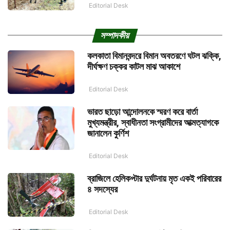
Editorial Desk
সম্পাদকীয়
কলকাতা বিমানবন্দরে বিমান অবতরণে ঘটল ঝক্কি,
দীর্ঘক্ষণ চক্কর কাটল মাঝ আকাশে
Editorial Desk
ভারত ছাড়ো আন্দোলনকে স্মরণ করে বার্তা
মুখ্যমন্ত্রীর, স্বাধীনতা সংগ্রামীদের আত্মত্যাগকে
জানালেন কুর্ণিশ
Editorial Desk
ব্রাজিলে হেলিকপ্টার দুর্ঘটনায় মৃত একই পরিবারের
৪ সদস্যের
Editorial Desk