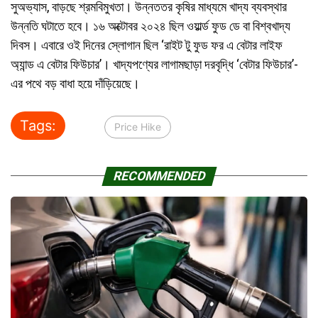
সুঅভ্যাস, বাড়ছে শ্রমবিমুখতা। উন্নততর কৃষির মাধ্যমে খাদ্য ব্যবস্থার
উন্নতি ঘটাতে হবে। ১৬ অক্টোবর ২০২৪ ছিল ওয়ার্ল্ড ফুড ডে বা বিশ্বখাদ্য
দিবস। এবারে ওই দিনের স্লোগান ছিল ‘রাইট টু ফুড ফর এ বেটার লাইফ
অ্যান্ড এ বেটার ফিউচার’। খাদ্যপণ্যের লাগামছাড়া দরবৃদ্ধি ‘বেটার ফিউচার’-
এর পথে বড় বাধা হয়ে দাঁড়িয়েছে।
Tags:
Price Hike
RECOMMENDED