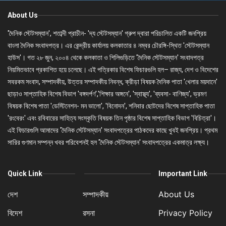
About Us
'দৈনিক স্টেটসম্যান', শতাব্দী প্রাচীন- 'দ্য স্টেটসম্যান' গ্রুপ দ্বারা পরিচালিত একটি জনপ্রিয়
বাংলা দৈনিক সংবাদপত্র। এর কেন্দ্রীয় কার্যালয় কলকাতার ৪ নম্বর চৌরঙ্গি-স্থিত 'স্টেটসম্যান
হাউস'। গত ২৮ জুন, ২০০৪ থেকে কলকাতা ও শিলিগুড়িতে 'দৈনিক স্টেটসম্যান' সংবাদপত্র
নিয়মিতভাবে প্রকাশিত হয়ে চলেছে। এই পত্রিকার বিশেষ ফিচারগুলি হল– রাজ্য, দেশ ও বিদেশের
সবরকম সংবাদ, সম্পাদকীয়, উত্তর সম্পাদকীয় নিবন্ধ, ক্রীড়া বিষয়ক দৈনিক পাতা 'খেলার ময়দানে'
ছাড়াও সাপ্তাহিক বিশেষ বিভাগ 'বঙ্গদর্পণ','শিক্ষার অঙ্গনে', 'স্বাস্থ্য', 'ব্যবসা- বাণিজ্য', ভ্রমণ
বিষয়ক বিশেষ পাতা 'ডেস্টিনেশন- মন ভালো', 'বিনোদন', শনিবার ছোটদের বিশেষ সাপ্তাহিক পাতা
'রংবেরং' এবং রবিবারের সাহিত্য সংস্কৃতি বিষয়ক তিন পৃষ্ঠার বিশেষ সাপ্তাহিক বিভাগ 'বিচিত্রা'।
এই ফিচারগুলি আমাদের 'দৈনিক স্টেটসম্যান' সংবাদপত্রের পাঠকদের কাছে খুবই জনপ্রিয়। প্রথম
সারির গুণমান সম্পন্ন খবর পরিবেশনই হল 'দৈনিক স্টেটসম্যান' সংবাদপত্রের একমাত্র লক্ষ্য।
Quick Link
Important Link
দেশ
সম্পাদকীয়
About Us
বিদেশ
রসনা
Privacy Policy