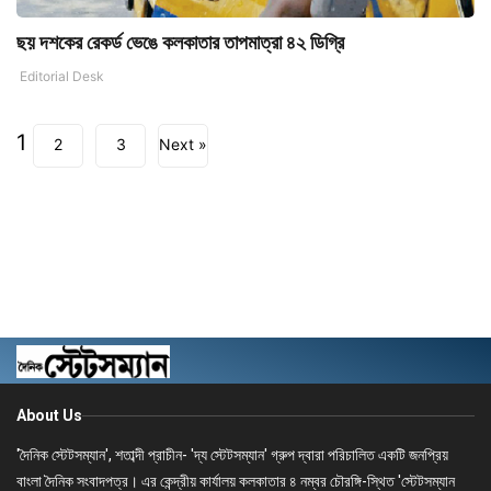
ছয় দশকের রেকর্ড ভেঙে কলকাতার তাপমাত্রা ৪২ ডিগ্রি
Editorial Desk
1
2
3
Next »
About Us
'দৈনিক স্টেটসম্যান', শতাব্দী প্রাচীন- 'দ্য স্টেটসম্যান' গ্রুপ দ্বারা পরিচালিত একটি জনপ্রিয়
বাংলা দৈনিক সংবাদপত্র। এর কেন্দ্রীয় কার্যালয় কলকাতার ৪ নম্বর চৌরঙ্গি-স্থিত 'স্টেটসম্যান