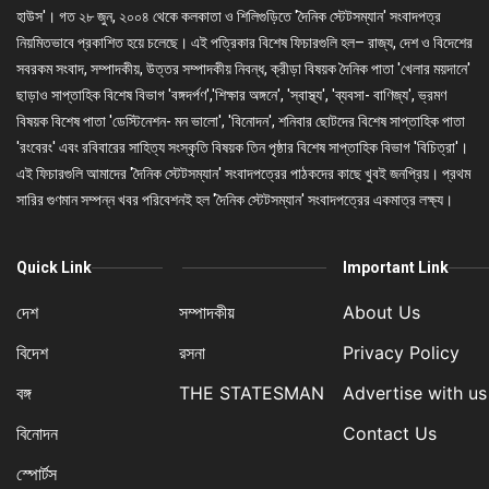
হাউস'। গত ২৮ জুন, ২০০৪ থেকে কলকাতা ও শিলিগুড়িতে 'দৈনিক স্টেটসম্যান' সংবাদপত্র
নিয়মিতভাবে প্রকাশিত হয়ে চলেছে। এই পত্রিকার বিশেষ ফিচারগুলি হল– রাজ্য, দেশ ও বিদেশের
সবরকম সংবাদ, সম্পাদকীয়, উত্তর সম্পাদকীয় নিবন্ধ, ক্রীড়া বিষয়ক দৈনিক পাতা 'খেলার ময়দানে'
ছাড়াও সাপ্তাহিক বিশেষ বিভাগ 'বঙ্গদর্পণ','শিক্ষার অঙ্গনে', 'স্বাস্থ্য', 'ব্যবসা- বাণিজ্য', ভ্রমণ
বিষয়ক বিশেষ পাতা 'ডেস্টিনেশন- মন ভালো', 'বিনোদন', শনিবার ছোটদের বিশেষ সাপ্তাহিক পাতা
'রংবেরং' এবং রবিবারের সাহিত্য সংস্কৃতি বিষয়ক তিন পৃষ্ঠার বিশেষ সাপ্তাহিক বিভাগ 'বিচিত্রা'।
এই ফিচারগুলি আমাদের 'দৈনিক স্টেটসম্যান' সংবাদপত্রের পাঠকদের কাছে খুবই জনপ্রিয়। প্রথম
সারির গুণমান সম্পন্ন খবর পরিবেশনই হল 'দৈনিক স্টেটসম্যান' সংবাদপত্রের একমাত্র লক্ষ্য।
Quick Link
Important Link
দেশ
সম্পাদকীয়
About Us
বিদেশ
রসনা
Privacy Policy
বঙ্গ
THE STATESMAN
Advertise with us
বিনোদন
Contact Us
স্পোর্টস