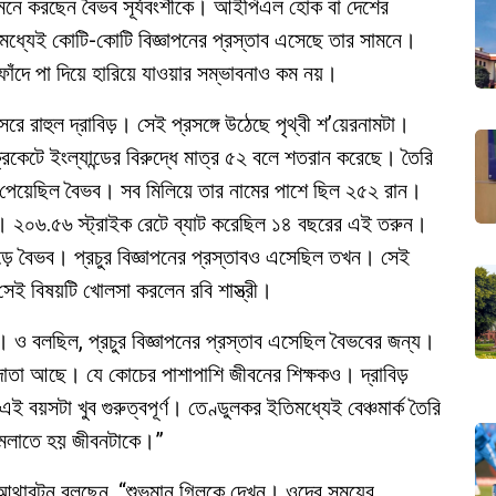
মনে করছেন বৈভব সূর্যবংশীকে। আইপিএল হোক বা দেশের
তিমধ্যেই কোটি-কোটি বিজ্ঞাপনের প্রস্তাব এসেছে তার সামনে।
দে পা দিয়ে হারিয়ে যাওয়ার সম্ভাবনাও কম নয়।
ে রাহুল দ্রাবিড়। সেই প্রসঙ্গে উঠেছে পৃথ্বী শ’য়েরনামটা।
ক্রিকেটে ইংল্যান্ডের বিরুদ্ধে মাত্র ৫২ বলে শতরান করেছে। তৈরি
 পেয়েছিল বৈভব। সব মিলিয়ে তার নামের পাশে ছিল ২৫২ রান।
 ২০৬.৫৬ স্ট্রাইক রেটে ব্যাট করেছিল ১৪ বছরের এই তরুন।
 বৈভব। প্রচুর বিজ্ঞাপনের প্রস্তাবও এসেছিল তখন। সেই
সেই বিষয়টি খোলসা করলেন রবি শাস্ত্রী।
ম। ও বলছিল, প্রচুর বিজ্ঞাপনের প্রস্তাব এসেছিল বৈভবের জন্য।
দাতা আছে। যে কোচের পাশাপাশি জীবনের শিক্ষকও। দ্রাবিড়
বয়সটা খুব গুরুত্বপূর্ণ। তেণ্ডুলকর ইতিমধ্যেই বেঞ্চমার্ক তৈরি
ামলাতে হয় জীবনটাকে।”
েল আথারটন বলছেন, “শুভমান গিলকে দেখুন। ওদের সময়ের