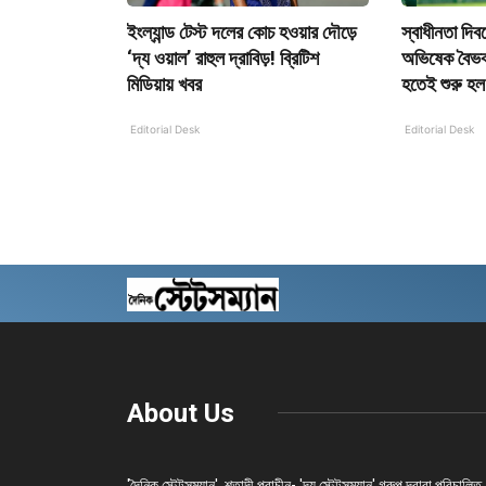
ইংল্যান্ড টেস্ট দলের কোচ হওয়ার দৌড়ে
স্বাধীনতা দিব
‘দ্য ওয়াল’ রাহুল দ্রাবিড়! ব্রিটিশ
অভিষেক বৈভব 
মিডিয়ায় খবর
হতেই শুরু হল 
Editorial Desk
Editorial Desk
About Us
'দৈনিক স্টেটসম্যান', শতাব্দী প্রাচীন- 'দ্য স্টেটসম্যান' গ্রুপ দ্বারা পরিচালিত