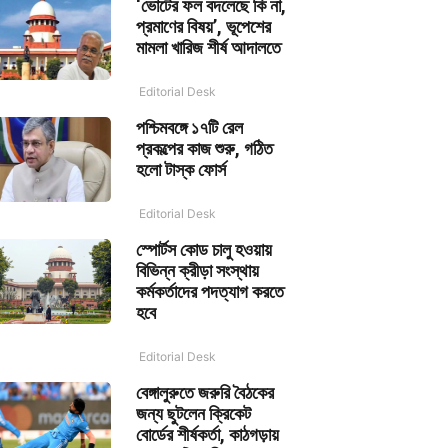
‘ভোটের ফল বদলেছে কি না,
প্রমাণের বিষয়’, ভূপেশের
মামলা খারিজ শীর্ষ আদালতে
Editorial Desk
পশ্চিমবঙ্গে ১৭টি রেল
প্রকল্পের কাজ শুরু, গঠিত
হলো টাস্ক ফোর্স
Editorial Desk
স্পোর্টস কোড চালু হওয়ায়
বিভিন্ন ক্রীড়া সংস্থায়
কর্মকর্তাদের পদত্যাগ করতে
হবে
Editorial Desk
বেঙ্গালুরুতে জরুরি বৈঠকের
জন্য ছুটলেন ক্রিকেট
বোর্ডের শীর্ষকর্তা, কাঠগড়ায়