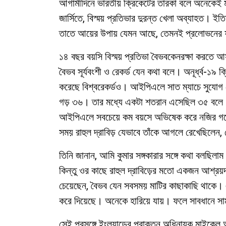
আগামীদিনে ভারতীয় ক্রিকেটের তারকা বলে অনেকেই 
জার্সিতে, বিস্ময় প্রতিভার দুরন্ত খেলা অব্যাহত। ই
তাতে আয়ের উপায় যেমন আছে, তেমনই প্রলোভনের ফাঁ
১৪ বছর বয়সি বিস্ময় প্রতিভা বৈভবকেনরক্ষা করতে আসর
বৈভব সূর্যবংশী ও রেকর্ড যেন কথা বলে। অনূর্ধ্ব-১৯ 
করেছে বিশ্বরেকর্ডও। আইপিএলে সাত ম্যাচে সুযোগ
গড় ৩৬। তার মধ্যে একটা শতরান এসেছিল ৩৫ বলে।
আইপিএলে সবচেয়ে কম বয়সে অভিষেক করে নজির গড়ে
সময় রাহুল দ্রাবিড় যেভাবে তাঁকে আগলে রেখেছিলেন, 
তিনি জানান, আমি কুমার সঙ্গকারার সঙ্গে কথা বলছিলা
কিন্তু ওর কাছে রাহুল দ্রাবিড়ের মতো একজন আশ্রয়
চেয়েছেন, বৈভব যেন সবসময় মাটির কাছাকাছি থাকে। এই 
করে দিয়েছে। অনেকে হারিয়ে যায়। ফলে সাবধানে স
সেই প্রসঙ্গে ইংল্যান্ডের প্রাক্তন অধিনায়ক মাইক