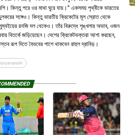
িল বেশি। কিন্তু পরে ওর মাথা ঘুরে যায়।” একসময় পৃথ্বীকে ভারতের
লকরের সঙ্গেও। কিন্তু ভারতীয় ক্রিকেটের মূল স্রোত থেকে
মুম্বইয়ের রনজি দল থেকেও। তাঁর বিরুদ্ধে শৃঙ্খলার অভাব, ওজন
র বিতর্কে জড়িয়েছেন। দেশের ক্রিকেটভক্তরা আশা করছেন,
বাস্তব রূপ দিতে বৈভবের পাশে থাকবেন রাহুল দ্রাবিড়।
Suryavanshi
COMMENDED