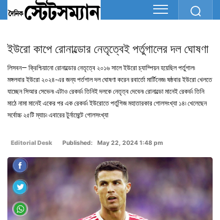
ইউরো কাপে রোনাল্ডোর নেতৃত্বেই পর্তুগালের দল ঘোষণা
লিসবন— ক্রিশ্চিয়ানো রোনাল্ডোর নেতৃত্বে ২০১৬ সালে ইউরো চ্যাম্পিয়ন হয়েছিল পর্তুগাল৷
মঙ্গলবার ইউরো ২০২৪-এর জন্য পর্তগাল দল ঘোষণা করেন রবার্তো মার্টিনেজ৷ ষষ্ঠবার ইউরো খেলতে
যাচ্ছেন সিআর সেভেন৷ এটাও রেকর্ড৷ তিনিই দলকে নেতৃত্ব দেবেন৷ রোনাল্ডো মানেই রেকর্ড৷ তিনি
মাঠে নামা মানেই একের পর এক রেকর্ড৷ ইউরোতে পর্তুগিজ মহাতারকার গোলসংখ্যা ১৪৷ খেলেছেন
সর্বোচ্চ ২৫টি ম্যাচ৷ এবারের টুর্নামেন্টে গোলসংখ্যা
Editorial Desk
Published: May 22, 2024 1:48 pm