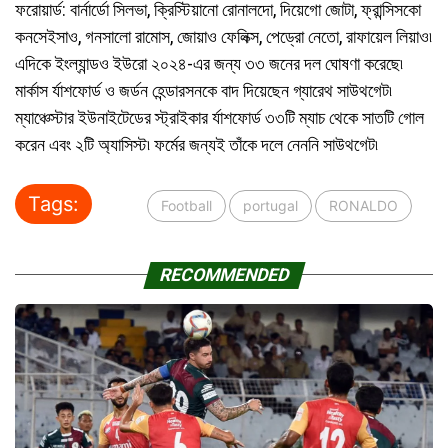
ফরোয়ার্ড: বার্নার্ডো সিলভা, ক্রিস্টিয়ানো রোনালদো, দিয়েগো জোটা, ফ্রান্সিসকো
কনসেইসাও, গনসালো রামোস, জোয়াও ফেলিক্স, পেড্রো নেতো, রাফায়েল লিয়াও৷
এদিকে ইংল্যান্ডও ইউরো ২০২৪-এর জন্য ৩৩ জনের দল ঘোষণা করেছে৷
মার্কাস র্যাশফোর্ড ও জর্ডন হেন্ডারসনকে বাদ দিয়েছেন গ্যারেথ সাউথগেট৷
ম্যাঞ্চেস্টার ইউনাইটেডের স্ট্রাইকার র্যাশফোর্ড ৩৩টি ম্যাচ থেকে সাতটি গোল
করেন এবং ২টি অ্যাসিস্ট৷ ফর্মের জন্যই তাঁকে দলে নেননি সাউথগেট৷
Tags:
Football
portugal
RONALDO
RECOMMENDED