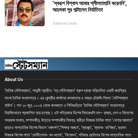
‘স্বরূপ বিশ্বাস আমার শ্লীলতাহানি করেননি’,
আচমকা সুর পাল্টালেন নির্যাতিতা
Editorial Desk
About Us
'দৈনিক স্টেটসম্যান', শতাব্দী প্রাচীন- 'দ্য স্টেটসম্যান' গ্রুপ দ্বারা পরিচালিত একটি জনপ্রিয়
বাংলা দৈনিক সংবাদপত্র। এর কেন্দ্রীয় কার্যালয় কলকাতার ৪ নম্বর চৌরঙ্গি-স্থিত 'স্টেটসম্যান
হাউস'। গত ২৮ জুন, ২০০৪ থেকে কলকাতা ও শিলিগুড়িতে 'দৈনিক স্টেটসম্যান' সংবাদপত্র
নিয়মিতভাবে প্রকাশিত হয়ে চলেছে। এই পত্রিকার বিশেষ ফিচারগুলি হল– রাজ্য, দেশ ও বিদেশের
সবরকম সংবাদ, সম্পাদকীয়, উত্তর সম্পাদকীয় নিবন্ধ, ক্রীড়া বিষয়ক দৈনিক পাতা 'খেলার ময়দানে'
ছাড়াও সাপ্তাহিক বিশেষ বিভাগ 'বঙ্গদর্পণ','শিক্ষার অঙ্গনে', 'স্বাস্থ্য', 'ব্যবসা- বাণিজ্য', ভ্রমণ
বিষয়ক বিশেষ পাতা 'ডেস্টিনেশন- মন ভালো', 'বিনোদন', শনিবার ছোটদের বিশেষ সাপ্তাহিক পাতা