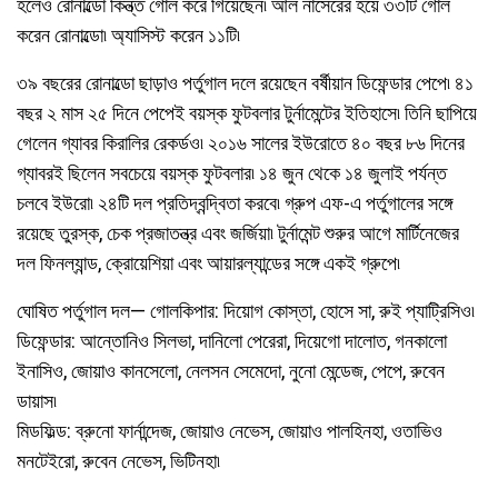
হলেও রোনাল্ডো কিন্ত্ত গোল করে গিয়েছেন৷ আল নাসেরের হয়ে ৩৩টি গোল
করেন রোনাল্ডো৷ অ্যাসিস্ট করেন ১১টি৷
৩৯ বছরের রোনাল্ডো ছাড়াও পর্তুগাল দলে রয়েছেন বর্ষীয়ান ডিফেন্ডার পেপে৷ ৪১
বছর ২ মাস ২৫ দিনে পেপেই বয়স্ক ফুটবলার টুর্নামেন্টের ইতিহাসে৷ তিনি ছাপিয়ে
গেলেন গ্যাবর কিরালির রেকর্ডও৷ ২০১৬ সালের ইউরোতে ৪০ বছর ৮৬ দিনের
গ্যাবরই ছিলেন সবচেয়ে বয়স্ক ফুটবলার৷ ১৪ জুন থেকে ১৪ জুলাই পর্যন্ত
চলবে ইউরো৷ ২৪টি দল প্রতিদ্বন্দ্বিতা করবে৷ গ্রুপ এফ-এ পর্তুগালের সঙ্গে
রয়েছে তুরস্ক, চেক প্রজাতন্ত্র এবং জর্জিয়া৷ টুর্নামেন্ট শুরুর আগে মার্টিনেজের
দল ফিনল্যান্ড, ক্রোয়েশিয়া এবং আয়ারল্যান্ডের সঙ্গে একই গ্রুপে৷
ঘোষিত পর্তুগাল দল— গোলকিপার: দিয়োগ কোস্তা, হোসে সা, রুই প্যাট্রিসিও৷
ডিফেন্ডার: আন্তোনিও সিলভা, দানিলো পেরেরা, দিয়েগো দালোত, গনকালো
ইনাসিও, জোয়াও কানসেলো, নেলসন সেমেদো, নুনো মেন্ডেজ, পেপে, রুবেন
ডায়াস৷
মিডফিল্ড: ব্রুনো ফার্নান্দেজ, জোয়াও নেভেস, জোয়াও পালহিনহা, ওতাভিও
মনটেইরো, রুবেন নেভেস, ভিটিনহা৷