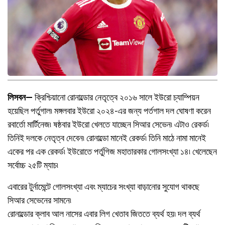
লিসবন—
ক্রিশ্চিয়ানো রোনাল্ডোর নেতৃত্বে ২০১৬ সালে ইউরো চ্যাম্পিয়ন
হয়েছিল পর্তুগাল৷ মঙ্গলবার ইউরো ২০২৪-এর জন্য পর্তগাল দল ঘোষণা করেন
রবার্তো মার্টিনেজ৷ ষষ্ঠবার ইউরো খেলতে যাচ্ছেন সিআর সেভেন৷ এটাও রেকর্ড৷
তিনিই দলকে নেতৃত্ব দেবেন৷ রোনাল্ডো মানেই রেকর্ড৷ তিনি মাঠে নামা মানেই
একের পর এক রেকর্ড৷ ইউরোতে পর্তুগিজ মহাতারকার গোলসংখ্যা ১৪৷ খেলেছেন
সর্বোচ্চ ২৫টি ম্যাচ৷
এবারের টুর্নামেন্টে গোলসংখ্যা এবং ম্যাচের সংখ্যা বাড়ানোর সুযোগ থাকছে
সিআর সেভেনের সামনে৷
রোনাল্ডোর ক্লাব আল নাসের এবার লিগ খেতাব জিততে ব্যর্থ হয়৷ দল ব্যর্থ