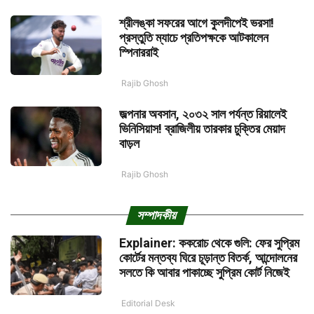
শ্রীলঙ্কা সফরের আগে কুলদীপেই ভরসা!
প্রস্তুতি ম্যাচে প্রতিপক্ষকে আটকালেন
স্পিনাররাই
Rajib Ghosh
জল্পনার অবসান, ২০৩২ সাল পর্যন্ত রিয়ালেই
ভিনিসিয়াস! ব্রাজিলীয় তারকার চুক্তির মেয়াদ
বাড়ল
Rajib Ghosh
সম্পাদকীয়
Explainer: ককরোচ থেকে গুলি: ফের সুপ্রিম
কোর্টের মন্তব্য ঘিরে চূড়ান্ত বিতর্ক, আন্দোলনের
সলতে কি আবার পাকাচ্ছে সুপ্রিম কোর্ট নিজেই
Editorial Desk