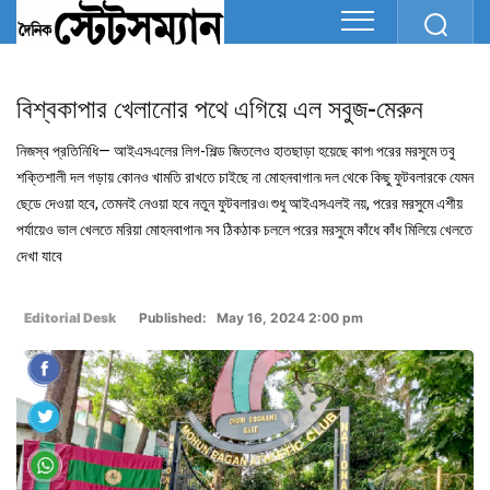
বিশ্বকাপার খেলানোর পথে এগিয়ে এল সবুজ-মেরুন
নিজস্ব প্রতিনিধি— আইএসএলের লিগ-শিল্ড জিতলেও হাতছাড়া হয়েছে কাপ৷ পরের মরসুমে তবু
শক্তিশালী দল গড়ায় কোনও খামতি রাখতে চাইছে না মোহনবাগান৷ দল থেকে কিছু ফুটবলারকে যেমন
ছেডে় দেওয়া হবে, তেমনই নেওয়া হবে নতুন ফুটবলারও৷ শুধু আইএসএলই নয়, পরের মরসুমে এশীয়
পর্যায়েও ভাল খেলতে মরিয়া মোহনবাগান৷ সব ঠিকঠাক চললে পরের মরসুমে কাঁধে কাঁধ মিলিয়ে খেলতে
দেখা যাবে
Editorial Desk
Published: May 16, 2024 2:00 pm