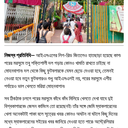
নিজস্ব প্রতিনিধি—
আইএসএলের লিগ-শিল্ড জিতলেও হাতছাড়া হয়েছে কাপ৷
পরের মরসুমে তবু শক্তিশালী দল গড়ায় কোনও খামতি রাখতে চাইছে না
মোহনবাগান৷ দল থেকে কিছু ফুটবলারকে যেমন ছেডে় দেওয়া হবে, তেমনই
নেওয়া হবে নতুন ফুটবলারও৷ শুধু আইএসএলই নয়, পরের মরসুমে এশীয়
পর্যায়েও ভাল খেলতে মরিয়া মোহনবাগান৷
সব ঠিকঠাক চললে পরের মরসুমে কাঁধে কাঁধ মিলিয়ে খেলতে দেখা যাবে দুই
বিশ্বকাপারকে৷ জেসন কামিংস তো রয়েছেনই৷ তাঁর সঙ্গে জেমি ম্যাকলারেনের
খেলা অনেকটাই পাকা বলে সূত্রের খবর৷ কোনও অঘটন না ঘটলে কিছু দিনের
মধ্যে ম্যাকলারেনের সইয়ের খবর জানিয়ে দেওয়া হতে পারে৷ অস্ট্রেলিয়ার