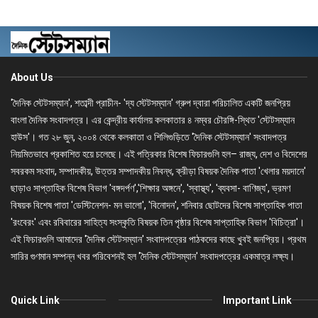
About Us
'দৈনিক স্টেটসম্যান', শতাব্দী প্রাচীন- 'দ্য স্টেটসম্যান' গ্রুপ দ্বারা পরিচালিত একটি জনপ্রিয়
বাংলা দৈনিক সংবাদপত্র। এর কেন্দ্রীয় কার্যালয় কলকাতার ৪ নম্বর চৌরঙ্গি-স্থিত 'স্টেটসম্যান
হাউস'। গত ২৮ জুন, ২০০৪ থেকে কলকাতা ও শিলিগুড়িতে 'দৈনিক স্টেটসম্যান' সংবাদপত্র
নিয়মিতভাবে প্রকাশিত হয়ে চলেছে। এই পত্রিকার বিশেষ ফিচারগুলি হল– রাজ্য, দেশ ও বিদেশের
সবরকম সংবাদ, সম্পাদকীয়, উত্তর সম্পাদকীয় নিবন্ধ, ক্রীড়া বিষয়ক দৈনিক পাতা 'খেলার ময়দানে'
ছাড়াও সাপ্তাহিক বিশেষ বিভাগ 'বঙ্গদর্পণ','শিক্ষার অঙ্গনে', 'স্বাস্থ্য', 'ব্যবসা- বাণিজ্য', ভ্রমণ
বিষয়ক বিশেষ পাতা 'ডেস্টিনেশন- মন ভালো', 'বিনোদন', শনিবার ছোটদের বিশেষ সাপ্তাহিক পাতা
'রংবেরং' এবং রবিবারের সাহিত্য সংস্কৃতি বিষয়ক তিন পৃষ্ঠার বিশেষ সাপ্তাহিক বিভাগ 'বিচিত্রা'।
এই ফিচারগুলি আমাদের 'দৈনিক স্টেটসম্যান' সংবাদপত্রের পাঠকদের কাছে খুবই জনপ্রিয়। প্রথম
সারির গুণমান সম্পন্ন খবর পরিবেশনই হল 'দৈনিক স্টেটসম্যান' সংবাদপত্রের একমাত্র লক্ষ্য।
Quick Link
Important Link