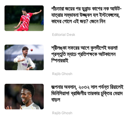
পাঁচতারা জয়ের পর ডুরান্ড কাপের নক আউট-
যাত্রার সম্ভাবনা উজ্জ্বল হল ইস্টবেঙ্গলের,
কাদের গোলে এই জয়? জেনে নিন
Editorial Desk
শ্রীলঙ্কা সফরের আগে কুলদীপেই ভরসা!
প্রস্তুতি ম্যাচে প্রতিপক্ষকে আটকালেন
স্পিনাররাই
Rajib Ghosh
জল্পনার অবসান, ২০৩২ সাল পর্যন্ত রিয়ালেই
ভিনিসিয়াস! ব্রাজিলীয় তারকার চুক্তির মেয়াদ
বাড়ল
Rajib Ghosh