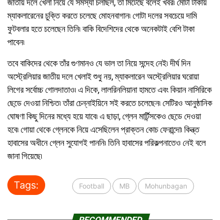
জাতীয় দলে খেলা নিয়ে যে সমস্যা চলছিল, তা মিটেছে বলেই খবর৷ মোটা টাকায়
ম্যাকলারেনের চুক্তি করতে চলেছে মোহনবাগান৷ গোটা দলের সবচেয়ে দামি
ফুটবলার হতে চলেছেন তিনি৷ বাকি বিদেশিদের থেকে অনেকটাই বেশি টাকা
পাবেন৷
তবে বাকিদের থেকে তাঁর গুণমানও যে ভাল তা নিয়ে সন্দেহ নেই৷ দীর্ঘ দিন
অস্ট্রেলিয়ার জাতীয় দলে খেলাই শুধু নয়, ম্যাকলারেন অস্ট্রেলিয়ার ঘরোয়া
লিগের সর্বোচ্চ গোলদাতাও৷ এ দিকে, লালরিনলিয়ানা হামতে এবং কিয়ান নাসিরিকে
ছেডে় দেওয়া নিশ্চিত৷ তাঁরা চেন্নাইয়িনে সই করতে চলেছেন৷ সেটিরও আনুষ্ঠানিক
ঘোষণা কিছু দিনের মধ্যে হয়ে যাবে৷ এ ছাড়া, গ্লেন মার্টিন্সকেও ছেডে় দেওয়া
হবে৷ গোয়া থেকে গ্লেনকে নিয়ে এসেছিলেন প্রাক্তন কোচ ফেরান্দো৷ কিন্ত্ত
হাবাসের অধীনে গ্লেন সুযোগই পাননি৷ তিনি হাবাসের পরিকল্পনাতেও নেই বলে
জানা গিয়েছে৷
Tags:
Football
MB
Mohunbagan
RECOMMENDED