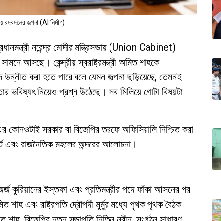
ায় রদবদলের জল্পনা (AI নির্মাণ)
ানমন্ত্রী নরেন্দ্র মোদীর মন্ত্রিসভায় (Union Cabinet)
নে আসছে। কেন্দ্রীয় স্বরাষ্ট্রমন্ত্রী অমিত শাহকে
ন্নীত করা হতে পারে বলে যেমন জল্পনা ছড়িয়েছে, তেমনই
র ভবিষ্যৎ নিয়েও প্রশ্ন উঠেছে। সব মিলিয়ে গোটা বিষয়টা
ত এর কোনওটাই সরকার বা বিজেপির তরফে অফিসিয়ালি নিশ্চিত করা
িপোর্ট এবং রাজনৈতিক মহলের অন্দরের আলোচনা।
র্জ কুরিয়ানের ইস্তফা এবং প্রতিমন্ত্রীর পদে ফাঁকা আসনের পর
মিত শাহ এবং রাষ্ট্রপতি দ্রৌপদী মুর্মুর মধ্যে পৃথক পৃথক বৈঠক
অমিত শাহ, বিজেপির নতুন সভাপতি নিতিন নবীন, সংগঠন সাধারণ