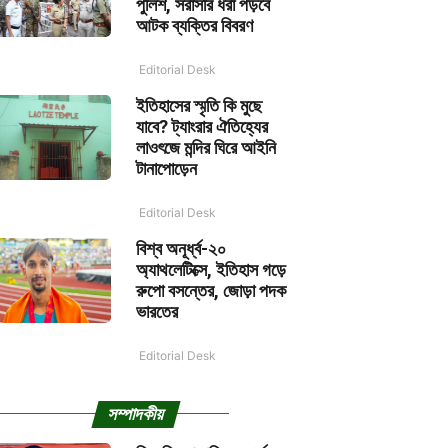
পুলিশ, সরাসরি ধরা পড়বে
আটক ব্যক্তির বিবরণ
Editorial Desk
ইতিহাসের স্মৃতি কি মুছে
যাবে? ট্যাংরার ঐতিহ্যের
লাওৎজে মন্দির ঘিরে আইনি
টানাপোড়েন
Editorial Desk
বিশ্ব অনূর্ধ্ব-২০
অ্যাথলেটিক্সে, ইতিহাস গড়ে
রুপো বসন্তের, জোড়া পদক
ভারতের
Editorial Desk
সম্পাদকীয়