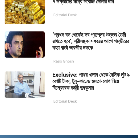
৭ সপ্তাহের মধ্যে সর্বোচ্চ সোনার দাম
Editorial Desk
‘প্রথম বল থেকেই সব প্রশ্নের উত্তর তৈরি
রাখতে হবে’, শ্রীলঙ্কা সফরের আগে গম্ভীরের
কড়া বার্তা ভারতীয় দলকে
Rajib Ghosh
Exclusive: পাথর খাদান থেকে দৈনিক লুট ৯
কোটি টাকা, টুলু-কাণ্ডে মমতা-যোগ নিয়ে
বিস্ফোরক মন্ত্রী দুধকুমার
Editorial Desk