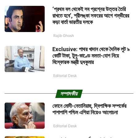
‘প্রথম বল থেকেই সব প্রশ্নের উত্তর তৈরি
রাখতে হবে’, শ্রীলঙ্কা সফরের আগে গম্ভীরের
কড়া বার্তা ভারতীয় দলকে
Rajib Ghosh
Exclusive: পাথর খাদান থেকে দৈনিক লুট ৯
কোটি টাকা, টুলু-কাণ্ডে মমতা-যোগ নিয়ে
বিস্ফোরক মন্ত্রী দুধকুমার
Editorial Desk
সম্পাদকীয়
ফোনে মোদী-নেতানিয়াহু, দ্বিপাক্ষিক সম্পর্কের
পাশাপাশি পশ্চিম এশিয়া নিয়েও আলোচনা
Editorial Desk