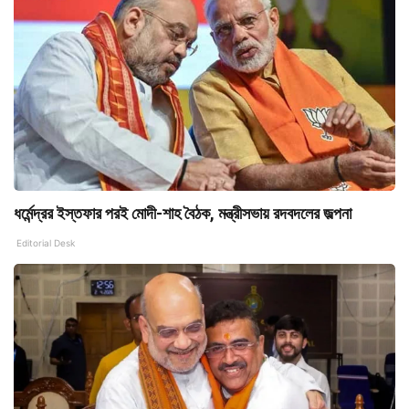
ধর্মেন্দ্রর ইস্তফার পরই মোদী-শাহ বৈঠক, মন্ত্রীসভায় রদবদলের জল্পনা
Editorial Desk