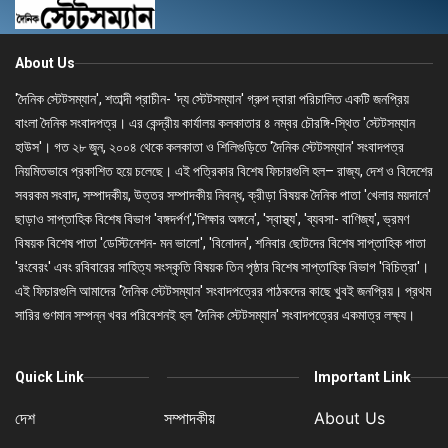
About Us
'দৈনিক স্টেটসম্যান', শতাব্দী প্রাচীন- 'দ্য স্টেটসম্যান' গ্রুপ দ্বারা পরিচালিত একটি জনপ্রিয়
বাংলা দৈনিক সংবাদপত্র। এর কেন্দ্রীয় কার্যালয় কলকাতার ৪ নম্বর চৌরঙ্গি-স্থিত 'স্টেটসম্যান
হাউস'। গত ২৮ জুন, ২০০৪ থেকে কলকাতা ও শিলিগুড়িতে 'দৈনিক স্টেটসম্যান' সংবাদপত্র
নিয়মিতভাবে প্রকাশিত হয়ে চলেছে। এই পত্রিকার বিশেষ ফিচারগুলি হল– রাজ্য, দেশ ও বিদেশের
সবরকম সংবাদ, সম্পাদকীয়, উত্তর সম্পাদকীয় নিবন্ধ, ক্রীড়া বিষয়ক দৈনিক পাতা 'খেলার ময়দানে'
ছাড়াও সাপ্তাহিক বিশেষ বিভাগ 'বঙ্গদর্পণ','শিক্ষার অঙ্গনে', 'স্বাস্থ্য', 'ব্যবসা- বাণিজ্য', ভ্রমণ
বিষয়ক বিশেষ পাতা 'ডেস্টিনেশন- মন ভালো', 'বিনোদন', শনিবার ছোটদের বিশেষ সাপ্তাহিক পাতা
'রংবেরং' এবং রবিবারের সাহিত্য সংস্কৃতি বিষয়ক তিন পৃষ্ঠার বিশেষ সাপ্তাহিক বিভাগ 'বিচিত্রা'।
এই ফিচারগুলি আমাদের 'দৈনিক স্টেটসম্যান' সংবাদপত্রের পাঠকদের কাছে খুবই জনপ্রিয়। প্রথম
সারির গুণমান সম্পন্ন খবর পরিবেশনই হল 'দৈনিক স্টেটসম্যান' সংবাদপত্রের একমাত্র লক্ষ্য।
Quick Link
Important Link
দেশ
সম্পাদকীয়
About Us