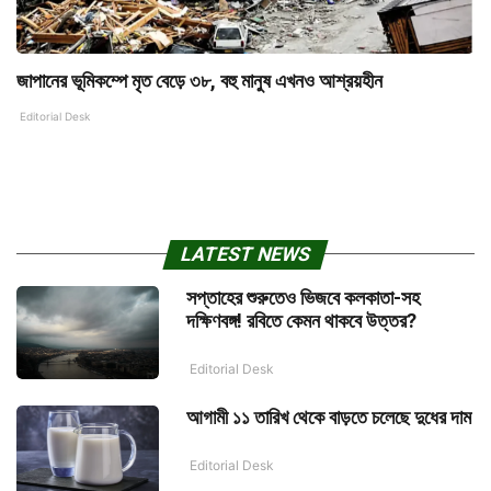
জাপানের ভূমিকম্পে মৃত বেড়ে ৩৮, বহু মানুষ এখনও আশ্রয়হীন
Editorial Desk
LATEST NEWS
সপ্তাহের শুরুতেও ভিজবে কলকাতা-সহ
দক্ষিণবঙ্গ! রবিতে কেমন থাকবে উত্তর?
Editorial Desk
আগামী ১১ তারিখ থেকে বাড়তে চলেছে দুধের দাম
Editorial Desk