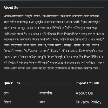
About Us
'দৈনিক স্টেটসম্যান', শতাব্দী প্রাচীন- 'দ্য স্টেটসম্যান' গ্রুপ দ্বারা পরিচালিত একটি জনপ্রিয়
বাংলা দৈনিক সংবাদপত্র। এর কেন্দ্রীয় কার্যালয় কলকাতার ৪ নম্বর চৌরঙ্গি-স্থিত 'স্টেটসম্যান
হাউস'। গত ২৮ জুন, ২০০৪ থেকে কলকাতা ও শিলিগুড়িতে 'দৈনিক স্টেটসম্যান' সংবাদপত্র
নিয়মিতভাবে প্রকাশিত হয়ে চলেছে। এই পত্রিকার বিশেষ ফিচারগুলি হল– রাজ্য, দেশ ও বিদেশের
সবরকম সংবাদ, সম্পাদকীয়, উত্তর সম্পাদকীয় নিবন্ধ, ক্রীড়া বিষয়ক দৈনিক পাতা 'খেলার ময়দানে'
ছাড়াও সাপ্তাহিক বিশেষ বিভাগ 'বঙ্গদর্পণ','শিক্ষার অঙ্গনে', 'স্বাস্থ্য', 'ব্যবসা- বাণিজ্য', ভ্রমণ
বিষয়ক বিশেষ পাতা 'ডেস্টিনেশন- মন ভালো', 'বিনোদন', শনিবার ছোটদের বিশেষ সাপ্তাহিক পাতা
'রংবেরং' এবং রবিবারের সাহিত্য সংস্কৃতি বিষয়ক তিন পৃষ্ঠার বিশেষ সাপ্তাহিক বিভাগ 'বিচিত্রা'।
এই ফিচারগুলি আমাদের 'দৈনিক স্টেটসম্যান' সংবাদপত্রের পাঠকদের কাছে খুবই জনপ্রিয়। প্রথম
সারির গুণমান সম্পন্ন খবর পরিবেশনই হল 'দৈনিক স্টেটসম্যান' সংবাদপত্রের একমাত্র লক্ষ্য।
Quick Link
Important Link
দেশ
সম্পাদকীয়
About Us
বিদেশ
রসনা
Privacy Policy