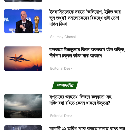
ইনফান্তিনোকে সরাতে ‘অভিযোগ, ইঙ্গিত আর
ভুল তথ্য’! সমালোচকদের বিরুদ্ধে পাল্টা তোপ
দাগল ফিফা
Saumoy Ghosal
কলকাতা বিমানবন্দরে বিমান অবতরণে ঘটল ঝক্কি,
দীর্ঘক্ষণ চক্কর কাটল মাঝ আকাশে
Editorial Desk
সম্পাদকীয়
সপ্তাহের শুরুতেও ভিজবে কলকাতা-সহ
দক্ষিণবঙ্গ! রবিতে কেমন থাকবে উত্তর?
Editorial Desk
আগামী ১১ তারিখ থেকে বাড়তে চলেছে দুধের দাম