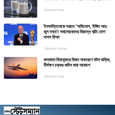
Editorial Desk
ইনফান্তিনোকে সরাতে ‘অভিযোগ, ইঙ্গিত আর
ভুল তথ্য’! সমালোচকদের বিরুদ্ধে পাল্টা তোপ
দাগল ফিফা
Saumoy Ghosal
কলকাতা বিমানবন্দরে বিমান অবতরণে ঘটল ঝক্কি,
দীর্ঘক্ষণ চক্কর কাটল মাঝ আকাশে
Editorial Desk