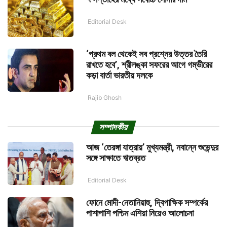
Editorial Desk
‘প্রথম বল থেকেই সব প্রশ্নের উত্তর তৈরি
রাখতে হবে’, শ্রীলঙ্কা সফরের আগে গম্ভীরের
কড়া বার্তা ভারতীয় দলকে
Rajib Ghosh
সম্পাদকীয়
আজ ‘তেরঙ্গা যাত্রায়’ মুখ্যমন্ত্রী, নবান্নে শুভেন্দুর
সঙ্গে সাক্ষাতে ঋতব্রত
Editorial Desk
ফোনে মোদী-নেতানিয়াহু, দ্বিপাক্ষিক সম্পর্কের
পাশাপাশি পশ্চিম এশিয়া নিয়েও আলোচনা