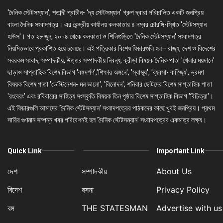
'দৈনিক স্টেটসম্যান', শতাব্দী প্রাচীন- 'দ্য স্টেটসম্যান' গ্রুপ দ্বারা পরিচালিত একটি জনপ্রিয়
বাংলা দৈনিক সংবাদপত্র। এর কেন্দ্রীয় কার্যালয় কলকাতার ৪ নম্বর চৌরঙ্গি-স্থিত 'স্টেটসম্যান
হাউস'। গত ২৮ জুন, ২০০৪ থেকে কলকাতা ও শিলিগুড়িতে 'দৈনিক স্টেটসম্যান' সংবাদপত্র
নিয়মিতভাবে প্রকাশিত হয়ে চলেছে। এই পত্রিকার বিশেষ ফিচারগুলি হল– রাজ্য, দেশ ও বিদেশের
সবরকম সংবাদ, সম্পাদকীয়, উত্তর সম্পাদকীয় নিবন্ধ, ক্রীড়া বিষয়ক দৈনিক পাতা 'খেলার ময়দানে'
ছাড়াও সাপ্তাহিক বিশেষ বিভাগ 'বঙ্গদর্পণ','শিক্ষার অঙ্গনে', 'স্বাস্থ্য', 'ব্যবসা- বাণিজ্য', ভ্রমণ
বিষয়ক বিশেষ পাতা 'ডেস্টিনেশন- মন ভালো', 'বিনোদন', শনিবার ছোটদের বিশেষ সাপ্তাহিক পাতা
'রংবেরং' এবং রবিবারের সাহিত্য সংস্কৃতি বিষয়ক তিন পৃষ্ঠার বিশেষ সাপ্তাহিক বিভাগ 'বিচিত্রা'।
এই ফিচারগুলি আমাদের 'দৈনিক স্টেটসম্যান' সংবাদপত্রের পাঠকদের কাছে খুবই জনপ্রিয়। প্রথম
সারির গুণমান সম্পন্ন খবর পরিবেশনই হল 'দৈনিক স্টেটসম্যান' সংবাদপত্রের একমাত্র লক্ষ্য।
Quick Link
Important Link
দেশ
সম্পাদকীয়
About Us
বিদেশ
রসনা
Privacy Policy
বঙ্গ
THE STATESMAN
Advertise with us