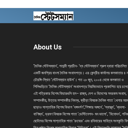
About Us
'দৈনিক স্টেটসম্যান', শতাব্দী প্রাচীন- 'দ্য স্টেটসম্যান' গ্রুপ দ্বারা পরিচালিত
একটি জনপ্রিয় বাংলা দৈনিক সংবাদপত্র। এর কেন্দ্রীয় কার্যালয় কলকাতার ৪ 
চৌরঙ্গি-স্থিত 'স্টেটসম্যান হাউস'। গত ২৮ জুন, ২০০৪ থেকে কলকাতা ও
শিলিগুড়িতে 'দৈনিক স্টেটসম্যান' সংবাদপত্র নিয়মিতভাবে প্রকাশিত হয়ে চল
এই পত্রিকার বিশেষ ফিচারগুলি হল– রাজ্য, দেশ ও বিদেশের সবরকম সংবাদ,
সম্পাদকীয়, উত্তর সম্পাদকীয় নিবন্ধ, ক্রীড়া বিষয়ক দৈনিক পাতা 'খেলার ময়দ
ছাড়াও সাপ্তাহিক বিশেষ বিভাগ 'বঙ্গদর্পণ','শিক্ষার অঙ্গনে', 'স্বাস্থ্য', 'ব্যবসা-
বাণিজ্য', ভ্রমণ বিষয়ক বিশেষ পাতা 'ডেস্টিনেশন- মন ভালো', 'বিনোদন', শনি
ছোটদের বিশেষ সাপ্তাহিক পাতা 'রংবেরং' এবং রবিবারের সাহিত্য সংস্কৃতি ব
তিন পৃষ্ঠার বিশেষ সাপ্তাহিক বিভাগ 'বিচিত্রা'। এই ফিচারগুলি আমাদের 'দৈন