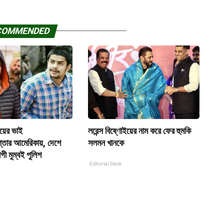
COMMENDED
ইয়ের ভাই
লরেন্স বিষ্ণোইয়ের নাম করে ফের হুমকি
্তার আমেরিকায়, দেশে
সলমন খানকে
গী মুম্বই পুলিশ
Editorial Desk