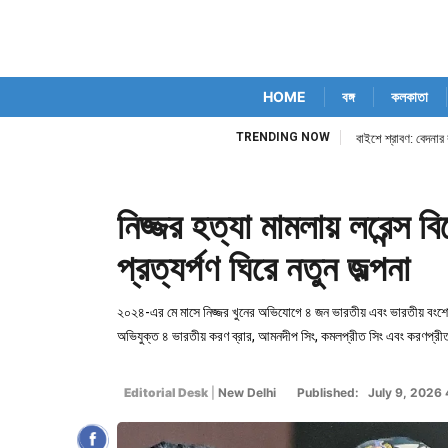
HOME
বঙ্গ
কলকাতা
TRENDING NOW
বাইশে শ্রাবণ: বেদনার বৃ
নিজ্জর হত্যা মামলায় লরেন্স 
প্রত্যর্পণ ঘিরে নতুন জল্পনা
২০২৪-এর মে মাসে নিজ্জর খুনের অভিযোগে ৪ জন ভারতীয় এবং ভারতীয় বংশোদ্
অভিযুক্ত ৪ ভারতীয় করণ ব্রার, আমনদীপ সিং, কমলপ্রীত সিং এবং করণপ্রী
Editorial Desk
|
New Delhi
Published: July 9, 2026