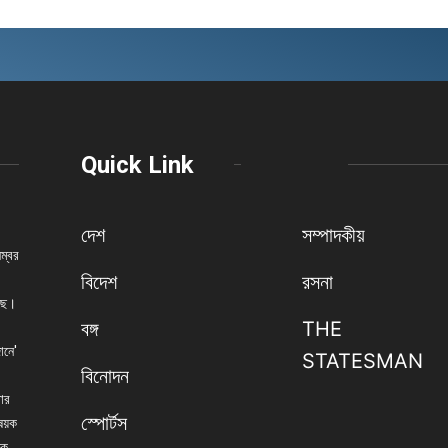
Quick Link
দেশ
সম্পাদকীয়
নম্বর
বিদেশ
রসনা
েছে।
বঙ্গ
THE
ানে'
STATESMAN
বিনোদন
বার
স্পোর্টস
িষয়ক
িক