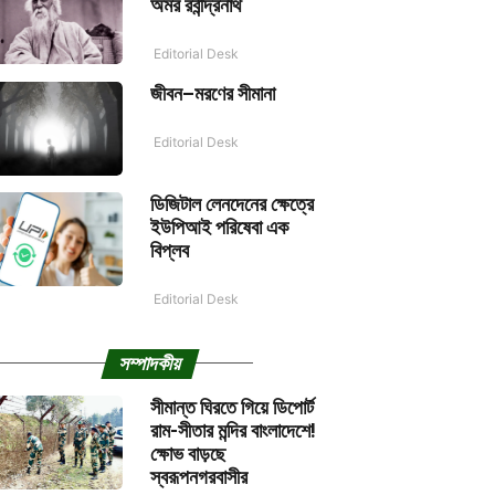
অমর রবীন্দ্রনাথ
Editorial Desk
জীবন–মরণের সীমানা
Editorial Desk
ডিজিটাল লেনদেনের ক্ষেত্রে
ইউপিআই পরিষেবা এক
বিপ্লব
Editorial Desk
সম্পাদকীয়
সীমান্ত ঘিরতে গিয়ে ডিপোর্ট
রাম-সীতার মন্দির বাংলাদেশে!
ক্ষোভ বাড়ছে
স্বরূপনগরবাসীর