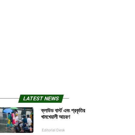
LATEST NEWS
ক্লাউড বার্স্ট এবং প্রকৃতির
খামখেয়ালী আচরণ
Editorial Desk