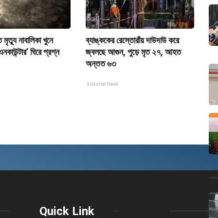
 মৃত্যু নাবালিকা খুনে
ব্যাঙ্ককের রেস্তোরাঁয় দাউদাউ করে
নকাউন্টার’ ঘিরে প্রশ্ন
জ্বলছে আগুন, পুড়ে মৃত ২৭, আহত
অন্তত ৬৩
Editorial Desk
Quick Link