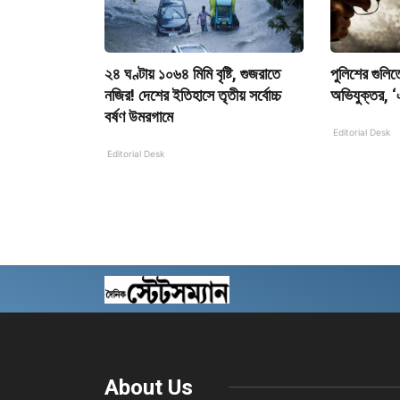
২৪ ঘণ্টায় ১০৬৪ মিমি বৃষ্টি, গুজরাতে
পুলিশের গুলিতে
নজির! দেশের ইতিহাসে তৃতীয় সর্বোচ্চ
অভিযুক্তর, ‘এ
বর্ষণ উমরগামে
Editorial Desk
Editorial Desk
About Us