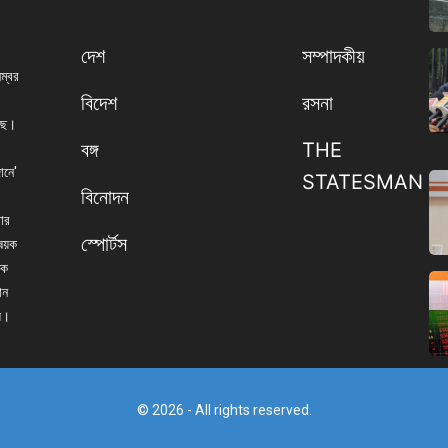
দেশ
সম্পাদকীয়
নম্বর
বিদেশ
রসনা
েছে।
বঙ্গ
THE
ানে'
STATESMAN
বিনোদন
বার
স্পোর্টস
িষয়ক
িক
ান
্য।
© 2026 - All rights reserved.