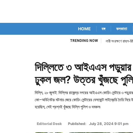
HOME
বঙ্গ
কলকাতা
TRENDING NOW
নারী সংরক্ষণে রাহুল
দিল্লিতে ৩ আইএএস পড়ুয়ার ম
ঢুকল জল? উত্তর খুঁজছে পুল
দিল্লি, ২৮ জুলাই: দিল্লির রাজেন্দ্র নগরের আইএএস কোচিং সেন্টারে ৩ পড়ুয়
কো–অর্ডিনেটর৷ ঘটনার জেরে কোচিং সেন্টারের বেসমেন্টে লাইব্রেরি তৈরি নিয়ে
হয়েছিল, সেই প্রশ্নই খুঁজছে দিল্লি পুলিশ ও দমকল৷
Editorial Desk
Published: July 28, 2024 9:01 pm