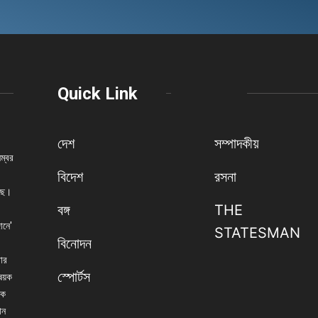
Quick Link
দেশ
সম্পাদকীয়
নম্বর
বিদেশ
রসনা
েছে।
বঙ্গ
THE
ানে'
STATESMAN
বিনোদন
বার
স্পোর্টস
িষয়ক
িক
ান