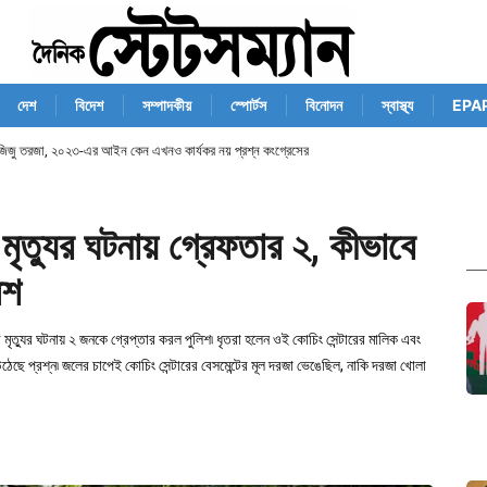
দেশ
বিদেশ
সম্পাদকীয়
স্পোর্টস
বিনোদন
স্বাস্থ্য
EPA
-রিজিজু তরজা, ২০২৩-এর আইন কেন এখনও কার্যকর নয় প্রশ্ন কংগ্রেসের
ৃত্যুর ঘটনায় গ্রেফতার ২, কীভাবে
িশ
ার মৃত্যুর ঘটনায় ২ জনকে গ্রেপ্তার করল পুলিশ৷ ধৃতরা হলেন ওই কোচিং সেন্টারের মালিক এবং
 উঠেছে প্রশ্ন৷ জলের চাপেই কোচিং সেন্টারের বেসমেন্টের মূল দরজা ভেঙেছিল, নাকি দরজা খোলা