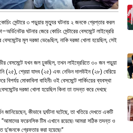
চিং সেন্টারে ৩ পড়ুয়ার মৃত্যুর ঘটনায় ২ জনকে গ্রেপ্তার করল
–অর্ডিনেটর৷ ঘটনার জেরে কোচিং সেন্টারের বেসমেন্টে লাইব্রেরি
ের বেসমেন্টের মূল দরজা ভেঙেছিল, নাকি দরজা খোলা হয়েছিল, সেই
 গভীর বেসমেন্টে যখন জল ঢুকছিল, তখন লাইব্রেরিতে ৩০ জন পড়ুয়া
োনি (২৫), শ্রেয়া যাদব (২৫) এবং নেভিন দালউইন (২৮) বেরিয়ে
 বিপর্যয় মোকাবিলা বাহিনী৷ ওই বেসমেন্টে পার্কিংয়ের ব্যবস্থা
বেসমেন্টের দরজা খোলা হয়েছিল কিনা তা তদন্ত করে দেখছে
র্ধন জানিয়েছেন, কীভাবে দুর্ঘটনা ঘটেছে, তা খতিয়ে দেখতে একটি
, “আমাদের ফরেনসিক টিম এখানে রয়েছে৷ আমরা সঠিক তদন্ত ও
ক্ত দু’জনকে গ্রেফতার করা হয়েছে৷”