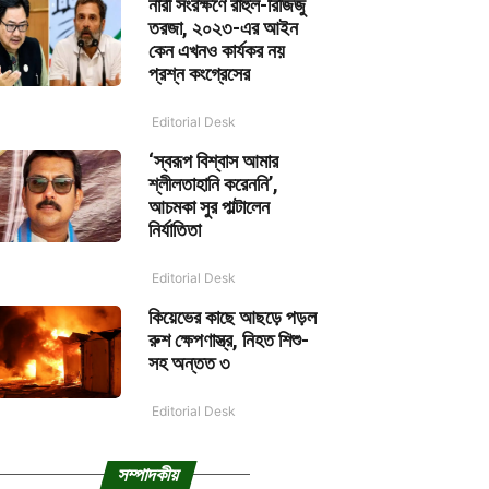
নারী সংরক্ষণে রাহুল-রিজিজু
তরজা, ২০২৩-এর আইন
কেন এখনও কার্যকর নয়
প্রশ্ন কংগ্রেসের
Editorial Desk
‘স্বরূপ বিশ্বাস আমার
শ্লীলতাহানি করেননি’,
আচমকা সুর পাল্টালেন
নির্যাতিতা
Editorial Desk
কিয়েভের কাছে আছড়ে পড়ল
রুশ ক্ষেপণাস্ত্র, নিহত শিশু-
সহ অন্তত ৩
Editorial Desk
সম্পাদকীয়