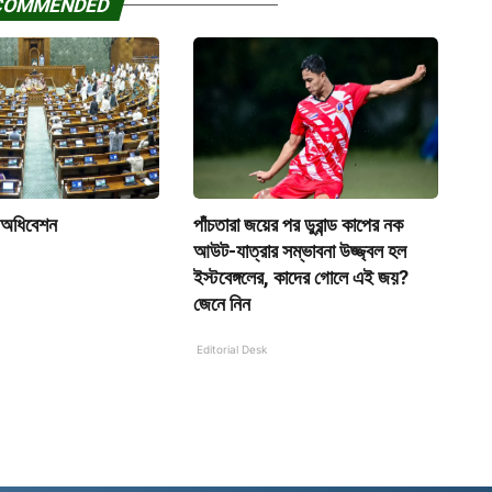
COMMENDED
 অধিবেশন
পাঁচতারা জয়ের পর ডুরান্ড কাপের নক
আউট-যাত্রার সম্ভাবনা উজ্জ্বল হল
ইস্টবেঙ্গলের, কাদের গোলে এই জয়?
জেনে নিন
Editorial Desk