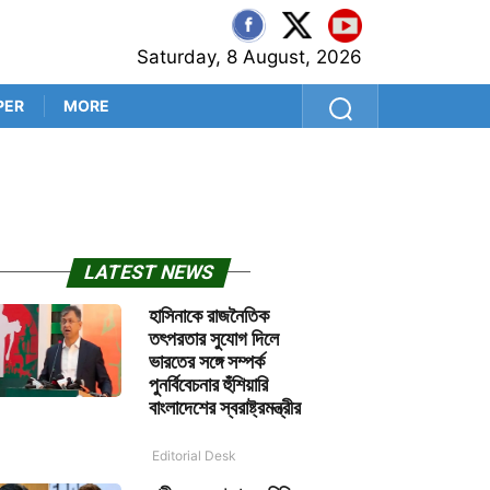
Saturday, 8 August, 2026
PER
MORE
‘স্বরূপ বিশ্বাস আমার শ্লীলতাহান
LATEST NEWS
হাসিনাকে রাজনৈতিক
তৎপরতার সুযোগ দিলে
ভারতের সঙ্গে সম্পর্ক
পুনর্বিবেচনার হুঁশিয়ারি
বাংলাদেশের স্বরাষ্ট্রমন্ত্রীর
Editorial Desk