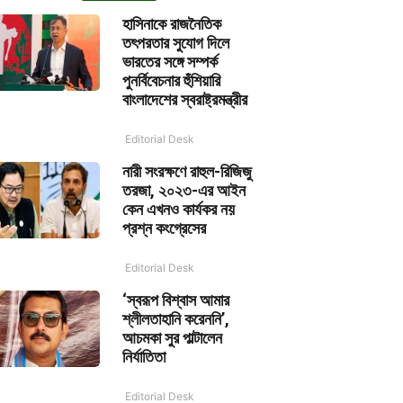
হাসিনাকে রাজনৈতিক
তৎপরতার সুযোগ দিলে
ভারতের সঙ্গে সম্পর্ক
পুনর্বিবেচনার হুঁশিয়ারি
বাংলাদেশের স্বরাষ্ট্রমন্ত্রীর
Editorial Desk
নারী সংরক্ষণে রাহুল-রিজিজু
তরজা, ২০২৩-এর আইন
কেন এখনও কার্যকর নয়
প্রশ্ন কংগ্রেসের
Editorial Desk
‘স্বরূপ বিশ্বাস আমার
শ্লীলতাহানি করেননি’,
আচমকা সুর পাল্টালেন
নির্যাতিতা
Editorial Desk