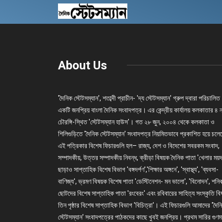
About Us
'দৈনিক স্টেটসম্যান', শতাব্দী প্রাচীন- 'দ্য স্টেটসম্যান' গ্রুপ দ্বারা পরিচালিত
একটি জনপ্রিয় বাংলা দৈনিক সংবাদপত্র। এর কেন্দ্রীয় কার্যালয় কলকাতার ৪ 
চৌরঙ্গি-স্থিত 'স্টেটসম্যান হাউস'। গত ২৮ জুন, ২০০৪ থেকে কলকাতা ও
শিলিগুড়িতে 'দৈনিক স্টেটসম্যান' সংবাদপত্র নিয়মিতভাবে প্রকাশিত হয়ে চল
এই পত্রিকার বিশেষ ফিচারগুলি হল– রাজ্য, দেশ ও বিদেশের সবরকম সংবাদ,
সম্পাদকীয়, উত্তর সম্পাদকীয় নিবন্ধ, ক্রীড়া বিষয়ক দৈনিক পাতা 'খেলার ময়দ
ছাড়াও সাপ্তাহিক বিশেষ বিভাগ 'বঙ্গদর্পণ','শিক্ষার অঙ্গনে', 'স্বাস্থ্য', 'ব্যবসা-
বাণিজ্য', ভ্রমণ বিষয়ক বিশেষ পাতা 'ডেস্টিনেশন- মন ভালো', 'বিনোদন', শনি
ছোটদের বিশেষ সাপ্তাহিক পাতা 'রংবেরং' এবং রবিবারের সাহিত্য সংস্কৃতি ব
তিন পৃষ্ঠার বিশেষ সাপ্তাহিক বিভাগ 'বিচিত্রা'। এই ফিচারগুলি আমাদের 'দৈন
স্টেটসম্যান' সংবাদপত্রের পাঠকদের কাছে খুবই জনপ্রিয়। প্রথম সারির গুণম