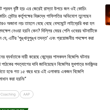
িট প্রবল বৃষ্টি হয়৷ এর জেরেই রাস্তা উপচে জল ওই কোচিং
 কোচিং সেন্টার কর্তৃপক্ষের বিরুদ্ধে গাফিলতির অভিযোগ তুলেছেন
 কারও অজানা নয়৷ তাহলে বেছে বেছে বেসমেন্টে লাইব্রেরি করা হল
্ষেপ নেওয়া হয়নি কেন? দিল্লির মেয়র শেলি ওবেরয় ঘটনাটিকে
ন যে, এটির ‘পুঙ্খানুপুঙ্খ তদন্ত’ এবং প্রয়োজনীয় পদক্ষেপ করা
 ব্যর্থতাকে দায়ী করেছে কেন্দ্রের শাসকদল বিজেপি৷ ঘটনার
শ পাঠকের পদত্যাগের দাবি জানিয়েছেন বিজেপির মুখপাত্র মনজিন্দর
াব দিতে হবে৷ গত ১৫ বছর ধরে এই এলাকায় একজন বিজেপি
মাধান করা হয়নি৷”
-Coaching
AAP