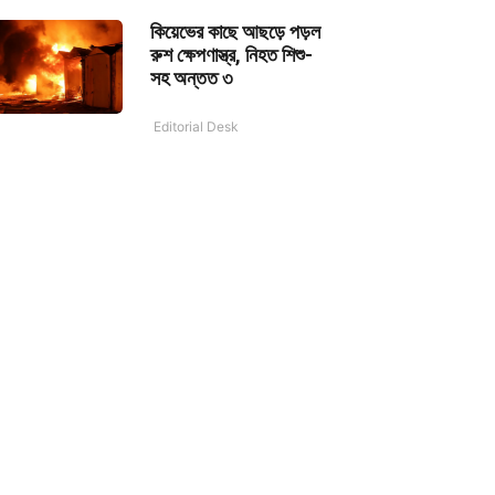
কিয়েভের কাছে আছড়ে পড়ল
রুশ ক্ষেপণাস্ত্র, নিহত শিশু-
সহ অন্তত ৩
Editorial Desk