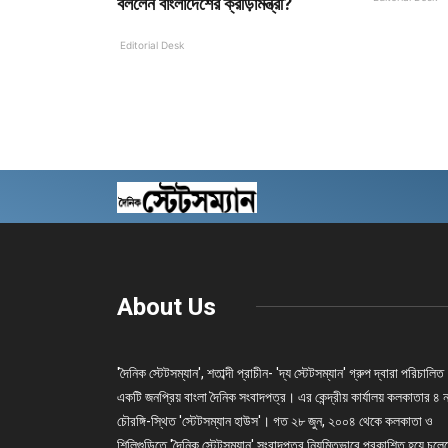
বললেন বাংলাদেশের ক্রীড়ামন্ত্রী?
Editorial Desk
About Us
'দৈনিক স্টেটসম্যান', শতাব্দী প্রাচীন- 'দ্য স্টেটসম্যান' গ্রুপ দ্বারা পরিচালিত
একটি জনপ্রিয় বাংলা দৈনিক সংবাদপত্র। এর কেন্দ্রীয় কার্যালয় কলকাতার ৪ 
চৌরঙ্গি-স্থিত 'স্টেটসম্যান হাউস'। গত ২৮ জুন, ২০০৪ থেকে কলকাতা ও
শিলিগুড়িতে 'দৈনিক স্টেটসম্যান' সংবাদপত্র নিয়মিতভাবে প্রকাশিত হয়ে চল