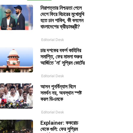
নিরাপত্তার নিশ্চয়তা পেলে
দেশে ফিরে বিচারের মুখোমুখি
হতে চান শাকিব, কী বললেন
বাংলাদেশের ক্রীড়ামন্ত্রী?
Editorial Desk
চার দশকের বফর্স কাহিনির
সমাপ্তি, ফের মামলা শুরুর
আর্জিতে ‘না’ সুপ্রিম কোর্টের
Editorial Desk
আসন পুনর্বিন্যাস বিলে
সমর্থন নয়, অবস্থান স্পষ্ট
করল ডিএমকে
Editorial Desk
Explainer: ককরোচ
থেকে গুলি: ফের সুপ্রিম