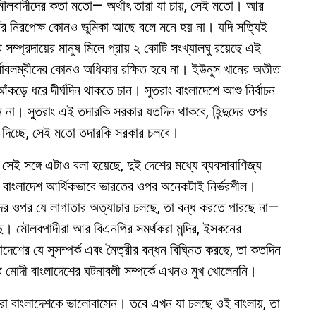
মৌলবাদীদের কতা মতো— অর্থাৎ তারা যা চায়, সেই মতো। আর
র নিরপেক্ষ কোনও ভূমিকা আছে বলে মনে হয় না। যদি সত্যিই
সম্প্রদায়ের মানুষ মিলে প্রায় ২ কোটি সংখ্যালঘু রয়েছে এই
ধর্মাবলম্বীদের কোনও অধিকার রক্ষিত হবে না। ইউনূস খানের অতীত
ড়ে ধরে দীর্ঘদিন থাকতে চান। সুতরাং বাংলাদেশে আশু নির্বাচন
 না। সুতরাং এই তদারকি সরকার যতদিন থাকবে, হিন্দুদের ওপর
েশ দিচ্ছে, সেই মতো তদারকি সরকার চলবে।
সেই সঙ্গে এটাও বলা হয়েছে, দুই দেশের মধ্যে ব্যবসাবাণিজ্য
 বাংলাদেশ আর্থিকভাবে ভারতের ওপর অনেকটাই নির্ভরশীল।
দের ওপর যে লাগাতার অত্যাচার চলছে, তা বন্ধ করতে পারছে না—
। মৌলবপাদীরা আর বিএনপির সমর্থকরা মন্দির, ইসকনের
েশের যে সুসম্পর্ক এবং মৈত্রীর বন্ধন বিঘ্নিত করছে, তা কতদিন
্দ্র মোদী বাংলাদেশের ঘটনাবলী সম্পর্কে এখনও মুখ খোলেননি।
েন, তাঁরা বাংলাদেশকে ভালোবাসেন। তবে এখন যা চলছে ওই বাংলায়, তা