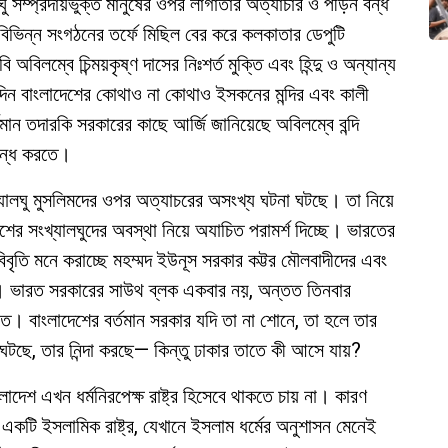
ালঘু সম্প্রদায়ভুক্ত মানুষের ওপর লাগাতার অত্যাচার ও পীড়ন বন্ধ
বিভিন্ন সংগঠনের তর্ফে মিছিল বের করে কলকাতার ডেপুটি
বিলম্বে চিন্ময়কৃষ্ণ দাসের নিঃশর্ত মুক্তি এবং হিন্দু ও অন্যান্য
িদিন বাংলাদেশের কোথাও না কোথাও ইসকনের মন্দির এবং কালী
তমান তদারকি সরকারের কাছে আর্জি জানিয়েছে অবিলম্বে বন্দি
র বন্ধ করতে।
্যালঘু মুসলিমদের ওপর অত্যাচরের অসংখ্য ঘটনা ঘটছে। তা নিয়ে
ের সংখ্যালঘুদের অবস্থা নিয়ে অযাচিত পরামর্শ দিচ্ছে। ভারতের
বিবৃতি মনে করাচ্ছে মহম্মদ ইউনূস সরকার কট্টর মৌলবাদীদের এবং
ি। ভারত সরকারের সাউথ ব্লক একবার নয়, অন্তত তিনবার
তে। বাংলাদেশের বর্তমান সরকার যদি তা না শোনে, তা হলে তার
ঘটছে, তার নিন্দা করছে— কিন্তু ঢাকার তাতে কী আসে যায়?
াদেশ এখন ধর্মনিরপেক্ষ রাষ্ট্র হিসেবে থাকতে চায় না। কারণ
 একটি ইসলামিক রাষ্ট্র, যেখানে ইসলাম ধর্মের অনুশাসন মেনেই