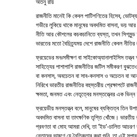
অতনু রায়
রাজনীতি মানেই কি কেবল পাটিগণিতের হিসেব, ভোটব্
গভীরে লুকিয়ে থাকে মানুষের অবদমিত বাসনা, ভয় আর অ
নীতি আর কৌশলের কচকচানিতে ব্যস্ত, তখন সিগমুন্ড ফ
ভারতের মতো বৈচিত্র্যময় দেশে রাজনীতি কেবল নীতির ল
ফ্রয়েডের মনঃসমীক্ষণ বা সাইকোঅ্যানালাইসিস তত্ত্ব
সাহিত্যের পাশাপাশি রাজনীতির জটিল সমীকরণ বুঝতেও 
বা কনসাস, অবচেতন বা সাব-কনসাস ও অচেতন বা আনক
নিরিখে ভারতীয় রাজনীতির বহুস্তরীয় প্রেক্ষাপটে র
ক্ষমতা, জনমত এবং নেতৃত্বের মনস্তত্ত্বের এক ভিন্ন 
ফ্রয়েডীয় মনস্তত্ত্ব বলে, মানুষের ব্যক্তিত্ব তি
অবদমিত বাসনা যা তাৎক্ষণিক তৃপ্তি খোঁজে। ভারতীয় 
প্রবণতা বা মোহ আমরা দেখি, তা ‘ইড’-চালিত আচরণ বল
নেতাদের ভাষণে যে নৈতিকতার কথা শুনি, তা এই সু