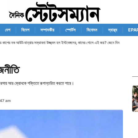
দেশ
বিদেশ
সম্পাদকীয়
স্পোর্টস
বিনোদন
স্বাস্থ্য
EPA
ান্ড কাপের নক আউট-যাত্রার সম্ভাবনা উজ্জ্বল হল ইস্টবেঙ্গলের, কাদের গোলে এই জয়? জেনে নিন
াজনীতি
কে ভরসায় আর ক্রোধকে শক্তিতে রূপান্তরিত করতে পারে।
:47 am