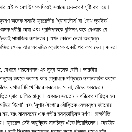
। আর এই আবেগ উসকে দিয়েই সমাজে মেরুকরণ সৃষ্টি করা হয়।
ক্রমণ অনেক সময়ই ফ্রয়েডীয় ‘থ্যানাটোস’ বা ‘ডেথ ড্রাইভ’
াত্মক শরীরী ভাষা এবং প্রতিপক্ষকে ধুলিসাৎ করে দেওয়ার যে
বৃত্তিরই সামাজিক রূপান্তর। যখন কোনো নেতা অত্যন্ত
 সঞ্চিত ক্ষোভ আর অবদমিত ক্রোধকে একটি পথ করে দেন। জনতা
ছে, যেখানে পারসেপশন-এর মূল্য অনেক বেশি। ভারতীয়
যা মানুষের ভয়কে ভরসায় আর ক্রোধকে শক্তিতে রূপান্তরিত করতে
দের কথার নিরিখে বিচার করলে চলবে না, তাঁদের অবচেতন
ৃত্তি দ্বারা চালিত মানুষ। একজন সচেতন নাগরিকের দায়িত্ব হল
 কাটিয়ে ‘ইগো’ এবং ‘সুপার-ইগো’র যৌক্তিক মেলবন্ধন ঘটানোর
 নয়, বরং মানবমনের এক গভীর মনস্তাত্ত্বিক দর্পণ। রাজনীতি
নয়। ফ্রয়েড সেই অযুক্তির মানচিত্র এঁকে দিয়েছিলেন। ভারতীয়
 তাই সিগমুন্ড ফ্রয়েডের মৃত্যুর প্রায় ন’দশক পরেও তাঁর