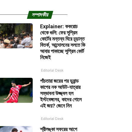
সম্পাদকীয়
Explainer: ককরোচ
থেকে গুলি: ফের সুপ্রিম
কোর্টের মন্তব্য ঘিরে চূড়ান্ত
বিতর্ক, আন্দোলনের সলতে কি
আবার পাকাচ্ছে সুপ্রিম কোর্ট
নিজেই
Editorial Desk
পাঁচতারা জয়ের পর ডুরান্ড
কাপের নক আউট-যাত্রার
সম্ভাবনা উজ্জ্বল হল
ইস্টবেঙ্গলের, কাদের গোলে
এই জয়? জেনে নিন
Editorial Desk
শ্রীলঙ্কা সফরের আগে