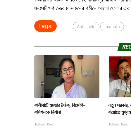
মনঃসমীক্ষণ তত্ত্ব মানবমনের গহীনে আলো ফেলার এক অ
Tags:
Abhishek'
mamata
RE
কালীঘাটে মমতার বৈঠক, বিজেপি-
নতুন সরকার, ন
কমিশনকে নিশানা
বায়োতে মুখ্যমন্
Editorial Desk
Editorial Desk