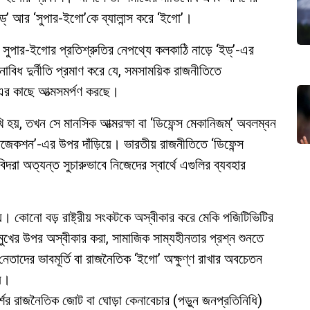
ড্’ আর ‘সুপার-ইগো’কে ব্যালান্স করে ‘ইগো’।
ষে সুপার-ইগোর প্রতিশ্রুতির নেপথ্যে কলকাঠি নাড়ে ‘ইড্’-এর
নাবিধ দুর্নীতি প্রমাণ করে যে, সমসাময়িক রাজনীতিতে
’-এর কাছে আত্মসমর্পণ করছে।
 হয়, তখন সে মানসিক আত্মরক্ষা বা ‘ডিফেন্স মেকানিজম্’ অবলম্বন
্রজেকশন’-এর উপর দাঁড়িয়ে। ভারতীয় রাজনীতিতে ‘ডিফেন্স
া অত্যন্ত সুচারুভাবে নিজেদের স্বার্থে এগুলির ব্যবহার
্য। কোনো বড় রাষ্ট্রীয় সংকটকে অস্বীকার করে মেকি পজিটিভিটির
 মুখের উপর অস্বীকার করা, সামাজিক সাম্যহীনতার প্রশ্ন শুনতে
েতাদের ভাবমূর্তি বা রাজনৈতিক ‘ইগো’ অক্ষুণ্ণ রাখার অবচেতন
য়।
শের রাজনৈতিক জোট বা ঘোড়া কেনাবেচার (পড়ুন জনপ্রতিনিধি)