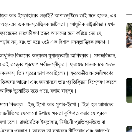
যাঙ্ক আর ইস্তাহারের লড়াই? আপাতদৃষ্টিতে তাই মনে হলেও, এর
হং-এর এক মনস্তাত্ত্বিক জটিলতা। আধুনিক রাষ্ট্রবিজ্ঞান যখন
্রয়েডের মনঃসমীক্ষণ তত্ত্ব আমাদের মনে করিয়ে দেয় যে,
ড়াই নয়, বরং তা হয়ে ওঠে এক বিশাল মনস্তাত্ত্বিক রঙ্গমঞ্চ।
 আধুনিক বিজ্ঞানের অন্যতম যুগান্তকারী আবিষ্কার। সমাজবিজ্ঞান,
এই তত্ত্বের প্রয়োগ সর্বজনস্বীকৃত। ফ্রয়েড মানবমনকে চেতন
নসাস, তিন স্তরে ভাগ করেছিলেন। ফ্রয়েডীয় মনঃসমীক্ষণের
াজনীতিকদের আচরণ এবং জনমানসে তার প্রতিক্রিয়া বিশ্লেষণ করলে
আঙ্গিক উন্মোচিত হতে পারে, বলাই বাহুল্য।
ন উপাদানে বিভক্ত। ইড্, ইগো আর সুপার-ইগো। ‘ইড্’ হল আমাদের
রাজনীতিতে যেকোনো উপায়ে ক্ষমতা কুক্ষিগত করার যে প্রবল
া চলে। রাজনৈতিক ইস্তাহার, নির্বাচনী প্রতিশ্রুতিতে বা
পার-ইগোর প্রকাশ। আসলে তা সমাজের নীতিবোধ এবং আদর্শের