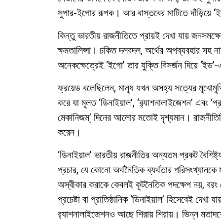
সুপার-ইগোর রূপক। আর বাস্তবের মাটিতে দাঁড়িয়ে ‘ই
কিন্তু ভারতীয় রাজনীতিতে প্রায়ই দেখা যায় জনসমক্
ক্ষমতালিপ্সা। চকিত দলবদল, অর্থের অপব্যবহার সহ না
অনেকক্ষেত্রেই ‘ইগো’ তার যুক্তি বিসর্জন দিয়ে ‘ইড
ফ্রয়েড বলেছিলেন, মানুষ যখন অসহ্য সত্যের মুখোমুখি
করে যা মূলত ‘ডিনাইয়াল’, ‘র‍্যাশনালাইজেশন’ এবং ‘প
মেকানিজম্’ দিনের আলোর মতোই দৃশ্যমান। রাজনীতিবিদর
করেন।
‘ডিনাইয়াল’ ভারতীয় রাজনীতির অন্যতম প্রকট বৈশিষ্ট
প্রচার, যে কোনো অর্থনৈতিক ব্যর্থতার পরিসংখ্যানকে
অস্বীকার করাকে কেবলই কূটনৈতিক পদক্ষেপ নয়, বরং ন
প্রচেষ্টা বা প্রাতিষ্ঠানিক ‘ডিনাইয়াল’ হিসেবেই দেখা যা
র‍্যাশনালাইজেশনও আছে শিরায় শিরায়। ভিন্ন মতাদর্