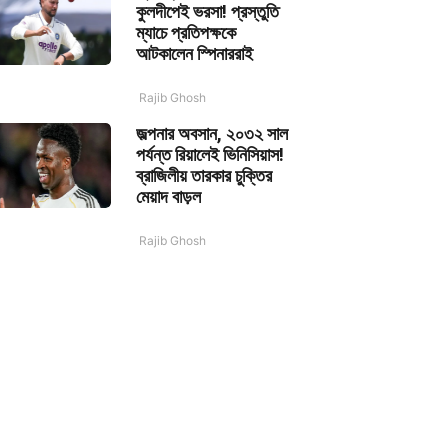
কুলদীপেই ভরসা! প্রস্তুতি
ম্যাচে প্রতিপক্ষকে
আটকালেন স্পিনাররাই
Rajib Ghosh
জল্পনার অবসান, ২০৩২ সাল
পর্যন্ত রিয়ালেই ভিনিসিয়াস!
ব্রাজিলীয় তারকার চুক্তির
মেয়াদ বাড়ল
Rajib Ghosh