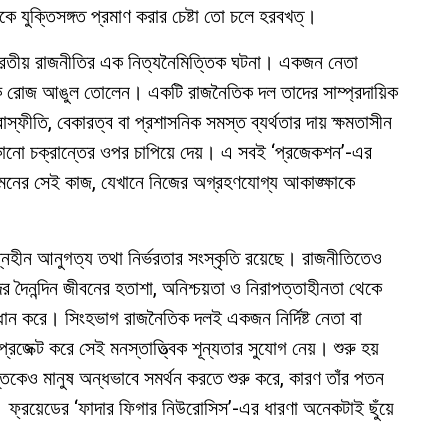
 যুক্তিসঙ্গত প্রমাণ করার চেষ্টা তো চলে হরবখত্।
 ভারতীয় রাজনীতির এক নিত্যনৈমিত্তিক ঘটনা। একজন নেতা
িকে রোজ আঙুল তোলেন। একটি রাজনৈতিক দল তাদের সাম্প্রদায়িক
রাস্ফীতি, বেকারত্ব বা প্রশাসনিক সমস্ত ব্যর্থতার দায় ক্ষমতাসীন
 কোনো চক্রান্তের ওপর চাপিয়ে দেয়। এ সবই ‘প্রজেকশন’-এর
তন মনের সেই কাজ, যেখানে নিজের অগ্রহণযোগ্য আকাঙ্ক্ষাকে
শ্নহীন আনুগত্য তথা নির্ভরতার সংস্কৃতি রয়েছে। রাজনীতিতেও
র দৈনন্দিন জীবনের হতাশা, অনিশ্চয়তা ও নিরাপত্তাহীনতা থেকে
ন করে। সিংহভাগ রাজনৈতিক দলই একজন নির্দিষ্ট নেতা বা
প্রজেক্ট করে সেই মনস্তাত্ত্বিক শূন্যতার সুযোগ নেয়। শুরু হয়
ান্তিকেও মানুষ অন্ধভাবে সমর্থন করতে শুরু করে, কারণ তাঁর পতন
ফ্রয়েডের ‘ফাদার ফিগার নিউরোসিস’-এর ধারণা অনেকটাই ছুঁয়ে