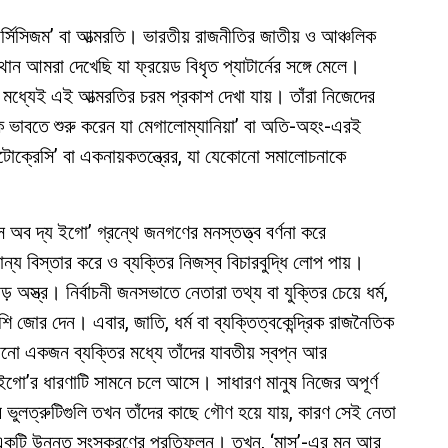
‘নার্সিসিজম’ বা আত্মরতি। ভারতীয় রাজনীতির জাতীয় ও আঞ্চলিক
থান আমরা দেখেছি যা ফ্রয়েড বিধৃত প্যাটার্নের সঙ্গে মেলে।
 মধ্যেই এই আত্মরতির চরম প্রকাশ দেখা যায়। তাঁরা নিজেদের
্থক ভাবতে শুরু করেন যা মেগালোম্যানিয়া’ বা অতি-অহং-এরই
 ‘অটোক্রেসি’ বা একনায়কতন্ত্রের, যা যেকোনো সমালোচনাকে
িস অব দ্য ইগো’ গ্রন্থে জনগণের মনস্তত্ত্ব বর্ণনা করে
্য বিস্তার করে ও ব্যক্তির নিজস্ব বিচারবুদ্ধি লোপ পায়।
 অস্ত্র। নির্বাচনী জনসভাতে নেতারা তথ্য বা যুক্তির চেয়ে ধর্ম,
 জোর দেন। এবার, জাতি, ধর্ম বা ব্যক্তিত্বকেন্দ্রিক রাজনৈতিক
 কোনো একজন ব্যক্তির মধ্যে তাঁদের যাবতীয় স্বপ্ন আর
ইগো’র ধারণাটি সামনে চলে আসে। সাধারণ মানুষ নিজের অপূর্ণ
ভুলত্রুটিগুলি তখন তাঁদের কাছে গৌণ হয়ে যায়, কারণ সেই নেতা
 একটি উন্নত সংস্করণের প্রতিফলন। তখন, ‘মাস’-এর মন আর