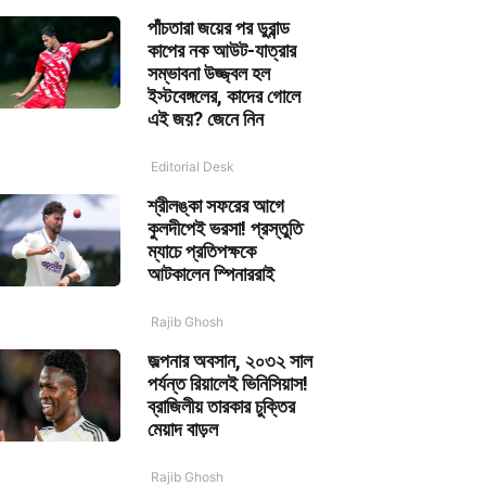
পাঁচতারা জয়ের পর ডুরান্ড
কাপের নক আউট-যাত্রার
সম্ভাবনা উজ্জ্বল হল
ইস্টবেঙ্গলের, কাদের গোলে
এই জয়? জেনে নিন
Editorial Desk
শ্রীলঙ্কা সফরের আগে
কুলদীপেই ভরসা! প্রস্তুতি
ম্যাচে প্রতিপক্ষকে
আটকালেন স্পিনাররাই
Rajib Ghosh
জল্পনার অবসান, ২০৩২ সাল
পর্যন্ত রিয়ালেই ভিনিসিয়াস!
ব্রাজিলীয় তারকার চুক্তির
মেয়াদ বাড়ল
Rajib Ghosh