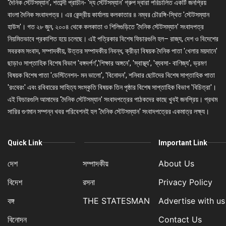
'দৈনিক স্টেটসম্যান', শতাব্দী প্রাচীন- 'দ্য স্টেটসম্যান' গ্রুপ দ্বারা পরিচালিত একটি জনপ্রিয়
বাংলা দৈনিক সংবাদপত্র। এর কেন্দ্রীয় কার্যালয় কলকাতার ৪ নম্বর চৌরঙ্গি-স্থিত 'স্টেটসম্যান
হাউস'। গত ২৮ জুন, ২০০৪ থেকে কলকাতা ও শিলিগুড়িতে 'দৈনিক স্টেটসম্যান' সংবাদপত্র
নিয়মিতভাবে প্রকাশিত হয়ে চলেছে। এই পত্রিকার বিশেষ ফিচারগুলি হল– রাজ্য, দেশ ও বিদেশের
সবরকম সংবাদ, সম্পাদকীয়, উত্তর সম্পাদকীয় নিবন্ধ, ক্রীড়া বিষয়ক দৈনিক পাতা 'খেলার ময়দানে'
ছাড়াও সাপ্তাহিক বিশেষ বিভাগ 'বঙ্গদর্পণ','শিক্ষার অঙ্গনে', 'স্বাস্থ্য', 'ব্যবসা- বাণিজ্য', ভ্রমণ
বিষয়ক বিশেষ পাতা 'ডেস্টিনেশন- মন ভালো', 'বিনোদন', শনিবার ছোটদের বিশেষ সাপ্তাহিক পাতা
'রংবেরং' এবং রবিবারের সাহিত্য সংস্কৃতি বিষয়ক তিন পৃষ্ঠার বিশেষ সাপ্তাহিক বিভাগ 'বিচিত্রা'।
এই ফিচারগুলি আমাদের 'দৈনিক স্টেটসম্যান' সংবাদপত্রের পাঠকদের কাছে খুবই জনপ্রিয়। প্রথম
সারির গুণমান সম্পন্ন খবর পরিবেশনই হল 'দৈনিক স্টেটসম্যান' সংবাদপত্রের একমাত্র লক্ষ্য।
Quick Link
Important Link
দেশ
সম্পাদকীয়
About Us
বিদেশ
রসনা
Privacy Policy
বঙ্গ
THE STATESMAN
Advertise with us
বিনোদন
Contact Us