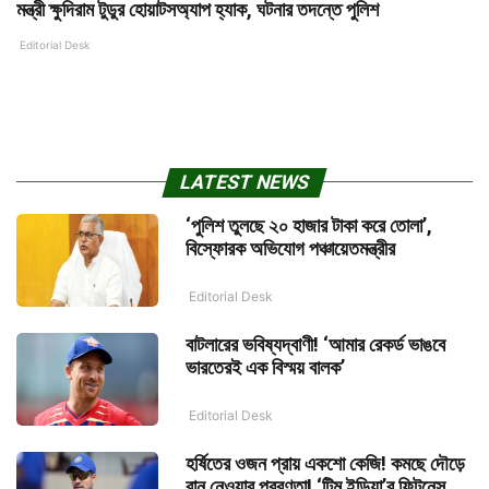
মন্ত্রী ক্ষুদিরাম টুডুর হোয়াটসঅ্যাপ হ্যাক, ঘটনার তদন্তে পুলিশ
Editorial Desk
LATEST NEWS
‘পুলিশ তুলছে ২০ হাজার টাকা করে তোলা’,
বিস্ফোরক অভিযোগ পঞ্চায়েতমন্ত্রীর
Editorial Desk
বাটলারের ভবিষ্যদ্বাণী! ‘আমার রেকর্ড ভাঙবে
ভারতেরই এক বিস্ময় বালক’
Editorial Desk
হর্ষিতের ওজন প্রায় একশো কেজি! কমছে দৌড়ে
রান নেওয়ার প্রবণতা! ‘টিম ইন্ডিয়া’র ফিটনেস