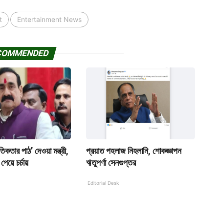
t
Entertainment News
COMMENDED
কতার পাঠ’ দেওয়া মন্ত্রী,
প্রয়াত পহলাজ নিহলানি, শোকজ্ঞাপন
পেয়ে চর্চায়
ঋতুপর্ণা সেনগুপ্তর
Editorial Desk