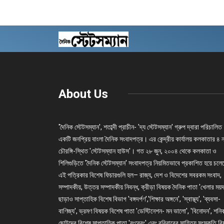
About Us
'দৈনিক স্টেটসম্যান', শতাব্দী প্রাচীন- 'দ্য স্টেটসম্যান' গ্রুপ দ্বারা পরিচালিত
একটি জনপ্রিয় বাংলা দৈনিক সংবাদপত্র। এর কেন্দ্রীয় কার্যালয় কলকাতার ৪ 
চৌরঙ্গি-স্থিত 'স্টেটসম্যান হাউস'। গত ২৮ জুন, ২০০৪ থেকে কলকাতা ও
শিলিগুড়িতে 'দৈনিক স্টেটসম্যান' সংবাদপত্র নিয়মিতভাবে প্রকাশিত হয়ে চল
এই পত্রিকার বিশেষ ফিচারগুলি হল– রাজ্য, দেশ ও বিদেশের সবরকম সংবাদ,
সম্পাদকীয়, উত্তর সম্পাদকীয় নিবন্ধ, ক্রীড়া বিষয়ক দৈনিক পাতা 'খেলার ময়দ
ছাড়াও সাপ্তাহিক বিশেষ বিভাগ 'বঙ্গদর্পণ','শিক্ষার অঙ্গনে', 'স্বাস্থ্য', 'ব্যবসা-
বাণিজ্য', ভ্রমণ বিষয়ক বিশেষ পাতা 'ডেস্টিনেশন- মন ভালো', 'বিনোদন', শনি
ছোটদের বিশেষ সাপ্তাহিক পাতা 'রংবেরং' এবং রবিবারের সাহিত্য সংস্কৃতি ব