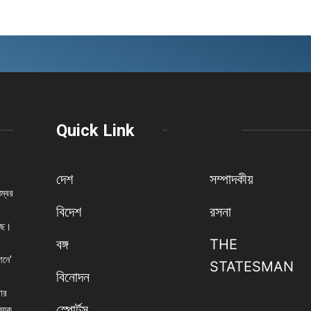
Quick Link
দেশ
সম্পাদকীয়
নম্বর
বিদেশ
রসনা
েছে।
বঙ্গ
THE
ানে'
STATESMAN
বিনোদন
বার
স্পোর্টস
িষয়ক