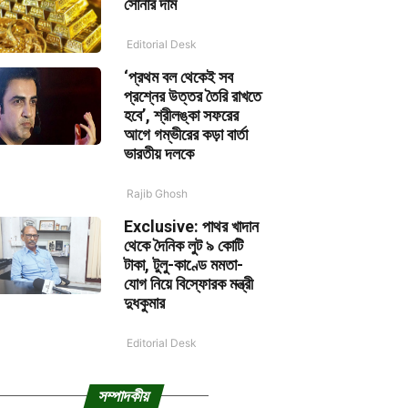
সোনার দাম
Editorial Desk
‘প্রথম বল থেকেই সব
প্রশ্নের উত্তর তৈরি রাখতে
হবে’, শ্রীলঙ্কা সফরের
আগে গম্ভীরের কড়া বার্তা
ভারতীয় দলকে
Rajib Ghosh
Exclusive: পাথর খাদান
থেকে দৈনিক লুট ৯ কোটি
টাকা, টুলু-কাণ্ডে মমতা-
যোগ নিয়ে বিস্ফোরক মন্ত্রী
দুধকুমার
Editorial Desk
সম্পাদকীয়