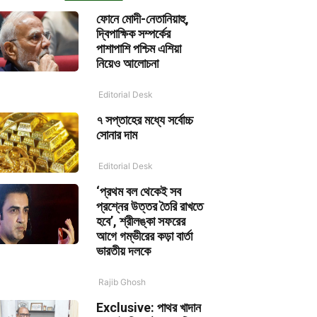
ফোনে মোদী-নেতানিয়াহু,
দ্বিপাক্ষিক সম্পর্কের
পাশাপাশি পশ্চিম এশিয়া
নিয়েও আলোচনা
Editorial Desk
৭ সপ্তাহের মধ্যে সর্বোচ্চ
সোনার দাম
Editorial Desk
‘প্রথম বল থেকেই সব
প্রশ্নের উত্তর তৈরি রাখতে
হবে’, শ্রীলঙ্কা সফরের
আগে গম্ভীরের কড়া বার্তা
ভারতীয় দলকে
Rajib Ghosh
Exclusive: পাথর খাদান