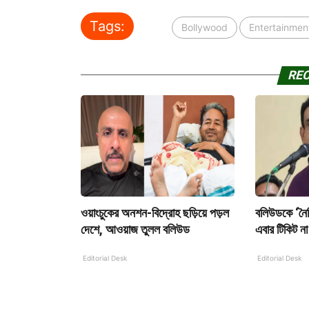
Tags:
Bollywood
Entertainmen
RE
ওয়াংচুকের অনশন-বিদ্রোহ ছড়িয়ে পড়ল
বলিউডকে ‘নৈতি
দেশে, আওয়াজ তুলল বলিউড
এবার টিকিট না 
Editorial Desk
Editorial Desk