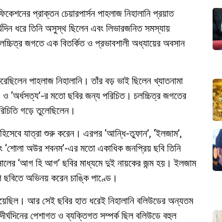
্টিফিকেশনের প্রাক্তন চেয়ারপার্সন পাহলাজ নিহালানি প্রয়াত
্ঘদিন ধরে তিনি অসুস্থ ছিলেন এবং লিভারজনিত সমস্যায়
চলচ্চিত্র জগতে এক বিতর্কিত ও প্রভাবশালী অধ্যায়ের অবসান
 করেছিলেন পাহলাজ নিহালানি। তাঁর বড় ভাই ছিলেন খ্যাতনামা
শ’ ও ‘অর্ধসত্য’-র মতো ছবির জন্য পরিচিত। চলচ্চিত্র জগতের
রিচিতি গড়ে তুলেছিলেন।
হিসেবে যাত্রা শুরু করেন। এরপর ‘আন্ধি-তুফান’, ‘ইলজাম’,
 এবং ‘শোলা অউর শবনম’-এর মতো একাধিক জনপ্রিয় ছবি তিনি
লের ‘আগ হি আগ’ ছবির মাধ্যমে দুই নায়কের জন্ম হয়। ইলজাম
 ছবিতে অভিনয় করেন চাঙ্কি পাণ্ডে।
 পেয়েছিল। আর সেই ছবির হাত ধরেই নিহালানি বলিউডের অন্যতম
ীর্ঘদিনের পেশাগত ও ব্যক্তিগত সম্পর্ক ছিল বলিউডে বহুল