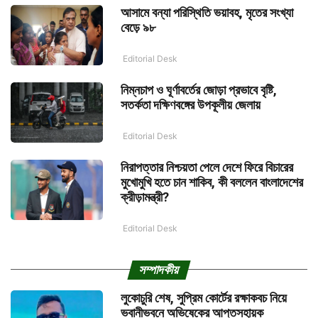
আসামে বন্যা পরিস্থিতি ভয়াবহ, মৃতের সংখ্যা
বেড়ে ৯৮
Editorial Desk
নিম্নচাপ ও ঘূর্ণাবর্তের জোড়া প্রভাবে বৃষ্টি,
সতর্কতা দক্ষিণবঙ্গের উপকূলীয় জেলায়
Editorial Desk
নিরাপত্তার নিশ্চয়তা পেলে দেশে ফিরে বিচারের
মুখোমুখি হতে চান শাকিব, কী বললেন বাংলাদেশের
ক্রীড়ামন্ত্রী?
Editorial Desk
সম্পাদকীয়
লুকোচুরি শেষ, সুপ্রিম কোর্টের রক্ষাকবচ নিয়ে
ভবানীভবনে অভিষেকের আপ্তসহায়ক