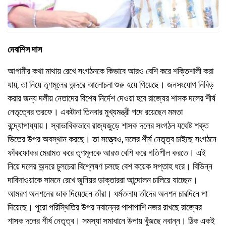
দেবাশিস দাস
আগামীর কথা মাথায় রেখে সংগঠনকে কিভাবে আরও বেশি করে শক্তিশালী করা
যায়, তা নিয়ে তৃণমূলের অন্দরে আলোচনা শুরু হয়ে গিয়েছে। জনসংযোগ নিবিড়
করার জন্য দলীয় নেতাদের বিশেষ নির্দেশ দেওয়া হবে রাজ্যের শাসক দলের শীর্ষ
নেতৃত্বের তরফে। একটানা তিনবার মুখ্যমন্ত্রী পদে রয়েছেন মমতা
বন্দ্যোপাধ্যায়। স্বাভাবিকভাবে রাজ্যজুড়ে শাসক দলের সংগঠন যথেষ্ট শক্ত
ভিতের উপর অবস্থান করছে। তা সত্ত্বেও, দলের শীর্ষ নেতৃত্ব চাইছে সংগঠনে
ফাঁকফোকর মেরামত করে তৃণমূলকে আরও বেশি করে গতিশীল করতে। এই
নিয়ে দলের অন্দরে চুলচেরা বিশ্লেষণ চলছে বেশ কয়েক সপ্তাহ ধরে। বিভিন্ন
দাবিদাওয়াকে সামনে রেখে জুনিয়র ডাক্তাররা আন্দোলন চালিয়ে যাচ্ছেন।
আমরণ অনশনের ডাক দিয়েছেন তাঁরা। ধর্মতলায় তাঁদের অনশন চারদিনে পা
দিয়েছে। পুরো পরিস্থিতির উপর নবান্নের পাশাপাশি নজর রাখছে রাজ্যের
শাসক দলের শীর্ষ নেতৃত্ব। সমস্যা সমাধানে উপায় খুঁজছে নবান্ন। ঠিক একই