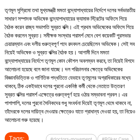
তৃণমূল সুপ্রিমো তথা মুখ্যমন্ত্রী মমতা বন্দ্যোপাধ্যায়ের নির্দেশে দলের সর্বভারতীয়
সাধারণ সম্পাদক অভিষেক বন্দ্যোপাধ্যায়ের ক্যামাক স্ট্রিটের অফিসে গিয়ে
বৈঠক করেন রাজ্য সভাপতি সুব্রত বক্সি। এই প্রথম অভিষেকের অফিসে গিয়ে
বৈঠক করলেন সুব্রত। সমীক্ষক সংস্থার পরামর্শ মেনে বেশ কয়েকটি পুরসভার
চেয়ারম্যান এবং দলীয় গুরুত্বপূর্ণ পদে রদবদল চেয়েছিলেন অভিষেক। সেই সব
নিয়েই অভিষেক ও সুব্রত বক্সির বৈঠক হয়। আগামী দিনে মমতা
বন্দ্যোপাধ্যায়ের নির্দেশে তৃণমূল কোন কৌশল অবলম্বন করবে, তা নিয়েই বিশদে
আলোচনা হয়েছে বলে জানা যাচ্ছে। দল পরিচালনার ক্ষেত্রে অভিষেকের
বিজ্ঞানভিত্তিক ও গাণিতিক পদ্ধতিতে যেভাবে তৃণমূলের অগ্রাধিকারের মধ্যে
থাকবে, ঠিক একইভাবে দলের পুরনো একনিষ্ঠ কর্মী থেকে নেতাতে উত্তরণ
সুব্রত বক্সির পরামর্শ এক্ষেত্রে গুরুত্বপূর্ণ হয়ে ওঠার সম্ভাবনা প্রবল। এর
পাশাপাশি, দলের পুরনো সৈনিকদের শুধু সংবর্ধনা দিয়েই তৃণমূল থেমে থাকবে না,
তাঁদেরকে দলের দায়িত্ব দেওয়ার ক্ষেত্রেও যাতে প্রাধান্য দেওয়া হয়, তা নিয়েও
আলোচনা শুরু হয়েছে।
Tags:
#doctors-movement
#RGkar Case