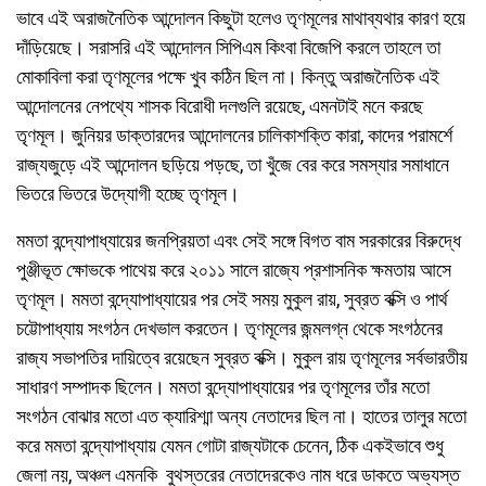
ভাবে এই অরাজনৈতিক আন্দোলন কিছুটা হলেও তৃণমূলের মাথাব্যথার কারণ হয়ে
দাঁড়িয়েছে। সরাসরি এই আন্দোলন সিপিএম কিংবা বিজেপি করলে তাহলে তা
মোকাবিলা করা তৃণমূলের পক্ষে খুব কঠিন ছিল না। কিন্তু অরাজনৈতিক এই
আন্দোলনের নেপথ্যে শাসক বিরোধী দলগুলি রয়েছে, এমনটাই মনে করছে
তৃণমূল। জুনিয়র ডাক্তারদের আন্দোলনের চালিকাশক্তি কারা, কাদের পরামর্শে
রাজ্যজুড়ে এই আন্দোলন ছড়িয়ে পড়ছে, তা খুঁজে বের করে সমস্যার সমাধানে
ভিতরে ভিতরে উদ্যোগী হচ্ছে তৃণমূল।
মমতা বন্দ্যোপাধ্যায়ের জনপ্রিয়তা এবং সেই সঙ্গে বিগত বাম সরকারের বিরুদ্ধে
পুঞ্জীভূত ক্ষোভকে পাথেয় করে ২০১১ সালে রাজ্যে প্রশাসনিক ক্ষমতায় আসে
তৃণমূল। মমতা বন্দ্যোপাধ্যায়ের পর সেই সময় মুকুল রায়, সুব্রত বক্সি ও পার্থ
চট্টোপাধ্যায় সংগঠন দেখভাল করতেন। তৃণমূলের জন্মলগ্ন থেকে সংগঠনের
রাজ্য সভাপতির দায়িত্বে রয়েছেন সুব্রত বক্সি। মুকুল রায় তৃণমূলের সর্বভারতীয়
সাধারণ সম্পাদক ছিলেন। মমতা বন্দ্যোপাধ্যায়ের পর তৃণমূলের তাঁর মতো
সংগঠন বোঝার মতো এত ক্যারিশ্মা অন্য নেতাদের ছিল না। হাতের তালুর মতো
করে মমতা বন্দ্যোপাধ্যায় যেমন গোটা রাজ্যটাকে চেনেন, ঠিক একইভাবে শুধু
জেলা নয়, অঞ্চল এমনকি বুথস্তরের নেতাদেরকেও নাম ধরে ডাকতে অভ্যস্ত