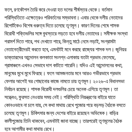
ফলে, রণকৌশল তৈরি করে দেওয়া হত দলের শীর্ষস্তর থেকে। বর্তমান
পরিস্থিতিতে এক্ষেত্রেও পরিবর্তনের সম্ভাবনা। এবার থেকে দলীয় নেতাদের
রিপোর্টকেও বিশেষ গুরুত্ব দিতে চলেছে তৃণমূল। কারণ দিনের শেষে শাসক
বিরোধী শক্তিগুলির সঙ্গে বুথস্তরে লড়তে হবে দলীয় নেতাদের। সমীক্ষক সংস্থা
পরামর্শ দিতে পারে, পথ দেখাতে পারে, কিন্তু মাঠে নেমে লড়াই, সংগ্রামটা
নেতানেত্রীদেরই করতে হবে, এমনটাই মনে করছে রাজ্যের শাসক দল। জুনিয়র
ডাক্তারদের আন্দোলন কলকাতা সংলগ্ন এলাকায় যতটা প্রভাব ফেলেছে,
গ্রামাঞ্চলে এখনও সেভাবে দাগ কাটতে পারেনি। যদিও এই আন্দোলনের কথা,
মানুষের মুখে মুখে ফিরছে। ফলে আমজনতার মনে আরও গভীরভাবে প্রভাব
ফেলার আগেই ঘর গোছানোর কাজে নামতে চায় তৃণমূল। ২০২৬-এ বিধানসভা
নির্বাচন রয়েছে। শাসক বিরোধী দলগুলির চেয়ে অনেক এগিয়ে তৃণমূল। তা
সত্ত্বেও, ফুরসত নেওয়ার সময় নেই। পরিস্থিতি নিয়ন্ত্রণের বাইরে যাতে
কোনওভাবে না চলে যায়, সে কথা মাথায় রেখে পুজোর পরে বড়সড় বৈঠকে বসতে
চলেছে তৃণমূল। চিকিৎসার জন্য দেশের বাইরে রয়েছেন অভিষেক। বাড়ির
কালীপুজোয় তিনি থাকবেন, এমনটাই জানা যাচ্ছে। তারপরেই তৃণমূলের বৈঠক
হবে আগামীর কথা মাথায় রেখে।