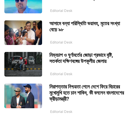
Editorial Desk
আসামে বন্যা পরিস্থিতি ভয়াবহ, মৃতের সংখ্যা
বেড়ে ৯৮
Editorial Desk
নিম্নচাপ ও ঘূর্ণাবর্তের জোড়া প্রভাবে বৃষ্টি,
সতর্কতা দক্ষিণবঙ্গের উপকূলীয় জেলায়
Editorial Desk
নিরাপত্তার নিশ্চয়তা পেলে দেশে ফিরে বিচারের
মুখোমুখি হতে চান শাকিব, কী বললেন বাংলাদেশের
ক্রীড়ামন্ত্রী?
Editorial Desk