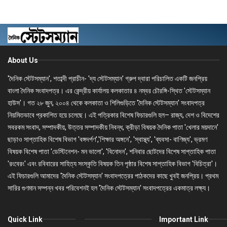
About Us
'দৈনিক স্টেটসম্যান', শতাব্দী প্রাচীন- 'দ্য স্টেটসম্যান' গ্রুপ দ্বারা পরিচালিত একটি জনপ্রিয়
বাংলা দৈনিক সংবাদপত্র। এর কেন্দ্রীয় কার্যালয় কলকাতার ৪ নম্বর চৌরঙ্গি-স্থিত 'স্টেটসম্যান
হাউস'। গত ২৮ জুন, ২০০৪ থেকে কলকাতা ও শিলিগুড়িতে 'দৈনিক স্টেটসম্যান' সংবাদপত্র
নিয়মিতভাবে প্রকাশিত হয়ে চলেছে। এই পত্রিকার বিশেষ ফিচারগুলি হল– রাজ্য, দেশ ও বিদেশের
সবরকম সংবাদ, সম্পাদকীয়, উত্তর সম্পাদকীয় নিবন্ধ, ক্রীড়া বিষয়ক দৈনিক পাতা 'খেলার ময়দানে'
ছাড়াও সাপ্তাহিক বিশেষ বিভাগ 'বঙ্গদর্পণ','শিক্ষার অঙ্গনে', 'স্বাস্থ্য', 'ব্যবসা- বাণিজ্য', ভ্রমণ
বিষয়ক বিশেষ পাতা 'ডেস্টিনেশন- মন ভালো', 'বিনোদন', শনিবার ছোটদের বিশেষ সাপ্তাহিক পাতা
'রংবেরং' এবং রবিবারের সাহিত্য সংস্কৃতি বিষয়ক তিন পৃষ্ঠার বিশেষ সাপ্তাহিক বিভাগ 'বিচিত্রা'।
এই ফিচারগুলি আমাদের 'দৈনিক স্টেটসম্যান' সংবাদপত্রের পাঠকদের কাছে খুবই জনপ্রিয়। প্রথম
সারির গুণমান সম্পন্ন খবর পরিবেশনই হল 'দৈনিক স্টেটসম্যান' সংবাদপত্রের একমাত্র লক্ষ্য।
Quick Link
Important Link