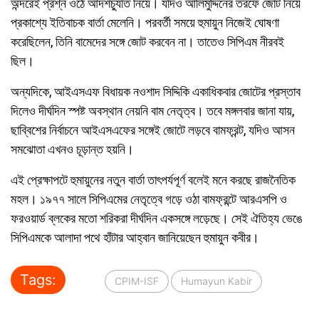
অন্দরেই প্রশ্ন ওঠে আদর্শচ্যুতি নিয়ে। যদিও আলিমুদ্দিনের তরফে জোট নিয়ে
প্রকাশ্যে ইতিবাচক বার্তা মেলেনি। পরবর্তী সময়ে হুমায়ুন নিজেই ঘোষণা
করেছিলেন, তিনি বামেদের সঙ্গে জোট করবেন না। তাতেও সিপিএম নীরবই
ছিল।
অন্যদিকে, আইএসএফ বিধায়ক নওশাদ সিদ্দিকি একাধিকবার জোটের প্রস্তাব
দিলেও দীর্ঘদিন স্পষ্ট অবস্থান নেয়নি বাম নেতৃত্ব। তবে মঙ্গলবার জানা যায়,
ছাব্বিশের নির্বাচনে আইএসএফের সঙ্গেই জোটে লড়বে বামফ্রন্ট, যদিও আসন
সমঝোতা এখনও চূড়ান্ত হয়নি।
এই প্রেক্ষাপটে হুমায়ুনের নতুন বার্তা তাৎপর্যপূর্ণ বলেই মনে করছে রাজনৈতিক
মহল। ১৯৭৭ সালে সিপিএমের নেতৃত্বে গড়ে ওঠা বামফ্রন্টে আরএসপি ও
ফরওয়ার্ড ব্লকের মতো শরিকরা দীর্ঘদিন একসঙ্গে লড়েছে। সেই ঐতিহ্য ভেঙে
সিপিএমকে আলাদা পথে হাঁটার আহ্বান জানিয়েছেন হুমায়ুন কবীর।
Tags:
CPIM-ISF
Humayun Kabir