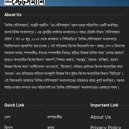
About Us
'দৈনিক স্টেটসম্যান', শতাব্দী প্রাচীন- 'দ্য স্টেটসম্যান' গ্রুপ দ্বারা পরিচালিত একটি জনপ্রিয়
বাংলা দৈনিক সংবাদপত্র। এর কেন্দ্রীয় কার্যালয় কলকাতার ৪ নম্বর চৌরঙ্গি-স্থিত 'স্টেটসম্যান
হাউস'। গত ২৮ জুন, ২০০৪ থেকে কলকাতা ও শিলিগুড়িতে 'দৈনিক স্টেটসম্যান' সংবাদপত্র
নিয়মিতভাবে প্রকাশিত হয়ে চলেছে। এই পত্রিকার বিশেষ ফিচারগুলি হল– রাজ্য, দেশ ও বিদেশের
সবরকম সংবাদ, সম্পাদকীয়, উত্তর সম্পাদকীয় নিবন্ধ, ক্রীড়া বিষয়ক দৈনিক পাতা 'খেলার ময়দানে'
ছাড়াও সাপ্তাহিক বিশেষ বিভাগ 'বঙ্গদর্পণ','শিক্ষার অঙ্গনে', 'স্বাস্থ্য', 'ব্যবসা- বাণিজ্য', ভ্রমণ
বিষয়ক বিশেষ পাতা 'ডেস্টিনেশন- মন ভালো', 'বিনোদন', শনিবার ছোটদের বিশেষ সাপ্তাহিক পাতা
'রংবেরং' এবং রবিবারের সাহিত্য সংস্কৃতি বিষয়ক তিন পৃষ্ঠার বিশেষ সাপ্তাহিক বিভাগ 'বিচিত্রা'।
এই ফিচারগুলি আমাদের 'দৈনিক স্টেটসম্যান' সংবাদপত্রের পাঠকদের কাছে খুবই জনপ্রিয়। প্রথম
সারির গুণমান সম্পন্ন খবর পরিবেশনই হল 'দৈনিক স্টেটসম্যান' সংবাদপত্রের একমাত্র লক্ষ্য।
Quick Link
Important Link
দেশ
সম্পাদকীয়
About Us
বিদেশ
রসনা
Privacy Policy