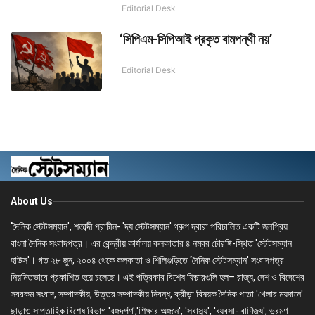
Editorial Desk
‘সিপিএম-সিপিআই প্রকৃত বামপন্থী নয়’
Editorial Desk
About Us
'দৈনিক স্টেটসম্যান', শতাব্দী প্রাচীন- 'দ্য স্টেটসম্যান' গ্রুপ দ্বারা পরিচালিত একটি জনপ্রিয়
বাংলা দৈনিক সংবাদপত্র। এর কেন্দ্রীয় কার্যালয় কলকাতার ৪ নম্বর চৌরঙ্গি-স্থিত 'স্টেটসম্যান
হাউস'। গত ২৮ জুন, ২০০৪ থেকে কলকাতা ও শিলিগুড়িতে 'দৈনিক স্টেটসম্যান' সংবাদপত্র
নিয়মিতভাবে প্রকাশিত হয়ে চলেছে। এই পত্রিকার বিশেষ ফিচারগুলি হল– রাজ্য, দেশ ও বিদেশের
সবরকম সংবাদ, সম্পাদকীয়, উত্তর সম্পাদকীয় নিবন্ধ, ক্রীড়া বিষয়ক দৈনিক পাতা 'খেলার ময়দানে'
ছাড়াও সাপ্তাহিক বিশেষ বিভাগ 'বঙ্গদর্পণ','শিক্ষার অঙ্গনে', 'স্বাস্থ্য', 'ব্যবসা- বাণিজ্য', ভ্রমণ