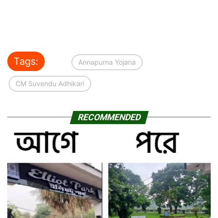
Tags:
Annapurna Yojana
CM Suvendu Adhikari
RECOMMENDED