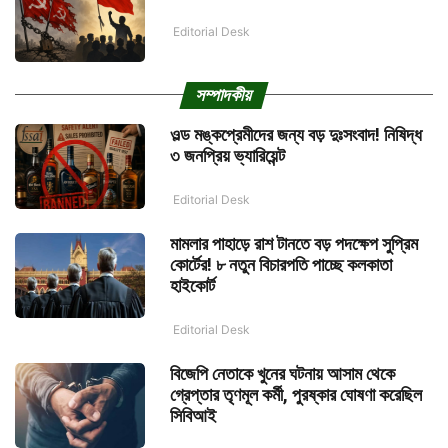
Editorial Desk
সম্পাদকীয়
ওল্ড মঙ্কপ্রেমীদের জন্য বড় দুঃসংবাদ! নিষিদ্ধ
৩ জনপ্রিয় ভ্যারিয়েন্ট
Editorial Desk
মামলার পাহাড়ে রাশ টানতে বড় পদক্ষেপ সুপ্রিম
কোর্টের! ৮ নতুন বিচারপতি পাচ্ছে কলকাতা
হাইকোর্ট
Editorial Desk
বিজেপি নেতাকে খুনের ঘটনায় আসাম থেকে
গ্রেপ্তার তৃণমূল কর্মী, পুরষ্কার ঘোষণা করেছিল
সিবিআই