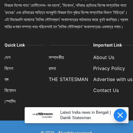
বিষয়ক বিশেষ পাতা 'ডেস্টিনেশন- মন ভালো', 'বিনোদন', শনিবার ছোটদের বিশেষ সাপ্তাহিক পাতা
'রংবেরং' এবং রবিবারের সাহিত্য সংস্কৃতি বিষয়ক তিন পৃষ্ঠার বিশেষ সাপ্তাহিক বিভাগ 'বিচিত্রা'।
এই ফিচারগুলি আমাদের 'দৈনিক স্টেটসম্যান' সংবাদপত্রের পাঠকদের কাছে খুবই জনপ্রিয়। প্রথম
সারির গুণমান সম্পন্ন খবর পরিবেশনই হল 'দৈনিক স্টেটসম্যান' সংবাদপত্রের একমাত্র লক্ষ্য।
Quick Link
Important Link
দেশ
সম্পাদকীয়
About Us
বিদেশ
রসনা
Privacy Policy
বঙ্গ
THE STATESMAN
Advertise with us
বিনোদন
Contact Us
স্পোর্টস
Latest India news in Bengali |
Dainik Statesman