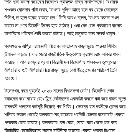
তিনি পাল্টা কটাক্ষ করেছেন বিজেপির প্রাক্তন রাজ্য সভাপতিকে। বিধায়ক
শওকত মোল্লার পাল্টা জবাব, ‘বাংলার পুলিশ আছে বলে ঘর থেকে বেরচ্ছেন
দিলীপ, না হলে ঘরেই থাকতে হত!’ তিনি আরও বলেন, ‘বাংলার ক্ষমতা দখল
করতে না পেরে বিজেপি হিংস্র হয়ে উঠেছে। ওরা যেন তেন প্রকারেণ বাংলায়
অশান্তির পরিবেশ তৈরি করতে চাইছে। তাই মানুষকে বলব সতর্ক থাকুন।’
প্রসঙ্গত ৬ এপ্রিল রামনবমী নিয়ে কলকাতা-সহ রাজ্যজুড়ে গেরুয়া শিবিরে
উন্মাদনা বাড়ছে। যার জেরে রাজনৈতিক উত্তাপও ক্রমশ চরম আকার ধারন
করেছে। আর রাজ্যের প্রধান বিরোধী দল বিজেপি ও শাসকদল তৃণমূলের
হুঁশিয়ারি ও পাল্টা হুঁশিয়ারি নিয়ে রাজ্য জুড়ে চাপা উত্তেজনার পরিবেশ তৈরি
হয়েছে।
উল্লেখ্য, বছর ঘুরলেই ২০২৬ সালের বিধানসভা ভোট। বিজেপির ভোট
ব্যাংকের কথা মাথায় রেখে হিন্দু ভোটারদের এককাট্টা করতে ঘটা করে রাজ্য জুড়ে
রামনবমী পালনের কর্মসূচি নিয়েছে পদ্ম শিবির। সেজন্য রাম নবমীকে কেন্দ্র করে
শনিবার সকাল থেকেই কলকাতা-সহ রাজ্যের প্রতিটি জেলার রাস্তাঘাট গেরুয়া
পতাকায় ঢেকে রয়েছে। কলকাতার রেড রোড, মেয়ো রোড থেকে শুরু করে
ভিক্টোরিয়া মেমোরিয়ালের সামনে চারিদিকে অজস্র গেরুয়া পতাকা টাঙানো