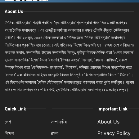
About Us
'দৈনিক স্টেটসম্যান', শতাব্দী প্রাচীন- 'দ্য স্টেটসম্যান' গ্রুপ দ্বারা পরিচালিত একটি জনপ্রিয়
বাংলা দৈনিক সংবাদপত্র। এর কেন্দ্রীয় কার্যালয় কলকাতার ৪ নম্বর চৌরঙ্গি-স্থিত 'স্টেটসম্যান
হাউস'। গত ২৮ জুন, ২০০৪ থেকে কলকাতা ও শিলিগুড়িতে 'দৈনিক স্টেটসম্যান' সংবাদপত্র
নিয়মিতভাবে প্রকাশিত হয়ে চলেছে। এই পত্রিকার বিশেষ ফিচারগুলি হল– রাজ্য, দেশ ও বিদেশের
সবরকম সংবাদ, সম্পাদকীয়, উত্তর সম্পাদকীয় নিবন্ধ, ক্রীড়া বিষয়ক দৈনিক পাতা 'খেলার ময়দানে'
ছাড়াও সাপ্তাহিক বিশেষ বিভাগ 'বঙ্গদর্পণ','শিক্ষার অঙ্গনে', 'স্বাস্থ্য', 'ব্যবসা- বাণিজ্য', ভ্রমণ
বিষয়ক বিশেষ পাতা 'ডেস্টিনেশন- মন ভালো', 'বিনোদন', শনিবার ছোটদের বিশেষ সাপ্তাহিক পাতা
'রংবেরং' এবং রবিবারের সাহিত্য সংস্কৃতি বিষয়ক তিন পৃষ্ঠার বিশেষ সাপ্তাহিক বিভাগ 'বিচিত্রা'।
এই ফিচারগুলি আমাদের 'দৈনিক স্টেটসম্যান' সংবাদপত্রের পাঠকদের কাছে খুবই জনপ্রিয়। প্রথম
সারির গুণমান সম্পন্ন খবর পরিবেশনই হল 'দৈনিক স্টেটসম্যান' সংবাদপত্রের একমাত্র লক্ষ্য।
Quick Link
Important Link
দেশ
সম্পাদকীয়
About Us
বিদেশ
রসনা
Privacy Policy