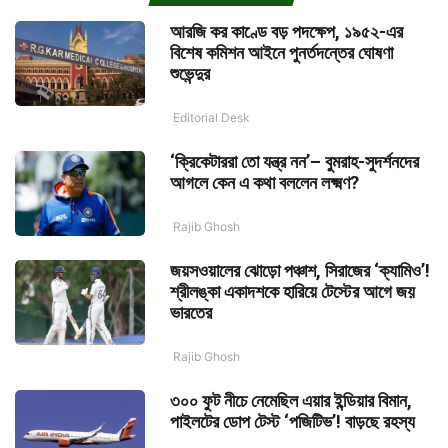
আরজি কর কাণ্ডে বড় পদক্ষেপ, ১৯৫২-এর
বিশেষ কমিশন আইনে পুনর্তদন্তের ঘোষণা
শুভেন্দুর
Editorial Desk
‘ক্রিকেটাররা তো যন্ত্র নন’– বুমরাহ-সুদর্শনদের
আগলে কেন এ কথা বললেন লক্ষ্মণ?
Rajib Ghosh
জয়সওয়ালের ঝোড়ো পঞ্চাশ, সিরাজের ‘ক্যামিও’!
শ্রীলঙ্কা একাদশকে হারিয়ে টেস্টের আগে জয়
ভারতের
Rajib Ghosh
৩০০ ফুট নীচে নেমেছিল এয়ার ইন্ডিয়ার বিমান,
পাইলটের ডোপ টেস্ট ‘পজিটিভ’! বাড়ছে রহস্য