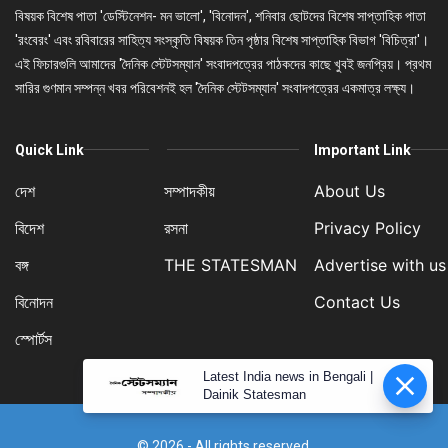
বিষয়ক বিশেষ পাতা 'ডেস্টিনেশন- মন ভালো', 'বিনোদন', শনিবার ছোটদের বিশেষ সাপ্তাহিক পাতা
'রংবেরং' এবং রবিবারের সাহিত্য সংস্কৃতি বিষয়ক তিন পৃষ্ঠার বিশেষ সাপ্তাহিক বিভাগ 'বিচিত্রা'।
এই ফিচারগুলি আমাদের 'দৈনিক স্টেটসম্যান' সংবাদপত্রের পাঠকদের কাছে খুবই জনপ্রিয়। প্রথম
সারির গুণমান সম্পন্ন খবর পরিবেশনই হল 'দৈনিক স্টেটসম্যান' সংবাদপত্রের একমাত্র লক্ষ্য।
Quick Link
Important Link
দেশ
সম্পাদকীয়
About Us
বিদেশ
রসনা
Privacy Policy
বঙ্গ
THE STATESMAN
Advertise with us
বিনোদন
Contact Us
স্পোর্টস
Latest India news in Bengali |
Dainik Statesman
© 2026 - All rights reserved.