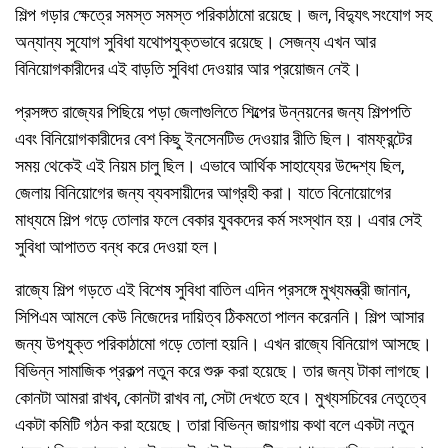
শিল্প গড়ার ক্ষেত্রে সমস্ত সমস্ত পরিকাঠামো রয়েছে। জল, বিদ্যুৎ সংযোগ সহ
অন্যান্য সুযোগ সুবিধা যথোপযুক্তভাবে রয়েছে। সেজন্য এখন আর
বিনিয়োগকারীদের এই বাড়তি সুবিধা দেওয়ার আর প্রয়োজন নেই।
প্রসঙ্গত রাজ্যের পিছিয়ে পড়া জেলাগুলিতে শিল্পের উন্নয়নের জন্য শিল্পপতি
এবং বিনিয়োগকারীদের বেশ কিছু ইনসেনটিভ দেওয়ার রীতি ছিল। বামফ্রন্টের
সময় থেকেই এই নিয়ম চালু ছিল। এভাবে আর্থিক সাহায্যের উদ্দেশ্য ছিল,
জেলায় বিনিয়োগের জন্য ব্যবসায়ীদের আগ্রহী করা। যাতে বিনোয়োগের
মাধ্যমে শিল্প গড়ে তোলার ফলে বেকার যুবকদের কর্ম সংস্থান হয়। এবার সেই
সুবিধা আপাতত বন্ধ করে দেওয়া হল।
রাজ্যে শিল্প গড়তে এই বিশেষ সুবিধা বাতিল এদিন প্রসঙ্গে মুখ্যমন্ত্রী জানান,
সিপিএম আমলে কেউ নিজেদের দায়িত্ব ঠিকমতো পালন করেননি। শিল্প আসার
জন্য উপযুক্ত পরিকাঠামো গড়ে তোলা হয়নি। এখন রাজ্যে বিনিয়োগ আসছে।
বিভিন্ন সামাজিক প্রকল্প নতুন করে শুরু করা হয়েছে। তার জন্য টাকা লাগছে।
কোনটা আমরা রাখব, কোনটা রাখব না, সেটা দেখতে হবে। মুখ্যসচিবের নেতৃত্বে
একটা কমিটি গঠন করা হয়েছে। তারা বিভিন্ন জায়গায় কথা বলে একটা নতুন