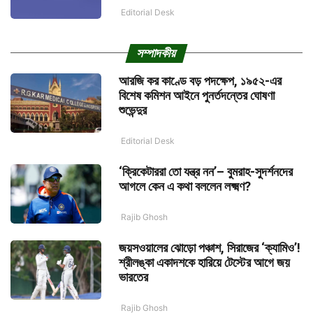
Editorial Desk
সম্পাদকীয়
আরজি কর কাণ্ডে বড় পদক্ষেপ, ১৯৫২-এর
বিশেষ কমিশন আইনে পুনর্তদন্তের ঘোষণা
শুভেন্দুর
Editorial Desk
‘ক্রিকেটাররা তো যন্ত্র নন’– বুমরাহ-সুদর্শনদের
আগলে কেন এ কথা বললেন লক্ষ্মণ?
Rajib Ghosh
জয়সওয়ালের ঝোড়ো পঞ্চাশ, সিরাজের ‘ক্যামিও’!
শ্রীলঙ্কা একাদশকে হারিয়ে টেস্টের আগে জয়
ভারতের
Rajib Ghosh