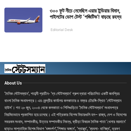
৩০০ ফুট নীচে নেমেছিল এয়ার ইন্ডিয়ার বিমান,
পাইলটের ডোপ টেস্ট ‘পজিটিভ’! বাড়ছে রহস্য
Editorial Desk
About Us
'দৈনিক স্টেটসম্যান', শতাব্দী প্রাচীন- 'দ্য স্টেটসম্যান' গ্রুপ দ্বারা পরিচালিত একটি জনপ্রিয়
বাংলা দৈনিক সংবাদপত্র। এর কেন্দ্রীয় কার্যালয় কলকাতার ৪ নম্বর চৌরঙ্গি-স্থিত 'স্টেটসম্যান
হাউস'। গত ২৮ জুন, ২০০৪ থেকে কলকাতা ও শিলিগুড়িতে 'দৈনিক স্টেটসম্যান' সংবাদপত্র
নিয়মিতভাবে প্রকাশিত হয়ে চলেছে। এই পত্রিকার বিশেষ ফিচারগুলি হল– রাজ্য, দেশ ও বিদেশের
সবরকম সংবাদ, সম্পাদকীয়, উত্তর সম্পাদকীয় নিবন্ধ, ক্রীড়া বিষয়ক দৈনিক পাতা 'খেলার ময়দানে'
ছাড়াও সাপ্তাহিক বিশেষ বিভাগ 'বঙ্গদর্পণ','শিক্ষার অঙ্গনে', 'স্বাস্থ্য', 'ব্যবসা- বাণিজ্য', ভ্রমণ