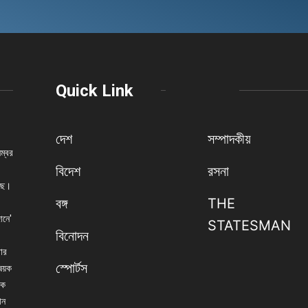
Quick Link
দেশ
সম্পাদকীয়
নম্বর
বিদেশ
রসনা
েছে।
বঙ্গ
THE
ানে'
STATESMAN
বিনোদন
বার
স্পোর্টস
িষয়ক
িক
ান