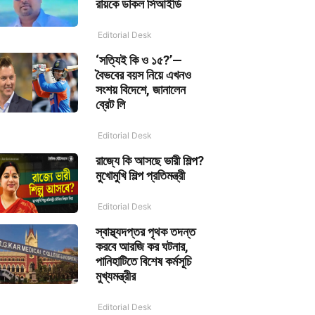
রায়কে ডাকল সিআইডি
Editorial Desk
‘সত্যিই কি ও ১৫?’—
বৈভবের বয়স নিয়ে এখনও
সংশয় বিদেশে, জানালেন
ব্রেট লি
Editorial Desk
রাজ্যে কি আসছে ভারী শিল্প?
মুখোমুখি শিল্প প্রতিমন্ত্রী
Editorial Desk
স্বাস্থ্যদপ্তর পৃথক তদন্ত
করবে আরজি কর ঘটনার,
পানিহাটিতে বিশেষ কর্মসূচি
মুখ্যমন্ত্রীর
Editorial Desk