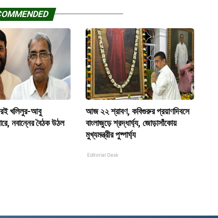
COMMENDED
রই খলিলুর-আবু
আজ ২২ শ্রাবণ, কবিগুরুর প্রয়াণদিবসে
দুয়ারে, নবান্নের বৈঠক উঠল
বাংলাজুড়ে শ্রদ্ধার্ঘ্য, জোড়াসাঁকোয়
মুখ্যমন্ত্রীর পুষ্পার্ঘ্য
Editorial Desk