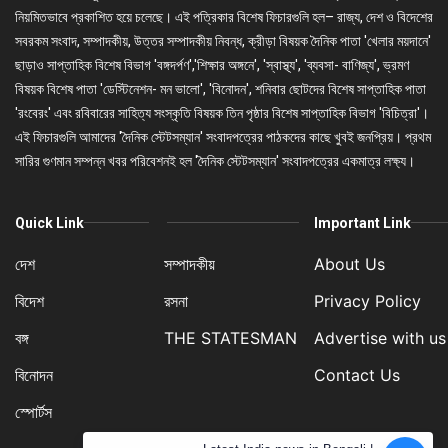
নিয়মিতভাবে প্রকাশিত হয়ে চলেছে। এই পত্রিকার বিশেষ ফিচারগুলি হল– রাজ্য, দেশ ও বিদেশের
সবরকম সংবাদ, সম্পাদকীয়, উত্তর সম্পাদকীয় নিবন্ধ, ক্রীড়া বিষয়ক দৈনিক পাতা 'খেলার ময়দানে'
ছাড়াও সাপ্তাহিক বিশেষ বিভাগ 'বঙ্গদর্পণ','শিক্ষার অঙ্গনে', 'স্বাস্থ্য', 'ব্যবসা- বাণিজ্য', ভ্রমণ
বিষয়ক বিশেষ পাতা 'ডেস্টিনেশন- মন ভালো', 'বিনোদন', শনিবার ছোটদের বিশেষ সাপ্তাহিক পাতা
'রংবেরং' এবং রবিবারের সাহিত্য সংস্কৃতি বিষয়ক তিন পৃষ্ঠার বিশেষ সাপ্তাহিক বিভাগ 'বিচিত্রা'।
এই ফিচারগুলি আমাদের 'দৈনিক স্টেটসম্যান' সংবাদপত্রের পাঠকদের কাছে খুবই জনপ্রিয়। প্রথম
সারির গুণমান সম্পন্ন খবর পরিবেশনই হল 'দৈনিক স্টেটসম্যান' সংবাদপত্রের একমাত্র লক্ষ্য।
Quick Link
Important Link
দেশ
সম্পাদকীয়
About Us
বিদেশ
রসনা
Privacy Policy
বঙ্গ
THE STATESMAN
Advertise with us
বিনোদন
Contact Us
স্পোর্টস