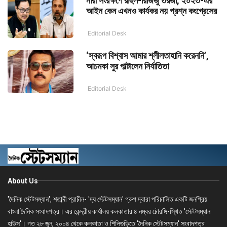
নারী সংরক্ষণে রাহুল-রিজিজু তরজা, ২০২৩-এর
আইন কেন এখনও কার্যকর নয় প্রশ্ন কংগ্রেসের
Editorial Desk
‘স্বরূপ বিশ্বাস আমার শ্লীলতাহানি করেননি’,
আচমকা সুর পাল্টালেন নির্যাতিতা
Editorial Desk
About Us
'দৈনিক স্টেটসম্যান', শতাব্দী প্রাচীন- 'দ্য স্টেটসম্যান' গ্রুপ দ্বারা পরিচালিত একটি জনপ্রিয়
বাংলা দৈনিক সংবাদপত্র। এর কেন্দ্রীয় কার্যালয় কলকাতার ৪ নম্বর চৌরঙ্গি-স্থিত 'স্টেটসম্যান
হাউস'। গত ২৮ জুন, ২০০৪ থেকে কলকাতা ও শিলিগুড়িতে 'দৈনিক স্টেটসম্যান' সংবাদপত্র