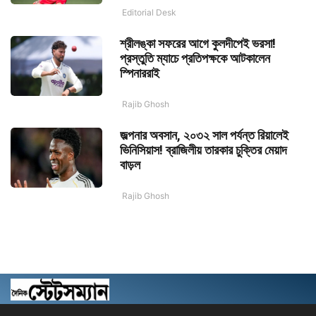
Editorial Desk
শ্রীলঙ্কা সফরের আগে কুলদীপেই ভরসা!
প্রস্তুতি ম্যাচে প্রতিপক্ষকে আটকালেন
স্পিনাররাই
Rajib Ghosh
জল্পনার অবসান, ২০৩২ সাল পর্যন্ত রিয়ালেই
ভিনিসিয়াস! ব্রাজিলীয় তারকার চুক্তির মেয়াদ
বাড়ল
Rajib Ghosh