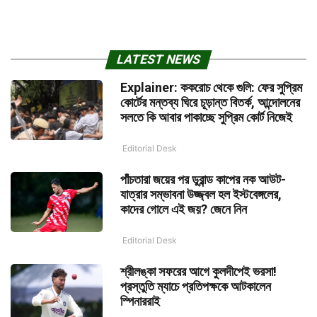
LATEST NEWS
Explainer: ককরোচ থেকে গুলি: ফের সুপ্রিম
কোর্টের মন্তব্য ঘিরে চূড়ান্ত বিতর্ক, আন্দোলনের
সলতে কি আবার পাকাচ্ছে সুপ্রিম কোর্ট নিজেই
Editorial Desk
পাঁচতারা জয়ের পর ডুরান্ড কাপের নক আউট-
যাত্রার সম্ভাবনা উজ্জ্বল হল ইস্টবেঙ্গলের,
কাদের গোলে এই জয়? জেনে নিন
Editorial Desk
শ্রীলঙ্কা সফরের আগে কুলদীপেই ভরসা!
প্রস্তুতি ম্যাচে প্রতিপক্ষকে আটকালেন
স্পিনাররাই