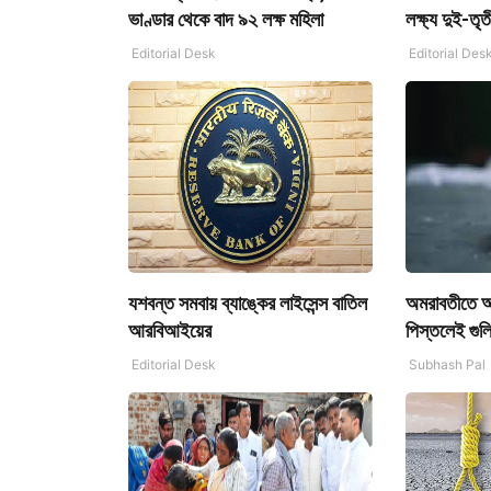
ভাণ্ডার থেকে বাদ ৯২ লক্ষ মহিলা
লক্ষ্য দুই-তৃত
Editorial Desk
Editorial Des
যশবন্ত সমবায় ব্যাঙ্কের লাইসেন্স বাতিল
অমরাবতীতে আত্
আরবিআইয়ের
পিস্তলেই গুল
Editorial Desk
Subhash Pal