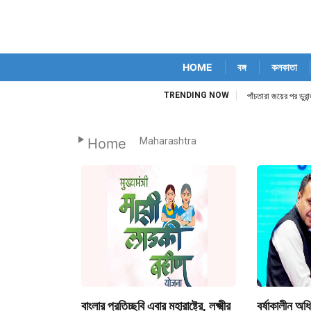
HOME
বঙ্গ
কলকাতা
TRENDING NOW
িম কোর্ট নিজেই
পাঁচতারা জয়ের পর ডুর
Home
Maharashtra
বাংলার প্রতিচ্ছবি এবার মহারাষ্ট্রে, লক্ষ্মীর
বর্ষাকালীন 