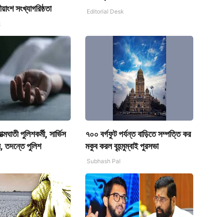
ীয়াংশ সংখ্যাগরিষ্ঠতা
Editorial Desk
k
মঘাতী পুলিশকর্মী, সার্ভিস
৭০০ বর্গফুট পর্যন্ত বাড়িতে সম্পত্তি কর
ি, তদন্তে পুলিশ
মকুব করল বৃহন্মুম্বাই পুরসভা
Subhash Pal