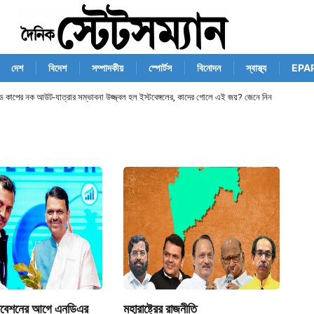
দেশ
বিদেশ
সম্পাদকীয়
স্পোর্টস
বিনোদন
স্বাস্থ্য
EPA
ান্ড কাপের নক আউট-যাত্রার সম্ভাবনা উজ্জ্বল হল ইস্টবেঙ্গলের, কাদের গোলে এই জয়? জেনে নিন
অধিবেশনের আগে এনডিএর
মহারাষ্ট্রের রাজনীতি