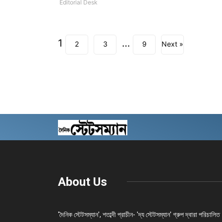
Editorial Desk
1
…
2
3
9
Next »
About Us
'দৈনিক স্টেটসম্যান', শতাব্দী প্রাচীন- 'দ্য স্টেটসম্যান' গ্রুপ দ্বারা পরিচালিত