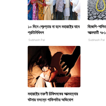
১০ দিনে গ্রেপ্তার না হলে মহারাষ্ট্রে যাবে
বিজেপি-শাসিত 
প্রতিনিধিদল
আত্মঘাতী ৭৮১
Subhash Pal
Subhash Pal
মহারাষ্ট্রে তরুণী চিকিৎসকের আত্মহত্যার
ঘটনায় তদন্তে গাফিলতির অভিযোগ