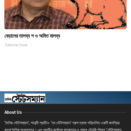
বেড়ালের তালব্য শ ও অমিত মালব্য
Editorial Desk
About Us
'দৈনিক স্টেটসম্যান', শতাব্দী প্রাচীন- 'দ্য স্টেটসম্যান' গ্রুপ দ্বারা পরিচালিত একটি জনপ্রিয়
বাংলা দৈনিক সংবাদপত্র। এর কেন্দ্রীয় কার্যালয় কলকাতার ৪ নম্বর চৌরঙ্গি-স্থিত 'স্টেটসম্যান