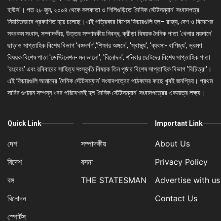
হাউস'। গত ২৮ জুন, ২০০৪ থেকে কলকাতা ও শিলিগুড়িতে 'দৈনিক স্টেটসম্যান' সংবাদপত্র
নিয়মিতভাবে প্রকাশিত হয়ে চলেছে। এই পত্রিকার বিশেষ ফিচারগুলি হল– রাজ্য, দেশ ও বিদেশের
সবরকম সংবাদ, সম্পাদকীয়, উত্তর সম্পাদকীয় নিবন্ধ, ক্রীড়া বিষয়ক দৈনিক পাতা 'খেলার ময়দানে'
ছাড়াও সাপ্তাহিক বিশেষ বিভাগ 'বঙ্গদর্পণ','শিক্ষার অঙ্গনে', 'স্বাস্থ্য', 'ব্যবসা- বাণিজ্য', ভ্রমণ
বিষয়ক বিশেষ পাতা 'ডেস্টিনেশন- মন ভালো', 'বিনোদন', শনিবার ছোটদের বিশেষ সাপ্তাহিক পাতা
'রংবেরং' এবং রবিবারের সাহিত্য সংস্কৃতি বিষয়ক তিন পৃষ্ঠার বিশেষ সাপ্তাহিক বিভাগ 'বিচিত্রা'।
এই ফিচারগুলি আমাদের 'দৈনিক স্টেটসম্যান' সংবাদপত্রের পাঠকদের কাছে খুবই জনপ্রিয়। প্রথম
সারির গুণমান সম্পন্ন খবর পরিবেশনই হল 'দৈনিক স্টেটসম্যান' সংবাদপত্রের একমাত্র লক্ষ্য।
Quick Link
Important Link
দেশ
সম্পাদকীয়
About Us
বিদেশ
রসনা
Privacy Policy
বঙ্গ
THE STATESMAN
Advertise with us
বিনোদন
Contact Us
স্পোর্টস