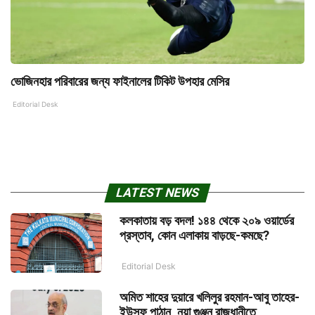
ভোজিনহার পরিবারের জন্য ফাইনালের টিকিট উপহার মেসির
Editorial Desk
LATEST NEWS
কলকাতায় বড় বদল! ১৪৪ থেকে ২০৯ ওয়ার্ডের
প্রস্তাব, কোন এলাকায় বাড়ছে-কমছে?
Editorial Desk
অমিত শাহের দুয়ারে খলিলুর রহমান-আবু তাহের-
ইউসুফ পাঠান, নয়া গুঞ্জন রাজধানীতে