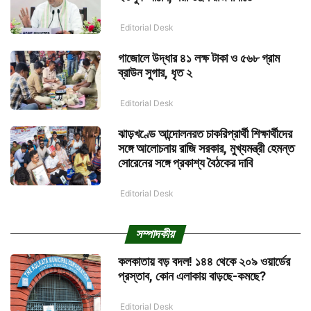
Editorial Desk
গাজোলে উদ্ধার ৪১ লক্ষ টাকা ও ৫৬৮ গ্রাম
ব্রাউন সুগার, ধৃত ২
Editorial Desk
ঝাড়খণ্ডে আন্দোলনরত চাকরিপ্রার্থী শিক্ষার্থীদের
সঙ্গে আলোচনায় রাজি সরকার, মুখ্যমন্ত্রী হেমন্ত
সোরেনের সঙ্গে প্রকাশ্য বৈঠকের দাবি
Editorial Desk
সম্পাদকীয়
কলকাতায় বড় বদল! ১৪৪ থেকে ২০৯ ওয়ার্ডের
প্রস্তাব, কোন এলাকায় বাড়ছে-কমছে?
Editorial Desk