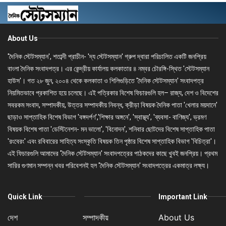
About Us
'দৈনিক স্টেটসম্যান', শতাব্দী প্রাচীন- 'দ্য স্টেটসম্যান' গ্রুপ দ্বারা পরিচালিত একটি জনপ্রিয়
বাংলা দৈনিক সংবাদপত্র। এর কেন্দ্রীয় কার্যালয় কলকাতার ৪ নম্বর চৌরঙ্গি-স্থিত 'স্টেটসম্যান
হাউস'। গত ২৮ জুন, ২০০৪ থেকে কলকাতা ও শিলিগুড়িতে 'দৈনিক স্টেটসম্যান' সংবাদপত্র
নিয়মিতভাবে প্রকাশিত হয়ে চলেছে। এই পত্রিকার বিশেষ ফিচারগুলি হল– রাজ্য, দেশ ও বিদেশের
সবরকম সংবাদ, সম্পাদকীয়, উত্তর সম্পাদকীয় নিবন্ধ, ক্রীড়া বিষয়ক দৈনিক পাতা 'খেলার ময়দানে'
ছাড়াও সাপ্তাহিক বিশেষ বিভাগ 'বঙ্গদর্পণ','শিক্ষার অঙ্গনে', 'স্বাস্থ্য', 'ব্যবসা- বাণিজ্য', ভ্রমণ
বিষয়ক বিশেষ পাতা 'ডেস্টিনেশন- মন ভালো', 'বিনোদন', শনিবার ছোটদের বিশেষ সাপ্তাহিক পাতা
'রংবেরং' এবং রবিবারের সাহিত্য সংস্কৃতি বিষয়ক তিন পৃষ্ঠার বিশেষ সাপ্তাহিক বিভাগ 'বিচিত্রা'।
এই ফিচারগুলি আমাদের 'দৈনিক স্টেটসম্যান' সংবাদপত্রের পাঠকদের কাছে খুবই জনপ্রিয়। প্রথম
সারির গুণমান সম্পন্ন খবর পরিবেশনই হল 'দৈনিক স্টেটসম্যান' সংবাদপত্রের একমাত্র লক্ষ্য।
Quick Link
Important Link
দেশ
সম্পাদকীয়
About Us