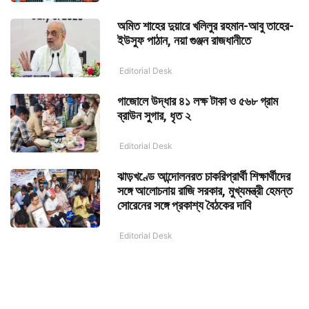
অমিত শাহের দুয়ারে খলিলুর রহমান-আবু তাহের-
ইউসুফ পাঠান, নয়া গুঞ্জন রাজধানীতে
Editorial Desk
গাজোলে উদ্ধার ৪১ লক্ষ টাকা ও ৫৬৮ গ্রাম
ব্রাউন সুগার, ধৃত ২
Editorial Desk
ঝাড়খণ্ডে আন্দোলনরত চাকরিপ্রার্থী শিক্ষার্থীদের
সঙ্গে আলোচনায় রাজি সরকার, মুখ্যমন্ত্রী হেমন্ত
সোরেনের সঙ্গে প্রকাশ্য বৈঠকের দাবি
Editorial Desk