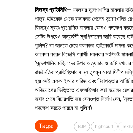
নিজস্ব প্রতিনিধি—
মঙ্গলবার সন্দেশখালির মামলায় হাইক
পাত্র৷ হাইকোর্ট থেকে রক্ষাকবচ পেলেন সন্দেশখালির রে
বিরুদ্ধে স্বতঃপ্রণোদিত মামলায় কোনও পদক্ষেপ কর
সেটির উপরেও অন্তর্বর্তী স্থগিতাদেশ জারি করেছে হাই
পুলিশ? তা জানতে চেয়ে কলকাতা হাইকোর্টে মামলা করেছ
আবেদন করেন বিজেপি প্রার্থী৷ মঙ্গলবার সংশ্লিষ্ট মা
‘সন্দেশখালির মহিলাদের উপর অত্যাচার ও জমি দখলের প্
রাজনৈতিক প্রতিহিংসার জন্য তৃণমূল নেতা দিলীপ ম
হয়৷ সেই এফআইআর খারিজ এবং নিরাপত্তার আর্জি জানান
অভিযোগের ভিত্তিতে এফআইআর করা হয়েছে৷ রেখার বি
জবাব শেষে বিচারপতি জয় সেনগুপ্ত নির্দেশ দেন, ‘স্ব
পদক্ষেপ করতে পারবে না পুলিশ’৷
Tags:
BJP
highcourt
rekh