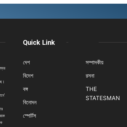
Quick Link
দেশ
সম্পাদকীয়
নম্বর
বিদেশ
রসনা
েছে।
বঙ্গ
THE
ানে'
STATESMAN
বিনোদন
বার
স্পোর্টস
িষয়ক
িক