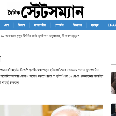
দেশ
বিদেশ
সম্পাদকীয়
স্পোর্টস
বিনোদন
স্বাস্থ্য
EPA
 ৬৮ বছর বয়সে মৃত্যু, দীর্ঘ দিন ধরেই ভুগছিলেন অসুস্থতায়, কী কারণে মৃত্যু?
র
েলেন বসিরহাটের বিজেপি প্রার্থী রেখা পাত্র৷ হাইকোর্ট থেকে রক্ষাকবচ পেলেন সন্দেশখালির
 স্বতঃপ্রণোদিত মামলায় কোনও পদক্ষেপ করতে পারবে না পুলিশ’৷ গত ১২ মে যে এফআইআর করেছিল
 পাত্র) বিরুদ্ধে