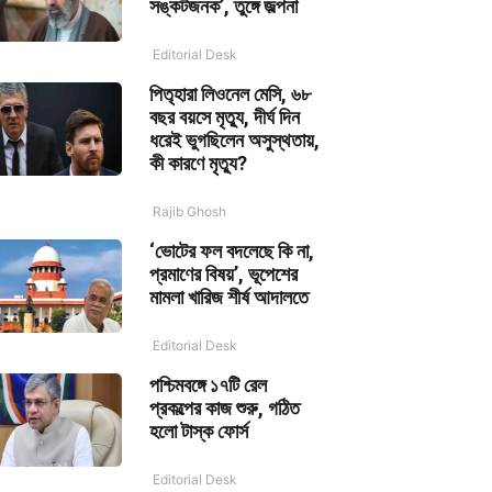
সঙ্কটজনক’, তুঙ্গে জল্পনা
Editorial Desk
পিতৃহারা লিওনেল মেসি, ৬৮
বছর বয়সে মৃত্যু, দীর্ঘ দিন
ধরেই ভুগছিলেন অসুস্থতায়,
কী কারণে মৃত্যু?
Rajib Ghosh
‘ভোটের ফল বদলেছে কি না,
প্রমাণের বিষয়’, ভূপেশের
মামলা খারিজ শীর্ষ আদালতে
Editorial Desk
পশ্চিমবঙ্গে ১৭টি রেল
প্রকল্পের কাজ শুরু, গঠিত
হলো টাস্ক ফোর্স
Editorial Desk