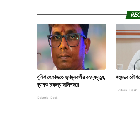
RE
পুলিশ হেফাজতে তৃণমূলকর্মীর রহস্যমৃত্যু,
শুভেন্দুর কৌশ
ব্যাপক চাঞ্চল্য হালিশহরে
Editorial Desk
Editorial Desk