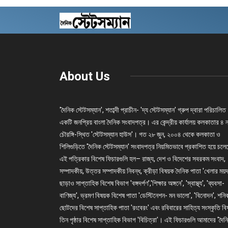
About Us
'দৈনিক স্টেটসম্যান', শতাব্দী প্রাচীন- 'দ্য স্টেটসম্যান' গ্রুপ দ্বারা পরিচালিত
একটি জনপ্রিয় বাংলা দৈনিক সংবাদপত্র। এর কেন্দ্রীয় কার্যালয় কলকাতার ৪ 
চৌরঙ্গি-স্থিত 'স্টেটসম্যান হাউস'। গত ২৮ জুন, ২০০৪ থেকে কলকাতা ও
শিলিগুড়িতে 'দৈনিক স্টেটসম্যান' সংবাদপত্র নিয়মিতভাবে প্রকাশিত হয়ে চল
এই পত্রিকার বিশেষ ফিচারগুলি হল– রাজ্য, দেশ ও বিদেশের সবরকম সংবাদ,
সম্পাদকীয়, উত্তর সম্পাদকীয় নিবন্ধ, ক্রীড়া বিষয়ক দৈনিক পাতা 'খেলার ময়দ
ছাড়াও সাপ্তাহিক বিশেষ বিভাগ 'বঙ্গদর্পণ','শিক্ষার অঙ্গনে', 'স্বাস্থ্য', 'ব্যবসা-
বাণিজ্য', ভ্রমণ বিষয়ক বিশেষ পাতা 'ডেস্টিনেশন- মন ভালো', 'বিনোদন', শনি
ছোটদের বিশেষ সাপ্তাহিক পাতা 'রংবেরং' এবং রবিবারের সাহিত্য সংস্কৃতি ব
তিন পৃষ্ঠার বিশেষ সাপ্তাহিক বিভাগ 'বিচিত্রা'। এই ফিচারগুলি আমাদের 'দৈন