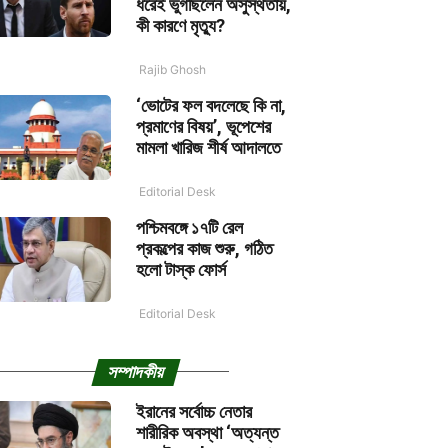
ধরেই ভুগছিলেন অসুস্থতায়,
কী কারণে মৃত্যু?
Rajib Ghosh
‘ভোটের ফল বদলেছে কি না,
প্রমাণের বিষয়’, ভূপেশের
মামলা খারিজ শীর্ষ আদালতে
Editorial Desk
পশ্চিমবঙ্গে ১৭টি রেল
প্রকল্পের কাজ শুরু, গঠিত
হলো টাস্ক ফোর্স
Editorial Desk
সম্পাদকীয়
ইরানের সর্বোচ্চ নেতার
শারীরিক অবস্থা ‘অত্যন্ত