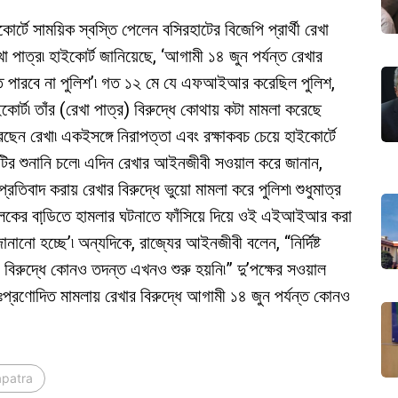
োর্টে সাময়িক স্বস্তি পেলেন বসিরহাটের বিজেপি প্রার্থী রেখা
খা পাত্র৷ হাইকোর্ট জানিয়েছে, ‘আগামী ১৪ জুন পর্যন্ত রেখার
তে পারবে না পুলিশ’৷ গত ১২ মে যে এফআইআর করেছিল পুলিশ,
কোর্ট৷ তাঁর (রেখা পাত্র) বিরুদ্ধে কোথায় কটা মামলা করেছে
েন রেখা৷ একইসঙ্গে নিরাপত্তা এবং রক্ষাকবচ চেয়ে হাইকোর্টে
মলাটির শুনানি চলে৷ এদিন রেখার আইনজীবী সওয়াল করে জানান,
রতিবাদ করায় রেখার বিরুদ্ধে ভুয়ো মামলা করে পুলিশ৷ শুধুমাত্র
ল্লিকের বাডি়তে হামলার ঘটনাতে ফাঁসিয়ে দিয়ে ওই এইআইআর করা
ো হচ্ছে’৷ অন্যদিকে, রাজ্যের আইনজীবী বলেন, “নির্দিষ্ট
রুদ্ধে কোনও তদন্ত এখনও শুরু হয়নি৷” দু’পক্ষের সওয়াল
তঃপ্রণোদিত মামলায় রেখার বিরুদ্ধে আগামী ১৪ জুন পর্যন্ত কোনও
apatra