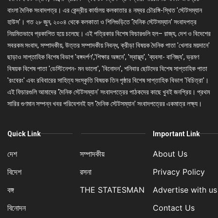
বাংলা দৈনিক সংবাদপত্র। এর কেন্দ্রীয় কার্যালয় কলকাতার ৪ নম্বর চৌরঙ্গি-স্থিত 'স্টেটসম্যান
হাউস'। গত ২৮ জুন, ২০০৪ থেকে কলকাতা ও শিলিগুড়িতে 'দৈনিক স্টেটসম্যান' সংবাদপত্র
নিয়মিতভাবে প্রকাশিত হয়ে চলেছে। এই পত্রিকার বিশেষ ফিচারগুলি হল– রাজ্য, দেশ ও বিদেশের
সবরকম সংবাদ, সম্পাদকীয়, উত্তর সম্পাদকীয় নিবন্ধ, ক্রীড়া বিষয়ক দৈনিক পাতা 'খেলার ময়দানে'
ছাড়াও সাপ্তাহিক বিশেষ বিভাগ 'বঙ্গদর্পণ','শিক্ষার অঙ্গনে', 'স্বাস্থ্য', 'ব্যবসা- বাণিজ্য', ভ্রমণ
বিষয়ক বিশেষ পাতা 'ডেস্টিনেশন- মন ভালো', 'বিনোদন', শনিবার ছোটদের বিশেষ সাপ্তাহিক পাতা
'রংবেরং' এবং রবিবারের সাহিত্য সংস্কৃতি বিষয়ক তিন পৃষ্ঠার বিশেষ সাপ্তাহিক বিভাগ 'বিচিত্রা'।
এই ফিচারগুলি আমাদের 'দৈনিক স্টেটসম্যান' সংবাদপত্রের পাঠকদের কাছে খুবই জনপ্রিয়। প্রথম
সারির গুণমান সম্পন্ন খবর পরিবেশনই হল 'দৈনিক স্টেটসম্যান' সংবাদপত্রের একমাত্র লক্ষ্য।
Quick Link
Important Link
দেশ
সম্পাদকীয়
About Us
বিদেশ
রসনা
Privacy Policy
বঙ্গ
THE STATESMAN
Advertise with us
বিনোদন
Contact Us