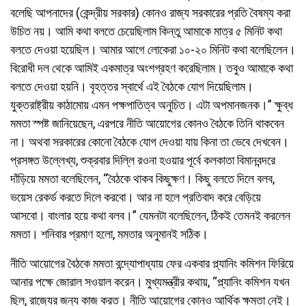
বলেছি আপনাদের (কেন্দ্রীয় সরকার) কোনও রাজ্য সরকারের প্রতি বৈষম্য করা
উচিত নয়। আমি কথা বলতে চেয়েছিলাম কিন্তু আমাকে মাত্র ৫ মিনিট কথা
বলতে দেওয়া হয়েছিল। আমার আগে লোকেরা ১০-২০ মিনিট কথা বলেছিলেন।
বিরোধী দল থেকে আমিই একমাত্র অংশগ্রহণ করেছিলাম। তবুও আমাকে কথা
বলতে দেওয়া হয়নি। বৃহত্তর স্বার্থে এই বৈঠকে যোগ দিয়েছিলাম।
যুক্তরাষ্ট্রীয় কাঠামোয় এমন পক্ষপাতিত্ব অনুচিত। এটা অপমানজনক।” ক্ষুব্ধ
মমতা স্পষ্ট জানিয়েছেন, এরপরে নীতি আয়োগের কোনও বৈঠকে তিনি থাকবেন
না। অথবা সরকারের কোনো বৈঠকে যোগ দেওয়া যায় কিনা তা ভেবে দেখবেন।
প্রসঙ্গত উল্লেখ্য, শুক্রবার দিল্লি রওনা হওয়ার পূর্বে কলকাতা বিমানবন্দরে
দাঁড়িয়ে মমতা বলেছিলেন, “বৈঠকে থাকব কিছুক্ষণ। কিছু বলতে দিলে বলব,
ভয়েস রেকর্ড করতে দিলে করবো। আর না হলে প্রতিবাদ করে বেড়িয়ে
আসবো। বাংলার হয়ে কথা বলব।” যেমনটা বলেছিলেন, ঠিকই তেমনই করলেন
মমতা। শনিবার প্রমাণ হলো, মমতার অনুমানই সঠিক।
নীতি আয়োগের বৈঠকে মমতা বন্দ্যোপাধ্যায় ফের একবার প্ল্যানিং কমিশন ফিরিয়ে
আনার পক্ষে জোরাল সওয়াল করেন। মুখ্যমন্ত্রীর কথায়, “প্ল্যানিং কমিশন যখন
ছিল, রাজ্যের জন্য কাজ করত। নীতি আয়োগের কোনও আর্থিক ক্ষমতা নেই।