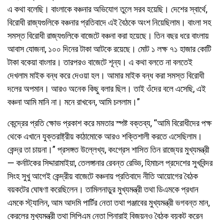
এ কথা বলেছি। বাংলাকে বঞ্চনার অভিযোগ তুলে সরব হয়েছি। দেশের স্বার্থে,
বিরোধী রাজ্যগুলিকে বঞ্চনার প্রতিবাদে এই বৈঠকে অংশ নিয়েছিলাম। বাংলা সহ
সমস্ত বিরোধী রাজ্যগুলিকে বাজেটে বঞ্চনা করা হয়েছে। তিন বছর ধরে বাংলায়
আবাস যোজনা, ১০০ দিনের টাকা আটকে রয়েছে। মোট ১ লক্ষ ৭১ হাজার কোটি
টাকা বকেয়া বাংলার। তারপরও বাজেটে শূন্য। এ কথা বলতে না বলতেই
দেখলাম মাইক বন্ধ করে দেওয়া হল। আমার মাইক বন্ধ করা সমস্ত বিরোধী
দলের অপমান। আরও অনেক কিছু বলার ছিল। তাই ওঁদের বলে এসেছি, এই
বঞ্চনা আমি মানি না। মনে রাখবেন, আমি চললাম।”
কেন্দ্রের প্রতি ক্ষোভ প্রকাশ করে মমতার স্পষ্ট বক্তব্য, “আমি বিরোধীদের পক্ষ
থেকে এখানে যুক্তরাষ্ট্রীয় কাঠামোকে আরও শক্তিশালী করতে এসেছিলাম।
কেন্দ্র তা চায়না।” প্রসঙ্গত উল্লেখ্য, কংগ্রেস শাসিত তিন রাজ্যের মুখ্যমন্ত্রী
— কর্নাটকের সিদ্দারামাইয়া, তেলঙ্গানার রেবন্ত রেড্ডি, হিমাচল প্রদেশের সুখবিন্দর
সিংহ সুখু আগেই কেন্দ্রীয় বাজেটে বঞ্চনায় প্রতিবাদে নীতি আয়োগের বৈঠক
বয়কটের ঘোষণা করেছিলেন। তামিলনাড়ুর মুখ্যমন্ত্রী তথা ডিএমকে প্রধান
এমকে স্ট্যালিন, আম আদমি পার্টির নেতা তথা পঞ্জাবের মুখ্যমন্ত্রী ভগবন্ত মান,
কেরলের মুখ্যমন্ত্রী তথা সিপিএম নেতা পিনারাই বিজয়নও বৈঠক বয়কট করেন