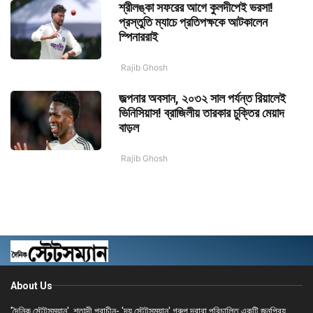
শ্রীলঙ্কা সফরের আগে কুলদীপেই ভরসা!
প্রস্তুতি ম্যাচে প্রতিপক্ষকে আটকালেন
স্পিনাররাই
Rajib Ghosh
জল্পনার অবসান, ২০৩২ সাল পর্যন্ত রিয়ালেই
ভিনিসিয়াস! ব্রাজিলীয় তারকার চুক্তির মেয়াদ
বাড়ল
Rajib Ghosh
About Us
'দৈনিক স্টেটসম্যান', শতাব্দী প্রাচীন- 'দ্য স্টেটসম্যান' গ্রুপ দ্বারা পরিচালিত একটি জনপ্রিয়