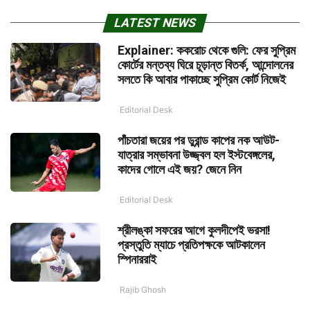
LATEST NEWS
Explainer: ককরোচ থেকে গুলি: ফের সুপ্রিম
কোর্টের মন্তব্য ঘিরে চূড়ান্ত বিতর্ক, আন্দোলনের
সলতে কি আবার পাকাচ্ছে সুপ্রিম কোর্ট নিজেই
Editorial Desk
পাঁচতারা জয়ের পর ডুরান্ড কাপের নক আউট-
যাত্রার সম্ভাবনা উজ্জ্বল হল ইস্টবেঙ্গলের,
কাদের গোলে এই জয়? জেনে নিন
Editorial Desk
শ্রীলঙ্কা সফরের আগে কুলদীপেই ভরসা!
প্রস্তুতি ম্যাচে প্রতিপক্ষকে আটকালেন
স্পিনাররাই
Rajib Ghosh