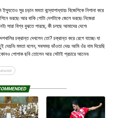
ইসু্যতেও সুর চড়ান মমতা বন্দ্যোপাধ্যায়৷ বিজেপিকে নিশানা করে
শিনে ভরছে৷ আর বাকি গোটা দেশটাকে জেলে ভরছে৷ নিজেরা
েই৷ সারা বিশ্ব বুঝতে পারছে, কী চলছে আমাদের দেশে৷
েশখালির চক্রান্ত দেখলেন তো? চক্রান্ত করে রেগে যাচ্ছে৷ যা
ছুই দেয়নি৷ মমতা বলেন, সবসময় ভাঁওতা দেয়৷ আমি ওঁর নাম দিয়েছি
া৷ যে কোনও পোশাক ছবি তোলেন আর সেটাই প্রচারে আনেন৷
eatured
COMMENDED