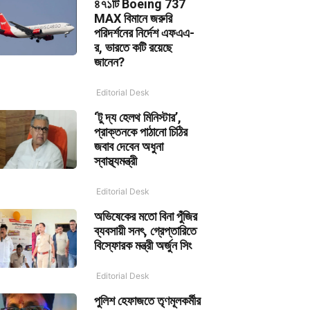
৪৭১টি Boeing 737
MAX বিমানে জরুরি
পরিদর্শনের নির্দেশ এফএএ-
র, ভারতে কটি রয়েছে
জানেন?
Editorial Desk
‘টু দ্য হেলথ মিনিস্টার’,
প্রাক্তনকে পাঠানো চিঠির
জবাব দেবেন অধুনা
স্বাস্থ্যমন্ত্রী
Editorial Desk
অভিষেকের মতো বিনা পুঁজির
ব্যবসায়ী সনৎ, গ্রেপ্তারিতে
বিস্ফোরক মন্ত্রী অর্জুন সিং
Editorial Desk
পুলিশ হেফাজতে তৃণমূলকর্মীর