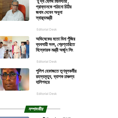
‘টু দ্য হেলথ মিনিস্টার’,
প্রাক্তনকে পাঠানো চিঠির
জবাব দেবেন অধুনা
স্বাস্থ্যমন্ত্রী
Editorial Desk
অভিষেকের মতো বিনা পুঁজির
ব্যবসায়ী সনৎ, গ্রেপ্তারিতে
বিস্ফোরক মন্ত্রী অর্জুন সিং
Editorial Desk
পুলিশ হেফাজতে তৃণমূলকর্মীর
রহস্যমৃত্যু, ব্যাপক চাঞ্চল্য
হালিশহরে
Editorial Desk
সম্পাদকীয়