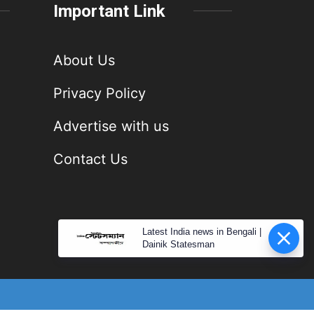
Important Link
About Us
Privacy Policy
Advertise with us
Contact Us
Latest India news in Bengali |
Dainik Statesman