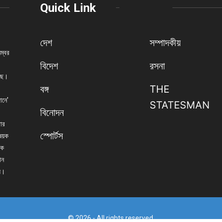
Quick Link
দেশ
সম্পাদকীয়
নম্বর
বিদেশ
রসনা
েছে।
বঙ্গ
THE
ানে'
STATESMAN
বিনোদন
বার
স্পোর্টস
িষয়ক
িক
ান
্য।
© 2026 - All rights reserved.