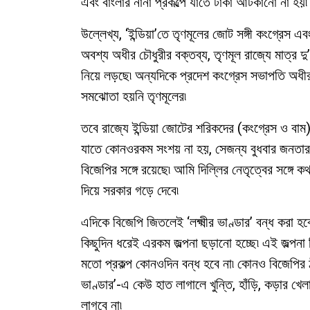
এবং বাংলার নানা প্রকল্পে যাতে টাকা আটকানো না হয়৷
উল্লেখ্য, ‘ইন্ডিয়া’তে তৃণমূলের জোট সঙ্গী কংগ্রেস
অবশ্য অধীর চৌধুরীর বক্তব্য, তৃণমূল রাজ্যে মাত্র দ
নিয়ে লড়ছে৷ অন্যদিকে প্রদেশ কংগ্রেস সভাপতি অধীর
সমঝোতা হয়নি তৃণমূলের৷
তবে রাজ্যে ইন্ডিয়া জোটের শরিকদের (কংগ্রেস ও বাম)
যাতে কোনওরকম সংশয় না হয়, সেজন্য বুধবার জনতার উ
বিজেপির সঙ্গে রয়েছে৷ আমি দিল্লির নেতৃত্বের সঙ্গে 
দিয়ে সরকার গড়ে দেবে৷
এদিকে বিজেপি জিতলেই ‘লক্ষ্মীর ভাণ্ডার’ বন্ধ করা হবে
কিছুদিন ধরেই এরকম জল্পনা ছড়ানো হচ্ছে৷ এই জল্পনা উ‌ি
মতো প্রকল্প কোনওদিন বন্ধ হবে না৷ কোনও বিজেপির ঠাকুরদ
ভাণ্ডার’-এ কেউ হাত লাগালে খুন্তি, হাঁড়ি, কড়ার খে
লাগবে না৷