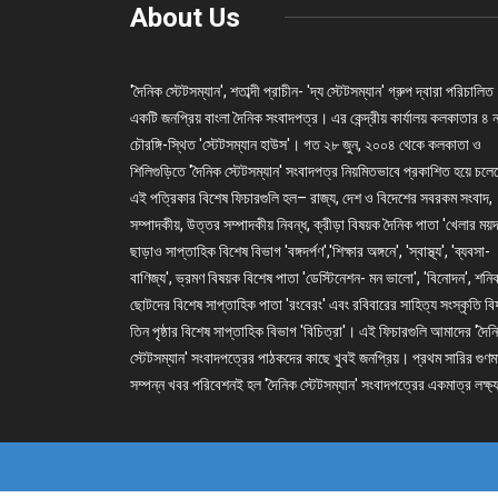
About Us
'দৈনিক স্টেটসম্যান', শতাব্দী প্রাচীন- 'দ্য স্টেটসম্যান' গ্রুপ দ্বারা পরিচালিত
একটি জনপ্রিয় বাংলা দৈনিক সংবাদপত্র। এর কেন্দ্রীয় কার্যালয় কলকাতার ৪ 
চৌরঙ্গি-স্থিত 'স্টেটসম্যান হাউস'। গত ২৮ জুন, ২০০৪ থেকে কলকাতা ও
শিলিগুড়িতে 'দৈনিক স্টেটসম্যান' সংবাদপত্র নিয়মিতভাবে প্রকাশিত হয়ে চল
এই পত্রিকার বিশেষ ফিচারগুলি হল– রাজ্য, দেশ ও বিদেশের সবরকম সংবাদ,
সম্পাদকীয়, উত্তর সম্পাদকীয় নিবন্ধ, ক্রীড়া বিষয়ক দৈনিক পাতা 'খেলার ময়দ
ছাড়াও সাপ্তাহিক বিশেষ বিভাগ 'বঙ্গদর্পণ','শিক্ষার অঙ্গনে', 'স্বাস্থ্য', 'ব্যবসা-
বাণিজ্য', ভ্রমণ বিষয়ক বিশেষ পাতা 'ডেস্টিনেশন- মন ভালো', 'বিনোদন', শনি
ছোটদের বিশেষ সাপ্তাহিক পাতা 'রংবেরং' এবং রবিবারের সাহিত্য সংস্কৃতি ব
তিন পৃষ্ঠার বিশেষ সাপ্তাহিক বিভাগ 'বিচিত্রা'। এই ফিচারগুলি আমাদের 'দৈন
স্টেটসম্যান' সংবাদপত্রের পাঠকদের কাছে খুবই জনপ্রিয়। প্রথম সারির গুণম
সম্পন্ন খবর পরিবেশনই হল 'দৈনিক স্টেটসম্যান' সংবাদপত্রের একমাত্র লক্ষ