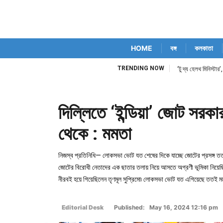
HOME
বঙ্গ
কলকাতা
TRENDING NOW
‘টু দ্য হেলথ মিনিস্টার’
দিল্লিতে ‘ইন্ডিয়া’ জোট সরক
থেকে : মমতা
নিজস্ব প্রতিনিধি— লোকসভা ভোট যত শেষের দিকে যাচ্ছে জোটের প্রসঙ্গ তত 
জোটের বিরোধী নেতাদের এক ছাতার তলায় নিয়ে আসতে অগ্রণী ভূমিকা নিয়েছিল
নীরবই হয়ে গিয়েছিলেন তৃণমূল সুপ্রিমো৷ লোকসভা ভোট যত এগিয়েছে ততই ম
Editorial Desk
Published: May 16, 2024 12:16 pm