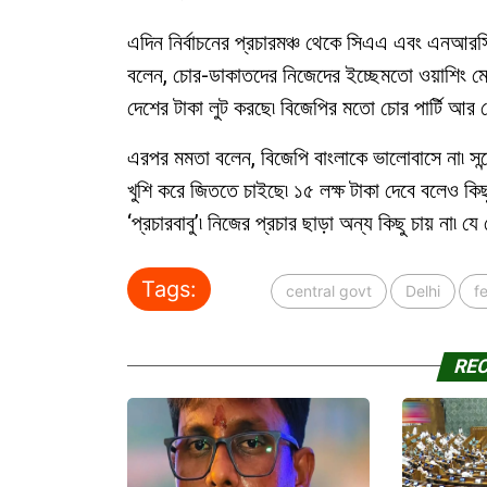
এদিন নির্বাচনের প্রচারমঞ্চ থেকে সিএএ এবং এনআরসি 
বলেন, চোর-ডাকাতদের নিজেদের ইচ্ছেমতো ওয়াশিং মে
দেশের টাকা লুট করছে৷ বিজেপির মতো চোর পার্টি আর ন
এরপর মমতা বলেন, বিজেপি বাংলাকে ভালোবাসে না৷ সন্দ
খুশি করে জিততে চাইছে৷ ১৫ লক্ষ টাকা দেবে বলেও কি
‘প্রচারবাবু’৷ নিজের প্রচার ছাড়া অন্য কিছু চায় ন
Tags:
central govt
Delhi
f
RE