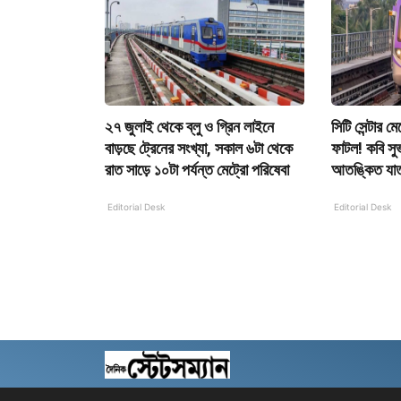
২৭ জুলাই থেকে ব্লু ও গ্রিন লাইনে
সিটি সেন্টার ম
বাড়ছে ট্রেনের সংখ্যা, সকাল ৬টা থেকে
ফাটল! কবি সু
রাত সাড়ে ১০টা পর্যন্ত মেট্রো পরিষেবা
আতঙ্কিত যাত্
Editorial Desk
Editorial Desk