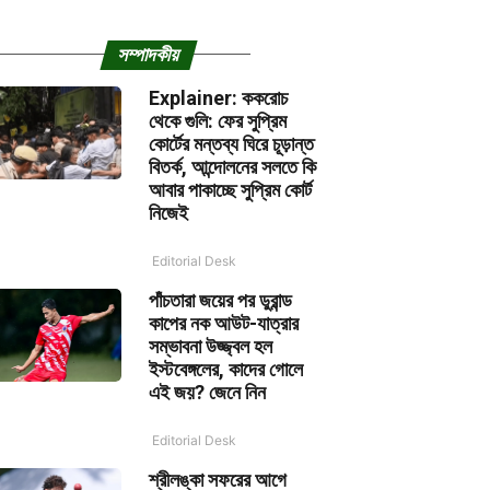
সম্পাদকীয়
Explainer: ককরোচ
থেকে গুলি: ফের সুপ্রিম
কোর্টের মন্তব্য ঘিরে চূড়ান্ত
বিতর্ক, আন্দোলনের সলতে কি
আবার পাকাচ্ছে সুপ্রিম কোর্ট
নিজেই
Editorial Desk
পাঁচতারা জয়ের পর ডুরান্ড
কাপের নক আউট-যাত্রার
সম্ভাবনা উজ্জ্বল হল
ইস্টবেঙ্গলের, কাদের গোলে
এই জয়? জেনে নিন
Editorial Desk
শ্রীলঙ্কা সফরের আগে