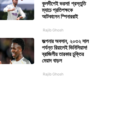
কুলদীপেই ভরসা! প্রস্তুতি
ম্যাচে প্রতিপক্ষকে
আটকালেন স্পিনাররাই
Rajib Ghosh
জল্পনার অবসান, ২০৩২ সাল
পর্যন্ত রিয়ালেই ভিনিসিয়াস!
ব্রাজিলীয় তারকার চুক্তির
মেয়াদ বাড়ল
Rajib Ghosh