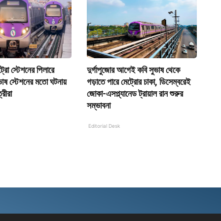
েট্রো স্টেশনের পিলারে
দুর্গাপুজোর আগেই কবি সুভাষ থেকে
ভাষ স্টেশনের মতো ঘটনায়
গড়াতে পারে মেট্রোর চাকা, ডিসেম্বরেই
রীরা
জোকা-এসপ্ল্যানেড ট্রায়াল রান শুরুর
সম্ভাবনা
Editorial Desk