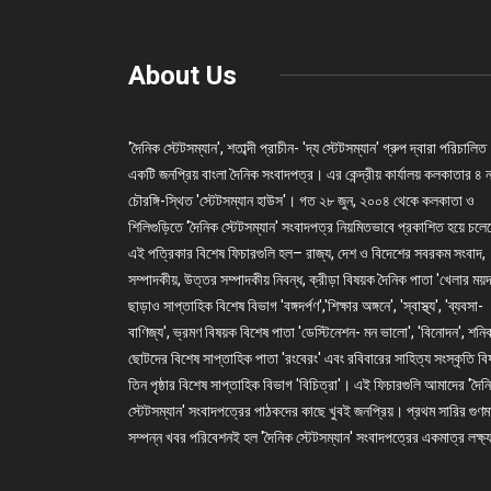
About Us
'দৈনিক স্টেটসম্যান', শতাব্দী প্রাচীন- 'দ্য স্টেটসম্যান' গ্রুপ দ্বারা পরিচালিত
একটি জনপ্রিয় বাংলা দৈনিক সংবাদপত্র। এর কেন্দ্রীয় কার্যালয় কলকাতার ৪ 
চৌরঙ্গি-স্থিত 'স্টেটসম্যান হাউস'। গত ২৮ জুন, ২০০৪ থেকে কলকাতা ও
শিলিগুড়িতে 'দৈনিক স্টেটসম্যান' সংবাদপত্র নিয়মিতভাবে প্রকাশিত হয়ে চল
এই পত্রিকার বিশেষ ফিচারগুলি হল– রাজ্য, দেশ ও বিদেশের সবরকম সংবাদ,
সম্পাদকীয়, উত্তর সম্পাদকীয় নিবন্ধ, ক্রীড়া বিষয়ক দৈনিক পাতা 'খেলার ময়দ
ছাড়াও সাপ্তাহিক বিশেষ বিভাগ 'বঙ্গদর্পণ','শিক্ষার অঙ্গনে', 'স্বাস্থ্য', 'ব্যবসা-
বাণিজ্য', ভ্রমণ বিষয়ক বিশেষ পাতা 'ডেস্টিনেশন- মন ভালো', 'বিনোদন', শনি
ছোটদের বিশেষ সাপ্তাহিক পাতা 'রংবেরং' এবং রবিবারের সাহিত্য সংস্কৃতি ব
তিন পৃষ্ঠার বিশেষ সাপ্তাহিক বিভাগ 'বিচিত্রা'। এই ফিচারগুলি আমাদের 'দৈন
স্টেটসম্যান' সংবাদপত্রের পাঠকদের কাছে খুবই জনপ্রিয়। প্রথম সারির গুণম
সম্পন্ন খবর পরিবেশনই হল 'দৈনিক স্টেটসম্যান' সংবাদপত্রের একমাত্র লক্ষ