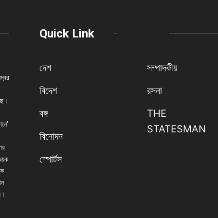
Quick Link
দেশ
সম্পাদকীয়
নম্বর
বিদেশ
রসনা
েছে।
বঙ্গ
THE
ানে'
STATESMAN
বিনোদন
বার
স্পোর্টস
িষয়ক
িক
ান
্য।