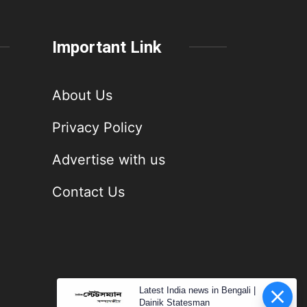
Important Link
About Us
Privacy Policy
Advertise with us
Contact Us
Latest India news in Bengali |
Dainik Statesman