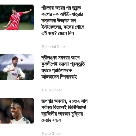
পাঁচতারা জয়ের পর ডুরান্ড
কাপের নক আউট-যাত্রার
সম্ভাবনা উজ্জ্বল হল
ইস্টবেঙ্গলের, কাদের গোলে
এই জয়? জেনে নিন
Editorial Desk
শ্রীলঙ্কা সফরের আগে
কুলদীপেই ভরসা! প্রস্তুতি
ম্যাচে প্রতিপক্ষকে
আটকালেন স্পিনাররাই
Rajib Ghosh
জল্পনার অবসান, ২০৩২ সাল
পর্যন্ত রিয়ালেই ভিনিসিয়াস!
ব্রাজিলীয় তারকার চুক্তির
মেয়াদ বাড়ল
Rajib Ghosh