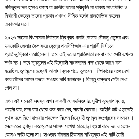
নথিভুক্ত দল হলেও রাজ্য বা জাতীয় দলের স্বীকৃতি না থাকায় সাংগঠনিক ও
নির্বাচনী ক্ষেত্রে তাদের প্রভাব এখনও সীমিত বলেই রাজনৈতিক মহলের
একাংশের মত।
২০২৩ সালের বিধানসভা নির্বাচনে ত্রিপুরার ধলাই জেলার চৌমানু কেন্দ্রে এবং
উনকোটি জেলার কৈলাসহর কেন্দ্রে এনসিপিআই-এর প্রার্থী নির্বাচনে
প্রতিদ্বন্দ্বিতা করেছিলেন। তবে এই দলের প্রতিষ্ঠাতা কে বা কারা সেটা এখনও
স্পষ্ট নয়। তবে তৃণমূলের এই বিদ্রোহী সাংসদদের পক্ষ থেকে আগে বলা
হয়েছিল, তৃণমূলের মধ্যেই আলাদা ব্লক গড়ে তুলবেন। স্পিকারের সঙ্গে দেখা
করে তাঁদের আসন বদলে দেওয়ার দাবি জানাবেন। কিন্তু বাস্তবে সেটা দেখা
গেল না।
এখন এই দলেরই সদস্য এখন কাকলী ঘোষদস্তিদার, সুদীপ বন্দ্যোপাধ্যায়,
শতাব্দী রায়, মালা রায় থেকে শুরু করে দেব, সায়নী ঘোষরা। আইনি জট এড়াতেই
পৃথক দলে মিশে যাওয়ার পদক্ষেপ নিলেন বিদ্রোহী তৃণমূল কংগ্রেসের সাংসদরা।
সেক্ষেত্রে তৃণমূল কংগ্রেসের সাংসদ সংখ্যা হাতছাড়া হওয়া বাদে দলের তেমন
কোনও ক্ষতি হলো না। হাওড়ার বাঁকরার ঠিকানায় নথিভুক্ত এই পার্টি তৈরি