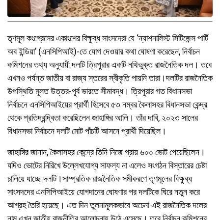
তৃণমূল কংগ্রেসের একাংশের বিক্ষুব্ধ সাংসদেরা যে ‘ন্যাশনালিস্ট সিটিজেন্স পার্টি
অব ইন্ডিয়া’ (এনসিপিআই)-তে যোগ দেওয়ার কথা ঘোষণা করেছেন, নির্বাচন
কমিশনের তথ্য অনুযায়ী দলটি ত্রিপুরার একটি নথিভুক্ত রাজনৈতিক দল। তবে
এখনও পর্যন্ত জাতীয় বা রাজ্য স্তরের স্বীকৃতি পায়নি তারা।দলটির রাজনৈতিক
উপস্থিতি মূলত উত্তর-পূর্ব ভারতে সীমাবদ্ধ। ত্রিপুরার গত বিধানসভা
নির্বাচনে এনসিপিআইয়ের প্রার্থী হিসেবে ৫৩ নম্বর কৈলাসহর বিধানসভা কেন্দ্র
থেকে প্রতিদ্বন্দ্বিতা করেছিলেন জাহাঙ্গির আলি। তাঁর দাবি, ২০২৩ সালের
বিধানসভা নির্বাচনে দলটি মোট পাঁচটি আসনে প্রার্থী দিয়েছিল।
জাহাঙ্গির জানান, কৈলাসহর কেন্দ্রে তিনি নিজে প্রায় ৬০০ ভোট পেয়েছিলেন।
যদিও ভোটের নিরিখে উল্লেখযোগ্য সাফল্য না এলেও সংগঠন বিস্তারের চেষ্টা
চালিয়ে যাচ্ছে দলটি।সাম্প্রতিক রাজনৈতিক সমীকরণে তৃণমূলের বিক্ষুব্ধ
সাংসদদের এনসিপিআইয়ে যোগদানের ঘোষণার পর দলটিকে ঘিরে নতুন করে
আগ্রহ তৈরি হয়েছে। এত দিন তুলনামূলকভাবে অচেনা এই রাজনৈতিক দলের
নাম এখন জাতীয় রাজনীতির আলোচনায় উঠে এসেছে। তবে নির্বাচন কমিশনের