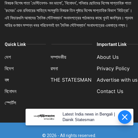
বিষয়ক বিশেষ পাতা 'ডেস্টিনেশন- মন ভালো', 'বিনোদন', শনিবার ছোটদের বিশেষ সাপ্তাহিক পাতা
'রংবেরং' এবং রবিবারের সাহিত্য সংস্কৃতি বিষয়ক তিন পৃষ্ঠার বিশেষ সাপ্তাহিক বিভাগ 'বিচিত্রা'।
এই ফিচারগুলি আমাদের 'দৈনিক স্টেটসম্যান' সংবাদপত্রের পাঠকদের কাছে খুবই জনপ্রিয়। প্রথম
সারির গুণমান সম্পন্ন খবর পরিবেশনই হল 'দৈনিক স্টেটসম্যান' সংবাদপত্রের একমাত্র লক্ষ্য।
Quick Link
Important Link
দেশ
সম্পাদকীয়
About Us
বিদেশ
রসনা
Privacy Policy
বঙ্গ
THE STATESMAN
Advertise with us
বিনোদন
Contact Us
স্পোর্টস
Latest India news in Bengali |
Dainik Statesman
© 2026 - All rights reserved.