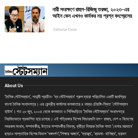
নারী সংরক্ষণে রাহুল-রিজিজু তরজা, ২০২৩-এর
আইন কেন এখনও কার্যকর নয় প্রশ্ন কংগ্রেসের
Editorial Desk
About Us
'দৈনিক স্টেটসম্যান', শতাব্দী প্রাচীন- 'দ্য স্টেটসম্যান' গ্রুপ দ্বারা পরিচালিত একটি জনপ্রিয়
বাংলা দৈনিক সংবাদপত্র। এর কেন্দ্রীয় কার্যালয় কলকাতার ৪ নম্বর চৌরঙ্গি-স্থিত 'স্টেটসম্যান
হাউস'। গত ২৮ জুন, ২০০৪ থেকে কলকাতা ও শিলিগুড়িতে 'দৈনিক স্টেটসম্যান' সংবাদপত্র
নিয়মিতভাবে প্রকাশিত হয়ে চলেছে। এই পত্রিকার বিশেষ ফিচারগুলি হল– রাজ্য, দেশ ও বিদেশের
সবরকম সংবাদ, সম্পাদকীয়, উত্তর সম্পাদকীয় নিবন্ধ, ক্রীড়া বিষয়ক দৈনিক পাতা 'খেলার ময়দানে'
ছাড়াও সাপ্তাহিক বিশেষ বিভাগ 'বঙ্গদর্পণ','শিক্ষার অঙ্গনে', 'স্বাস্থ্য', 'ব্যবসা- বাণিজ্য', ভ্রমণ