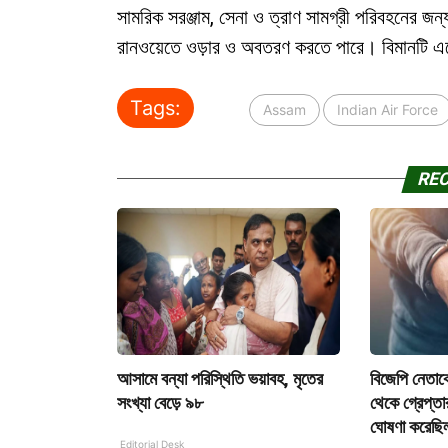
সামরিক সরঞ্জাম, সেনা ও ত্রাণ সামগ্রী পরিবহনের 
রানওয়েতে ওড়ার ও অবতরণ করতে পারে। বিমানটি এ
Tags:
Assam
Indian Air Force
RE
আসামে বন্যা পরিস্থিতি ভয়াবহ, মৃতের
বিজেপি নেতাক
সংখ্যা বেড়ে ৯৮
থেকে গ্রেপ্তার
ঘোষণা করেছি
Editorial Desk