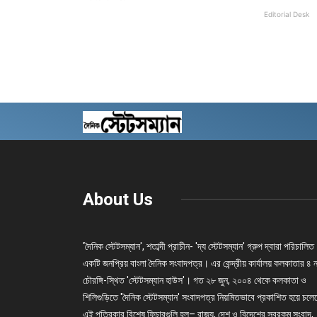
Editorial Desk
About Us
'দৈনিক স্টেটসম্যান', শতাব্দী প্রাচীন- 'দ্য স্টেটসম্যান' গ্রুপ দ্বারা পরিচালিত
একটি জনপ্রিয় বাংলা দৈনিক সংবাদপত্র। এর কেন্দ্রীয় কার্যালয় কলকাতার ৪ 
চৌরঙ্গি-স্থিত 'স্টেটসম্যান হাউস'। গত ২৮ জুন, ২০০৪ থেকে কলকাতা ও
শিলিগুড়িতে 'দৈনিক স্টেটসম্যান' সংবাদপত্র নিয়মিতভাবে প্রকাশিত হয়ে চল
এই পত্রিকার বিশেষ ফিচারগুলি হল– রাজ্য, দেশ ও বিদেশের সবরকম সংবাদ,