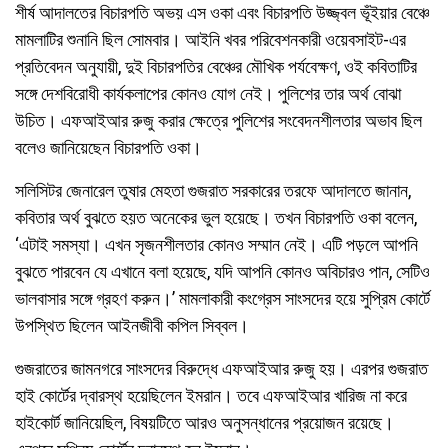
শীর্ষ আদালতের বিচারপতি অভয় এস ওকা এবং বিচারপতি উজ্জ্বল ভূঁইয়ার বেঞ্চে
মামলাটির শুনানি ছিল সোমবার। আইনি খবর পরিবেশনকারী ওয়েবসাইট-এর
প্রতিবেদন অনুযায়ী, দুই বিচারপতির বেঞ্চের মৌখিক পর্যবেক্ষণ, ওই কবিতাটির
সঙ্গে দেশবিরোধী কার্যকলাপের কোনও যোগ নেই। পুলিশের তার অর্থ বোঝা
উচিত। এফআইআর রুজু করার ক্ষেত্রে পুলিশের সংবেদনশীলতার অভাব ছিল
বলেও জানিয়েছেন বিচারপতি ওকা।
সলিসিটর জেনারেল তুষার মেহতা গুজরাত সরকারের তরফে আদালতে জানান,
কবিতার অর্থ বুঝতে হয়ত অনেকের ভুল হয়েছে। তখন বিচারপতি ওকা বলেন,
‘এটাই সমস্যা। এখন সৃজনশীলতার কোনও সম্মান নেই। এটি পড়লে আপনি
বুঝতে পারবেন যে এখানে বলা হয়েছে, যদি আপনি কোনও অবিচারও পান, সেটিও
ভালবাসার সঙ্গে গ্রহণ করুন।’ মামলাকারী কংগ্রেস সাংসদের হয়ে সুপ্রিম কোর্টে
উপস্থিত ছিলেন আইনজীবী কপিল সিব্বল।
গুজরাতের জামনগরে সাংসদের বিরুদ্ধে এফআইআর রুজু হয়। এরপর গুজরাত
হাই কোর্টের দ্বারস্থ হয়েছিলেন ইমরান। তবে এফআইআর খারিজ না করে
হাইকোর্ট জানিয়েছিল, বিষয়টিতে আরও অনুসন্ধানের প্রয়োজন রয়েছে।