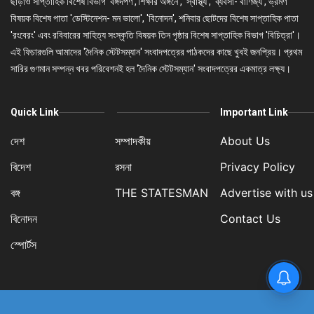
ছাড়াও সাপ্তাহিক বিশেষ বিভাগ 'বঙ্গদর্পণ','শিক্ষার অঙ্গনে', 'স্বাস্থ্য', 'ব্যবসা- বাণিজ্য', ভ্রমণ
বিষয়ক বিশেষ পাতা 'ডেস্টিনেশন- মন ভালো', 'বিনোদন', শনিবার ছোটদের বিশেষ সাপ্তাহিক পাতা
'রংবেরং' এবং রবিবারের সাহিত্য সংস্কৃতি বিষয়ক তিন পৃষ্ঠার বিশেষ সাপ্তাহিক বিভাগ 'বিচিত্রা'।
এই ফিচারগুলি আমাদের 'দৈনিক স্টেটসম্যান' সংবাদপত্রের পাঠকদের কাছে খুবই জনপ্রিয়। প্রথম
সারির গুণমান সম্পন্ন খবর পরিবেশনই হল 'দৈনিক স্টেটসম্যান' সংবাদপত্রের একমাত্র লক্ষ্য।
Quick Link
Important Link
দেশ
সম্পাদকীয়
About Us
বিদেশ
রসনা
Privacy Policy
বঙ্গ
THE STATESMAN
Advertise with us
বিনোদন
Contact Us
স্পোর্টস