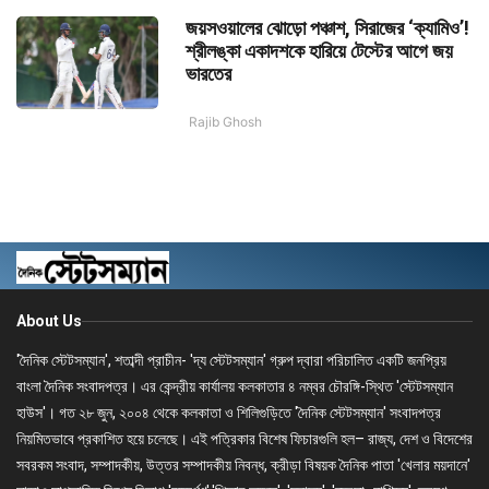
জয়সওয়ালের ঝোড়ো পঞ্চাশ, সিরাজের ‘ক্যামিও’!
শ্রীলঙ্কা একাদশকে হারিয়ে টেস্টের আগে জয়
ভারতের
Rajib Ghosh
About Us
'দৈনিক স্টেটসম্যান', শতাব্দী প্রাচীন- 'দ্য স্টেটসম্যান' গ্রুপ দ্বারা পরিচালিত একটি জনপ্রিয়
বাংলা দৈনিক সংবাদপত্র। এর কেন্দ্রীয় কার্যালয় কলকাতার ৪ নম্বর চৌরঙ্গি-স্থিত 'স্টেটসম্যান
হাউস'। গত ২৮ জুন, ২০০৪ থেকে কলকাতা ও শিলিগুড়িতে 'দৈনিক স্টেটসম্যান' সংবাদপত্র
নিয়মিতভাবে প্রকাশিত হয়ে চলেছে। এই পত্রিকার বিশেষ ফিচারগুলি হল– রাজ্য, দেশ ও বিদেশের
সবরকম সংবাদ, সম্পাদকীয়, উত্তর সম্পাদকীয় নিবন্ধ, ক্রীড়া বিষয়ক দৈনিক পাতা 'খেলার ময়দানে'