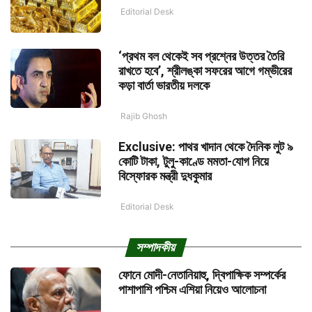
Editorial Desk
‘প্রথম বল থেকেই সব প্রশ্নের উত্তর তৈরি
রাখতে হবে’, শ্রীলঙ্কা সফরের আগে গম্ভীরের
কড়া বার্তা ভারতীয় দলকে
Rajib Ghosh
Exclusive: পাথর খাদান থেকে দৈনিক লুট ৯
কোটি টাকা, টুলু-কাণ্ডে মমতা-যোগ নিয়ে
বিস্ফোরক মন্ত্রী দুধকুমার
Editorial Desk
সম্পাদকীয়
ফোনে মোদী-নেতানিয়াহু, দ্বিপাক্ষিক সম্পর্কের
পাশাপাশি পশ্চিম এশিয়া নিয়েও আলোচনা