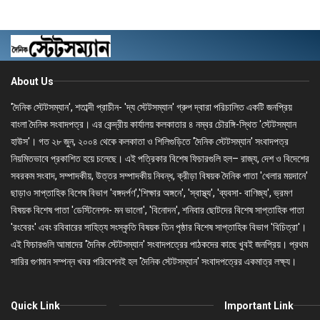
About Us
'দৈনিক স্টেটসম্যান', শতাব্দী প্রাচীন- 'দ্য স্টেটসম্যান' গ্রুপ দ্বারা পরিচালিত একটি জনপ্রিয়
বাংলা দৈনিক সংবাদপত্র। এর কেন্দ্রীয় কার্যালয় কলকাতার ৪ নম্বর চৌরঙ্গি-স্থিত 'স্টেটসম্যান
হাউস'। গত ২৮ জুন, ২০০৪ থেকে কলকাতা ও শিলিগুড়িতে 'দৈনিক স্টেটসম্যান' সংবাদপত্র
নিয়মিতভাবে প্রকাশিত হয়ে চলেছে। এই পত্রিকার বিশেষ ফিচারগুলি হল– রাজ্য, দেশ ও বিদেশের
সবরকম সংবাদ, সম্পাদকীয়, উত্তর সম্পাদকীয় নিবন্ধ, ক্রীড়া বিষয়ক দৈনিক পাতা 'খেলার ময়দানে'
ছাড়াও সাপ্তাহিক বিশেষ বিভাগ 'বঙ্গদর্পণ','শিক্ষার অঙ্গনে', 'স্বাস্থ্য', 'ব্যবসা- বাণিজ্য', ভ্রমণ
বিষয়ক বিশেষ পাতা 'ডেস্টিনেশন- মন ভালো', 'বিনোদন', শনিবার ছোটদের বিশেষ সাপ্তাহিক পাতা
'রংবেরং' এবং রবিবারের সাহিত্য সংস্কৃতি বিষয়ক তিন পৃষ্ঠার বিশেষ সাপ্তাহিক বিভাগ 'বিচিত্রা'।
এই ফিচারগুলি আমাদের 'দৈনিক স্টেটসম্যান' সংবাদপত্রের পাঠকদের কাছে খুবই জনপ্রিয়। প্রথম
সারির গুণমান সম্পন্ন খবর পরিবেশনই হল 'দৈনিক স্টেটসম্যান' সংবাদপত্রের একমাত্র লক্ষ্য।
Quick Link
Important Link