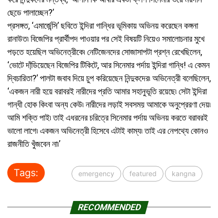
ছেডে় পালাচ্ছেন?’
প্রসঙ্গত, ‘এমার্জেন্সি’ ছবিতে ইন্দিরা গান্ধির ভূমিকায় অভিনয় করেছেন কঙ্গনা
রানাউত৷ বিজেপির প্রার্থীপদ পাওয়ার পর সেই বিষয়টি নিয়েও সমালোচনার মুখে
পড়তে হয়েছিল অভিনেত্রীকে৷ নেটিজেনদের সোজাসাপটা প্রশ্ন রেখেছিলেন,
‘ভোটে দাঁডি়য়েছেন বিজেপির টিকিটে, আর সিনেমার পর্দায় ইন্দিরা গান্ধি! এ কেমন
দ্বিচারিতা?’ পালটা জবাব দিয়ে চুপ করিয়েছেন নিন্দুকদের৷ অভিনেত্রী বলেছিলেন,
‘একজন নারী হয়ে বরাবরই নারীদের প্রতি আমার সহানুভূতি রয়েছে৷ সেটা ইন্দিরা
গান্ধী হোক কিংবা অন্য কেউ৷ নারীদের লড়াই সবসময় আমাকে অনুপ্রেরণা দেয়৷
আমি শক্তি পাই৷ তাই এধরনের চরিত্রে সিনেমার পর্দায় অভিনয় করতে বরাবরই
ভালো লাগে৷ একজন অভিনেত্রী হিসেবে এটাই কাম্য৷ তাই এর নেপথ্যে কোনও
রাজনীতি খুঁজবেন না৷’
Tags:
emergency
featured
kangna
RECOMMENDED