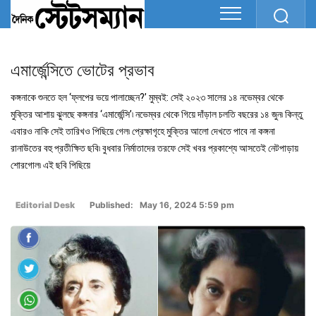
এমার্জেন্সিতে ভোটের প্রভাব
কঙ্গনাকে শুনতে হল ‘ফ্লপের ভয়ে পালাচ্ছেন?’ মুম্বই: সেই ২০২৩ সালের ১৪ নভেম্বর থেকে
মুক্তির আশায় ঝুলছে কঙ্গনার ‘এমার্জেন্সি’৷ নভেম্বর থেকে গিয়ে দাঁড়াল চলতি বছরের ১৪ জুন৷ কিন্তু
এবারও নাকি সেই তারিখও পিছিয়ে গেল৷ প্রেক্ষাগৃহে মুক্তির আলো দেখতে পাবে না কঙ্গনা
রানাউতের বহু প্রতীক্ষিত ছবি৷ বুধবার নির্মাতাদের তরফে সেই খবর প্রকাশ্যে আসতেই নেটপাড়ায়
শোরগোল৷ এই ছবি পিছিয়ে
Editorial Desk
Published: May 16, 2024 5:59 pm