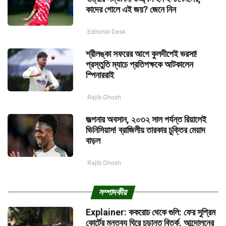
কাদের গোলে এই জয়? জেনে নিন
Editorial Desk
শ্রীলঙ্কা সফরের আগে কুলদীপেই ভরসা!
প্রস্তুতি ম্যাচে প্রতিপক্ষকে আটকালেন
স্পিনাররাই
Rajib Ghosh
জল্পনার অবসান, ২০৩২ সাল পর্যন্ত রিয়ালেই
ভিনিসিয়াস! ব্রাজিলীয় তারকার চুক্তির মেয়াদ
বাড়ল
Rajib Ghosh
সম্পাদকীয়
Explainer: ককরোচ থেকে গুলি: ফের সুপ্রিম
কোর্টের মন্তব্য ঘিরে চূড়ান্ত বিতর্ক, আন্দোলনের