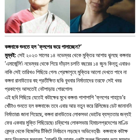
কঙ্গনাকে শুনতে হল ‘ফ্লপের ভয়ে পালাচ্ছেন?’
মুম্বই:
সেই ২০২৩ সালের ১৪ নভেম্বর থেকে মুক্তির আশায় ঝুলছে কঙ্গনার
‘এমার্জেন্সি’৷ নভেম্বর থেকে গিয়ে দাঁড়াল চলতি বছরের ১৪ জুন৷ কিন্তু এবারও
নাকি সেই তারিখও পিছিয়ে গেল৷ প্রেক্ষাগৃহে মুক্তির আলো দেখতে পাবে না
কঙ্গনা রানাউতের বহু প্রতীক্ষিত ছবি৷ বুধবার নির্মাতাদের তরফে সেই খবর
প্রকাশ্যে আসতেই নেটপাড়ায় শোরগোল৷
এই ছবি পিছিয়ে যেতেই কটাক্ষের মুখে কঙ্গনা৷ পাশাপাশি ‘ফ্লপের পাহাডে়’র
খোঁটাও শুনতে হল কঙ্গনাকে৷ তবে এবার আর নতুন করে রিলিজের ডেট জানাননি
নির্মাতারা৷ জানা গিয়েছে, কঙ্গনা রানাউতের লোকসভা ভোটের ব্যস্ততার জন্যই
ফের একবার মুক্তি পিছিয়েছে৷ চব্বিশের লোকসভায় হিমাচলপ্রদেশের মাণ্ডি
কেন্দ্র থেকে বিজেপির টিকিটে নির্বাচনে লড়ছেন অভিনেত্রী৷ কঙ্গনাকে কটাক্ষ
করে নিন্দুকদের মন্তব্য, ‘আপনি কি আবার একটা ফ্লপ সিনেমার ভয়ে ময়দান