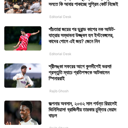
সলতে কি আবার পাকাচ্ছে সুপ্রিম কোর্ট নিজেই
Editorial Desk
পাঁচতারা জয়ের পর ডুরান্ড কাপের নক আউট-
যাত্রার সম্ভাবনা উজ্জ্বল হল ইস্টবেঙ্গলের,
কাদের গোলে এই জয়? জেনে নিন
Editorial Desk
শ্রীলঙ্কা সফরের আগে কুলদীপেই ভরসা!
প্রস্তুতি ম্যাচে প্রতিপক্ষকে আটকালেন
স্পিনাররাই
Rajib Ghosh
জল্পনার অবসান, ২০৩২ সাল পর্যন্ত রিয়ালেই
ভিনিসিয়াস! ব্রাজিলীয় তারকার চুক্তির মেয়াদ
বাড়ল