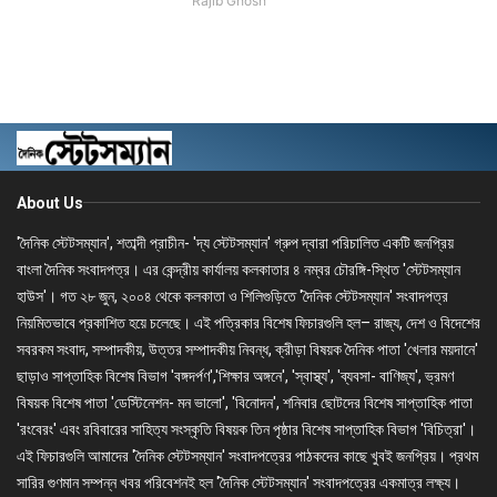
Rajib Ghosh
About Us
'দৈনিক স্টেটসম্যান', শতাব্দী প্রাচীন- 'দ্য স্টেটসম্যান' গ্রুপ দ্বারা পরিচালিত একটি জনপ্রিয়
বাংলা দৈনিক সংবাদপত্র। এর কেন্দ্রীয় কার্যালয় কলকাতার ৪ নম্বর চৌরঙ্গি-স্থিত 'স্টেটসম্যান
হাউস'। গত ২৮ জুন, ২০০৪ থেকে কলকাতা ও শিলিগুড়িতে 'দৈনিক স্টেটসম্যান' সংবাদপত্র
নিয়মিতভাবে প্রকাশিত হয়ে চলেছে। এই পত্রিকার বিশেষ ফিচারগুলি হল– রাজ্য, দেশ ও বিদেশের
সবরকম সংবাদ, সম্পাদকীয়, উত্তর সম্পাদকীয় নিবন্ধ, ক্রীড়া বিষয়ক দৈনিক পাতা 'খেলার ময়দানে'
ছাড়াও সাপ্তাহিক বিশেষ বিভাগ 'বঙ্গদর্পণ','শিক্ষার অঙ্গনে', 'স্বাস্থ্য', 'ব্যবসা- বাণিজ্য', ভ্রমণ
বিষয়ক বিশেষ পাতা 'ডেস্টিনেশন- মন ভালো', 'বিনোদন', শনিবার ছোটদের বিশেষ সাপ্তাহিক পাতা
'রংবেরং' এবং রবিবারের সাহিত্য সংস্কৃতি বিষয়ক তিন পৃষ্ঠার বিশেষ সাপ্তাহিক বিভাগ 'বিচিত্রা'।
এই ফিচারগুলি আমাদের 'দৈনিক স্টেটসম্যান' সংবাদপত্রের পাঠকদের কাছে খুবই জনপ্রিয়। প্রথম
সারির গুণমান সম্পন্ন খবর পরিবেশনই হল 'দৈনিক স্টেটসম্যান' সংবাদপত্রের একমাত্র লক্ষ্য।