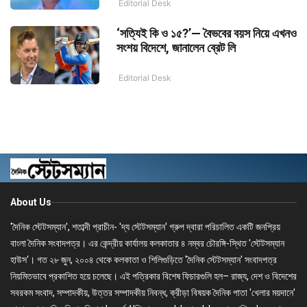
Editorial Desk
‘সত্যিই কি ও ১৫?’— বৈভবের বয়স নিয়ে এখনও
সংশয় বিদেশে, জানালেন ব্রেট লি
Editorial Desk
About Us
'দৈনিক স্টেটসম্যান', শতাব্দী প্রাচীন- 'দ্য স্টেটসম্যান' গ্রুপ দ্বারা পরিচালিত একটি জনপ্রিয়
বাংলা দৈনিক সংবাদপত্র। এর কেন্দ্রীয় কার্যালয় কলকাতার ৪ নম্বর চৌরঙ্গি-স্থিত 'স্টেটসম্যান
হাউস'। গত ২৮ জুন, ২০০৪ থেকে কলকাতা ও শিলিগুড়িতে 'দৈনিক স্টেটসম্যান' সংবাদপত্র
নিয়মিতভাবে প্রকাশিত হয়ে চলেছে। এই পত্রিকার বিশেষ ফিচারগুলি হল– রাজ্য, দেশ ও বিদেশের
সবরকম সংবাদ, সম্পাদকীয়, উত্তর সম্পাদকীয় নিবন্ধ, ক্রীড়া বিষয়ক দৈনিক পাতা 'খেলার ময়দানে'