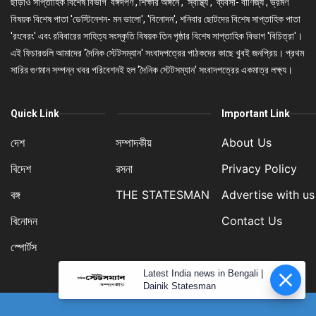
ছাড়াও সাপ্তাহিক বিশেষ বিভাগ 'বঙ্গদর্পণ','শিক্ষার অঙ্গনে', 'স্বাস্থ্য', 'ব্যবসা- বাণিজ্য', ভ্রমণ
বিষয়ক বিশেষ পাতা 'ডেস্টিনেশন- মন ভালো', 'বিনোদন', শনিবার ছোটদের বিশেষ সাপ্তাহিক পাতা
'রংবেরং' এবং রবিবারের সাহিত্য সংস্কৃতি বিষয়ক তিন পৃষ্ঠার বিশেষ সাপ্তাহিক বিভাগ 'বিচিত্রা'।
এই ফিচারগুলি আমাদের 'দৈনিক স্টেটসম্যান' সংবাদপত্রের পাঠকদের কাছে খুবই জনপ্রিয়। প্রথম
সারির গুণমান সম্পন্ন খবর পরিবেশনই হল 'দৈনিক স্টেটসম্যান' সংবাদপত্রের একমাত্র লক্ষ্য।
Quick Link
Important Link
দেশ
সম্পাদকীয়
About Us
বিদেশ
রসনা
Privacy Policy
বঙ্গ
THE STATESMAN
Advertise with us
বিনোদন
Contact Us
স্পোর্টস
Latest India news in Bengali |
Dainik Statesman