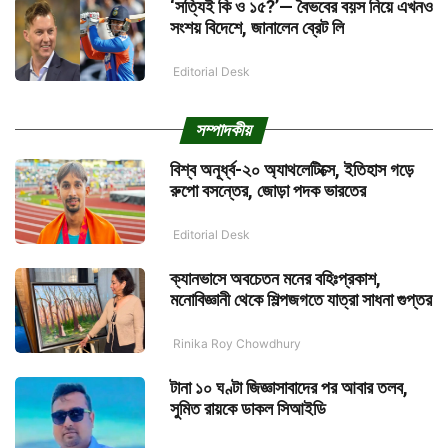
‘সত্যিই কি ও ১৫?’— বৈভবের বয়স নিয়ে এখনও
সংশয় বিদেশে, জানালেন ব্রেট লি
Editorial Desk
সম্পাদকীয়
বিশ্ব অনূর্ধ্ব-২০ অ্যাথলেটিক্সে, ইতিহাস গড়ে
রুপো বসন্তের, জোড়া পদক ভারতের
Editorial Desk
ক্যানভাসে অবচেতন মনের বহিঃপ্রকাশ,
মনোবিজ্ঞানী থেকে শিল্পজগতে যাত্রা সাধনা গুপ্তর
Rinika Roy Chowdhury
টানা ১০ ঘণ্টা জিজ্ঞাসাবাদের পর আবার তলব,
সুমিত রায়কে ডাকল সিআইডি