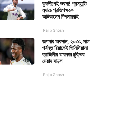
কুলদীপেই ভরসা! প্রস্তুতি
ম্যাচে প্রতিপক্ষকে
আটকালেন স্পিনাররাই
Rajib Ghosh
জল্পনার অবসান, ২০৩২ সাল
পর্যন্ত রিয়ালেই ভিনিসিয়াস!
ব্রাজিলীয় তারকার চুক্তির
মেয়াদ বাড়ল
Rajib Ghosh