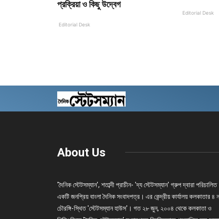
প্রক্রিয়া ও কিছু উদ্বেগ
Editorial Desk
Editorial Desk
About Us
'দৈনিক স্টেটসম্যান', শতাব্দী প্রাচীন- 'দ্য স্টেটসম্যান' গ্রুপ দ্বারা পরিচালিত
একটি জনপ্রিয় বাংলা দৈনিক সংবাদপত্র। এর কেন্দ্রীয় কার্যালয় কলকাতার ৪ 
চৌরঙ্গি-স্থিত 'স্টেটসম্যান হাউস'। গত ২৮ জুন, ২০০৪ থেকে কলকাতা ও