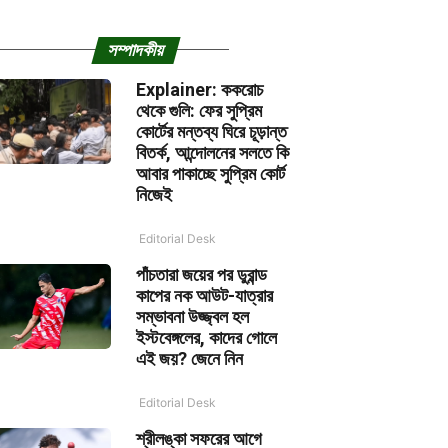
সম্পাদকীয়
Explainer: ককরোচ
থেকে গুলি: ফের সুপ্রিম
কোর্টের মন্তব্য ঘিরে চূড়ান্ত
বিতর্ক, আন্দোলনের সলতে কি
আবার পাকাচ্ছে সুপ্রিম কোর্ট
নিজেই
Editorial Desk
পাঁচতারা জয়ের পর ডুরান্ড
কাপের নক আউট-যাত্রার
সম্ভাবনা উজ্জ্বল হল
ইস্টবেঙ্গলের, কাদের গোলে
এই জয়? জেনে নিন
Editorial Desk
শ্রীলঙ্কা সফরের আগে