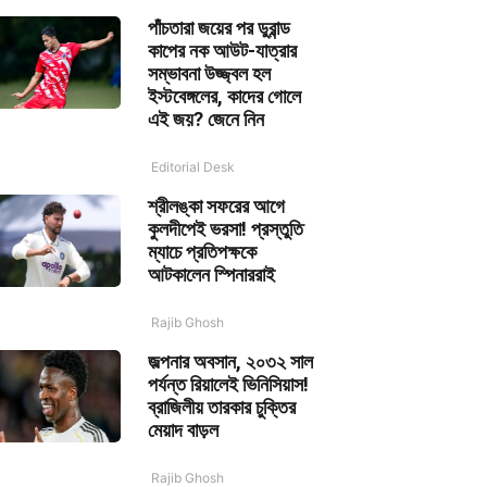
পাঁচতারা জয়ের পর ডুরান্ড
কাপের নক আউট-যাত্রার
সম্ভাবনা উজ্জ্বল হল
ইস্টবেঙ্গলের, কাদের গোলে
এই জয়? জেনে নিন
Editorial Desk
শ্রীলঙ্কা সফরের আগে
কুলদীপেই ভরসা! প্রস্তুতি
ম্যাচে প্রতিপক্ষকে
আটকালেন স্পিনাররাই
Rajib Ghosh
জল্পনার অবসান, ২০৩২ সাল
পর্যন্ত রিয়ালেই ভিনিসিয়াস!
ব্রাজিলীয় তারকার চুক্তির
মেয়াদ বাড়ল
Rajib Ghosh