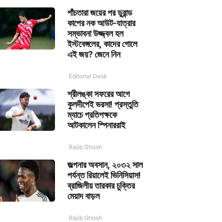
পাঁচতারা জয়ের পর ডুরান্ড
কাপের নক আউট-যাত্রার
সম্ভাবনা উজ্জ্বল হল
ইস্টবেঙ্গলের, কাদের গোলে
এই জয়? জেনে নিন
Editorial Desk
শ্রীলঙ্কা সফরের আগে
কুলদীপেই ভরসা! প্রস্তুতি
ম্যাচে প্রতিপক্ষকে
আটকালেন স্পিনাররাই
Rajib Ghosh
জল্পনার অবসান, ২০৩২ সাল
পর্যন্ত রিয়ালেই ভিনিসিয়াস!
ব্রাজিলীয় তারকার চুক্তির
মেয়াদ বাড়ল
Rajib Ghosh