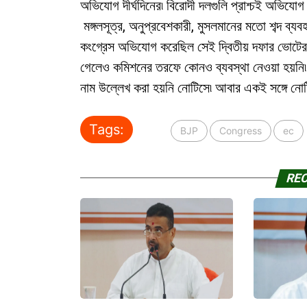
অভিযোগ দীর্ঘদিনের৷ বিরোদী দলগুলি প্রাশ্চই অভিযোগ
মঙ্গলসূত্র, অনুপ্রবেশকারী, মুসলমানের মতো শব্দ ব্যবহ
কংগ্রেস অভিযোগ করেছিল সেই দ্বিতীয় দফার ভোটের প
গেলেও কমিশনের তরফে কোনও ব্যবস্থা নেওয়া হয়নি৷ অ
নাম উল্লেখ করা হয়নি নোটিসে৷ আবার একই সঙ্গে নো
Tags:
BJP
Congress
ec
RE