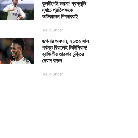
কুলদীপেই ভরসা! প্রস্তুতি
ম্যাচে প্রতিপক্ষকে
আটকালেন স্পিনাররাই
Rajib Ghosh
জল্পনার অবসান, ২০৩২ সাল
পর্যন্ত রিয়ালেই ভিনিসিয়াস!
ব্রাজিলীয় তারকার চুক্তির
মেয়াদ বাড়ল
Rajib Ghosh