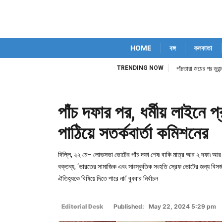
HOME
বঙ্গ
কলকাতা
TRENDING NOW
িম কোর্ট নিজেই
পাঁচতারা জয়ের পর ডুর
পাঁচ দফার পর, ধর্মীয় লাইনে 
পাঠিয়ে সতর্কবার্তা কমিশনের
দিল্লি, ২২ মে– লোভসভা ভোটের পাঁচ দফা শেষ৷ বাকি মাত্র আর ২ দফা৷ আর এখ
বক্তব্য, ‘ভারতের সামাজিক এবং সাংস্কৃতিক সংহতি স্রেফ ভোটের জন্য বিসর্
ঐতিহ্যকে বিষিয়ে দিতে পারে না৷’ বুধবার নির্বাচন
Editorial Desk
Published: May 22, 2024 5:29 pm