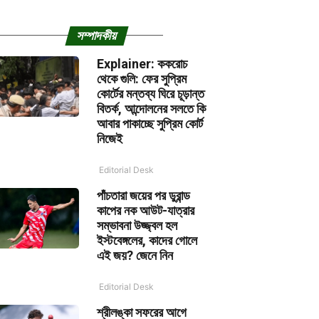
সম্পাদকীয়
Explainer: ককরোচ
থেকে গুলি: ফের সুপ্রিম
কোর্টের মন্তব্য ঘিরে চূড়ান্ত
বিতর্ক, আন্দোলনের সলতে কি
আবার পাকাচ্ছে সুপ্রিম কোর্ট
নিজেই
Editorial Desk
পাঁচতারা জয়ের পর ডুরান্ড
কাপের নক আউট-যাত্রার
সম্ভাবনা উজ্জ্বল হল
ইস্টবেঙ্গলের, কাদের গোলে
এই জয়? জেনে নিন
Editorial Desk
শ্রীলঙ্কা সফরের আগে