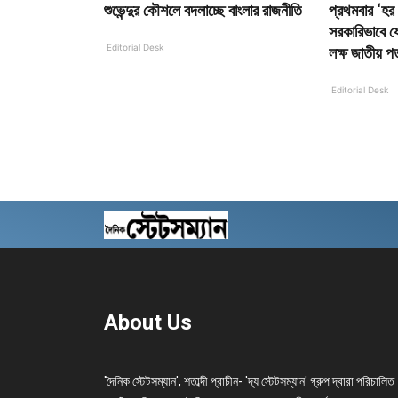
শুভেন্দুর কৌশলে বদলাচ্ছে বাংলার রাজনীতি
প্রথমবার ‘হর ঘ
সরকারিভাবে যো
Editorial Desk
লক্ষ জাতীয় প
Editorial Desk
About Us
'দৈনিক স্টেটসম্যান', শতাব্দী প্রাচীন- 'দ্য স্টেটসম্যান' গ্রুপ দ্বারা পরিচালিত