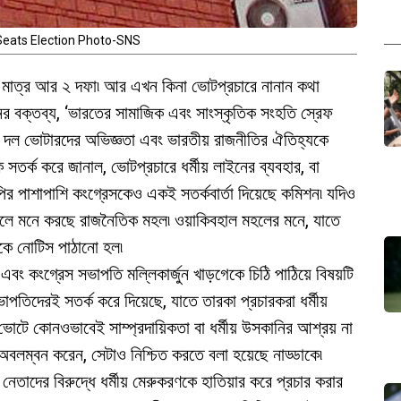
eats Election Photo-SNS
 মাত্র আর ২ দফা৷ আর এখন কিনা ভোটপ্রচারে নানান কথা
শনের বক্তব্য, ‘ভারতের সামাজিক এবং সাংস্কৃতিক সংহতি স্রেফ
দুই দল ভোটারদের অভিজ্ঞতা এবং ভারতীয় রাজনীতির ঐতিহ্যকে
কে সতর্ক করে জানাল, ভোটপ্রচারে ধর্মীয় লাইনের ব্যবহার, বা
পির পাশাপাশি কংগ্রেসকেও একই সতর্কবার্তা দিয়েছে কমিশন৷ যদিও
 বলে মনে করছে রাজনৈতিক মহল৷ ওয়াকিবহাল মহলের মনে, যাতে
রকে নোটিস পাঠানো হল৷
এবং কংগ্রেস সভাপতি মল্লিকার্জুন খাড়গেকে চিঠি পাঠিয়ে বিষয়টি
পতিদেরই সতর্ক করে দিয়েছে, যাতে তারকা প্রচারকরা ধর্মীয়
 ভোটে কোনওভাবেই সাম্প্রদায়িকতা বা ধর্মীয় উসকানির আশ্রয় না
া অবলম্বন করেন, সেটাও নিশ্চিত করতে বলা হয়েছে নাড্ডাকে৷
র্ষ নেতাদের বিরুদ্ধে ধর্মীয় মেরুকরণকে হাতিয়ার করে প্রচার করার