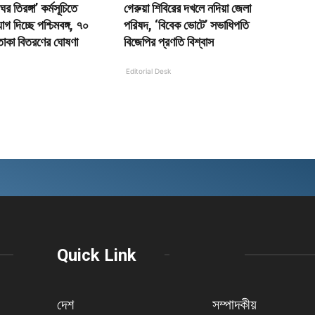
র তিরঙ্গা’ কর্মসূচিতে
গেরুয়া শিবিরের দখলে নদিয়া জেলা
গ দিচ্ছে পশ্চিমবঙ্গ, ৭০
পরিষদ, ‘বিবেক ভোটে’ সভাধিপতি
তাকা বিতরণের ঘোষণা
বিজেপির প্রণতি বিশ্বাস
Editorial Desk
Quick Link
দেশ
সম্পাদকীয়