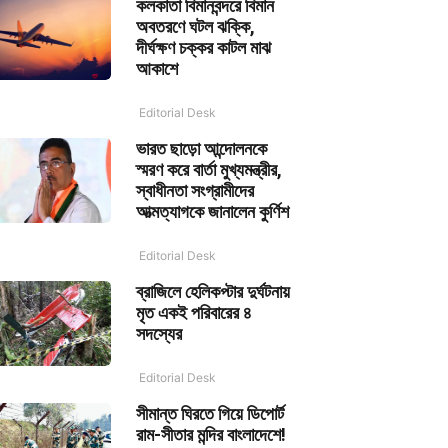
কলকাতা বিমানবন্দরে বিমান
অবতরণে ঘটল ঝক্কি,
দীর্ঘক্ষণ চক্কর কাটল মাঝ
আকাশে
Editorial Desk
ভারত ছাড়ো আন্দোলনকে
স্মরণ করে বার্তা মুখ্যমন্ত্রীর,
স্বাধীনতা সংগ্রামীদের
আত্মত্যাগকে জানালেন কুর্ণিশ
Editorial Desk
ব্রাজিলে হেলিকপ্টার দুর্ঘটনায়
মৃত একই পরিবারের ৪
সদস্যের
Editorial Desk
সীমান্ত ঘিরতে গিয়ে ডিপোর্ট
রাম-সীতার মন্দির বাংলাদেশে!