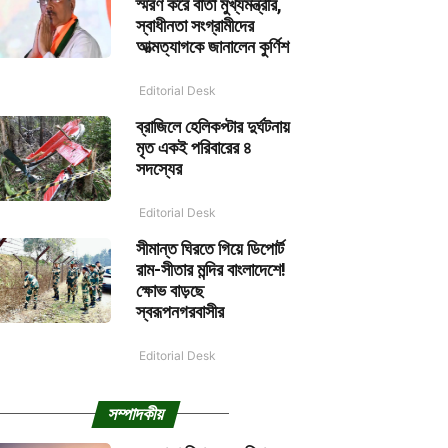
স্মরণ করে বার্তা মুখ্যমন্ত্রীর,
স্বাধীনতা সংগ্রামীদের
আত্মত্যাগকে জানালেন কুর্ণিশ
Editorial Desk
ব্রাজিলে হেলিকপ্টার দুর্ঘটনায়
মৃত একই পরিবারের ৪
সদস্যের
Editorial Desk
সীমান্ত ঘিরতে গিয়ে ডিপোর্ট
রাম-সীতার মন্দির বাংলাদেশে!
ক্ষোভ বাড়ছে
স্বরূপনগরবাসীর
Editorial Desk
সম্পাদকীয়