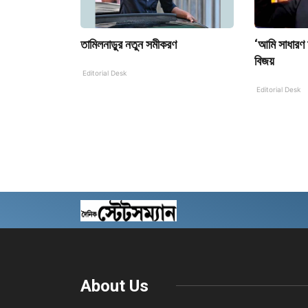
তামিলনাড়ুর নতুন সমীকরণ
‘আমি সাধারণ ম
বিজয়
Editorial Desk
Editorial Desk
About Us